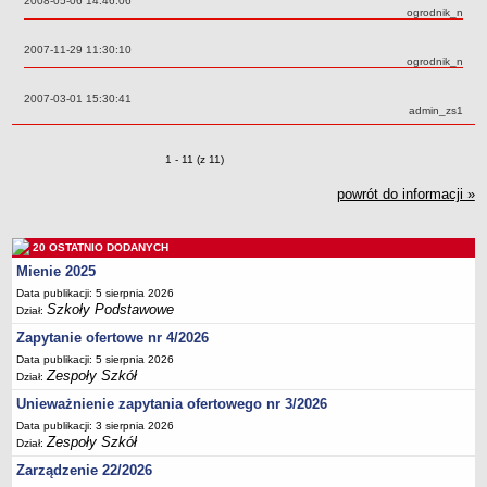
Data:
2008-05-06 14:46:06
Autor:
ogrodnik_n
Deklaracja dostępności
PORADNIE PSYCHOLOGICZNO-PEDAGOGICZNE
Data:
2007-11-29 11:30:10
Autor:
ogrodnik_n
Zespół Poradni
BIURO FINANSÓW OŚWIATY
Data:
2007-03-01 15:30:41
Autor:
admin_zs1
Dane podstawowe
Statut
Zmiany o pozycjach
1 - 11 (z 11)
Majątek
powrót do informacji »
Godziny dyżurów
Ogłoszenia
20 OSTATNIO DODANYCH
Zarządzenia
Mienie 2025
Rejestry, ewidencje, archiwa
Data publikacji: 5 sierpnia 2026
Szkoły Podstawowe
Dział:
Kontrole
Zapytanie ofertowe nr 4/2026
PONOWNE WYKORZYSTYWANIE
Data publikacji: 5 sierpnia 2026
Sprawozdania
Zespoły Szkół
Dział:
Deklaracja dostępności
Unieważnienie zapytania ofertowego nr 3/2026
DEKLARACJA DOSTĘPNOŚCI
Data publikacji: 3 sierpnia 2026
Zespoły Szkół
Dział:
OŚWIADCZENIA MAJĄTKOWE
PONOWNE WYKORZYSTYWANIE
Zarządzenie 22/2026