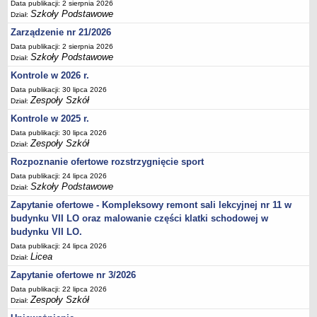
UDOSTĘPNIANIE INFORMACJI PUBLICZNEJ
Data publikacji: 2 sierpnia 2026
Szkoły Podstawowe
Dział:
OCHRONA DANYCH OSOBOWYCH
Zarządzenie nr 21/2026
Data publikacji: 2 sierpnia 2026
Szkoły Podstawowe
Dział:
Kontrole w 2026 r.
Data publikacji: 30 lipca 2026
Zespoły Szkół
Dział:
Kontrole w 2025 r.
Data publikacji: 30 lipca 2026
Zespoły Szkół
Dział:
Rozpoznanie ofertowe rozstrzygnięcie sport
Data publikacji: 24 lipca 2026
Szkoły Podstawowe
Dział:
Zapytanie ofertowe - Kompleksowy remont sali lekcyjnej nr 11 w
budynku VII LO oraz malowanie części klatki schodowej w
budynku VII LO.
Data publikacji: 24 lipca 2026
Licea
Dział:
Zapytanie ofertowe nr 3/2026
Data publikacji: 22 lipca 2026
Zespoły Szkół
Dział: