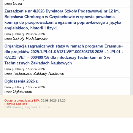
Licea
Dział:
Zarządzenie nr 4/2026 Dyrektora Szkoły Podstawowej nr 12 im.
Bolesława Chrobrego w Częstochowie w sprawie powołania
komisji do przeprowadzenia egzaminu poprawkowego z języka
angielskiego, historii i fizyki.
Data publikacji: 20 lipca 2026
Szkoły Podstawowe
Dział:
Organizacja zagranicznych staży w ramach programu Erasmus+
dla projektów 2025-1-PL01-KA121-VET-000308768 2026 - 1 -PL01 -
KA121 -VET – 000409756 dla młodzieży Technikum nr 5 w
Technicznych Zakładach Naukowych
Data publikacji: 15 lipca 2026
Techniczne Zakłady Naukowe
Dział:
Ogłoszenia 2026 r.
Data publikacji: 15 lipca 2026
Ogłoszenie
Dział:
Ostatnia aktualizacja BIP:
05.08.2026 14:20
Polityka Cookies
CMS i hosting: Logonet Sp. z o.o.