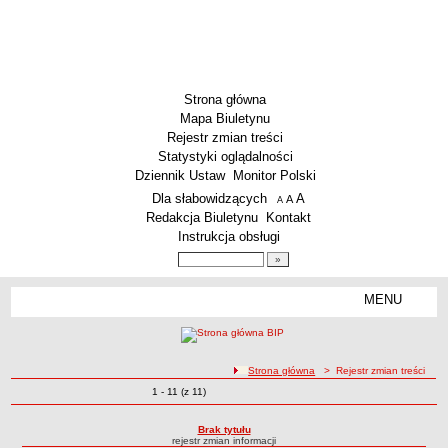
Strona główna
Mapa Biuletynu
Rejestr zmian treści
Statystyki oglądalności
Dziennik Ustaw
Monitor Polski
Menu dodatkowe
Dla słabowidzących
A
powiększ czcionkę
A
standardowy rozmiar czcionki
A
pomniejsz czcionkę
Redakcja Biuletynu
Kontakt
Instrukcja obsługi
Wyszukiwarka artykułów
Szukaj
MENU
Menu
SZKOŁY
Szkoły Podstawowe
ścieżka nawigacji
Strona główna
> Rejestr zmian treści
Licea
Zmiany o pozycjach
1 - 11 (z 11)
Rejestr zmian treści
Zespoły Szkół
Techniczne Zakłady Naukowe
Brak tytułu
rejestr zmian informacji
PRZEDSZKOLA