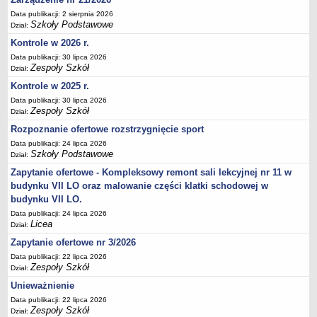
Deklaracja dostępności
Data publikacji: 2 sierpnia 2026
Szkoły Podstawowe
Dział:
PORADNIE PSYCHOLOGICZNO-PEDAGOGICZNE
Kontrole w 2026 r.
Zespół Poradni
Data publikacji: 30 lipca 2026
BIURO FINANSÓW OŚWIATY
Zespoły Szkół
Dział:
Dane podstawowe
Kontrole w 2025 r.
Statut
Data publikacji: 30 lipca 2026
Zespoły Szkół
Majątek
Dział:
Rozpoznanie ofertowe rozstrzygnięcie sport
Godziny dyżurów
Data publikacji: 24 lipca 2026
Ogłoszenia
Szkoły Podstawowe
Dział:
Zarządzenia
Zapytanie ofertowe - Kompleksowy remont sali lekcyjnej nr 11 w
Rejestry, ewidencje, archiwa
budynku VII LO oraz malowanie części klatki schodowej w
budynku VII LO.
Kontrole
Data publikacji: 24 lipca 2026
PONOWNE WYKORZYSTYWANIE
Licea
Dział:
Sprawozdania
Zapytanie ofertowe nr 3/2026
Data publikacji: 22 lipca 2026
Deklaracja dostępności
Zespoły Szkół
Dział:
DEKLARACJA DOSTĘPNOŚCI
Unieważnienie
OŚWIADCZENIA MAJĄTKOWE
Data publikacji: 22 lipca 2026
PONOWNE WYKORZYSTYWANIE
Zespoły Szkół
Dział: