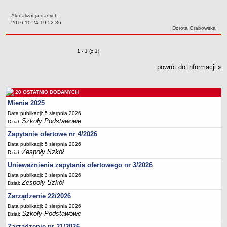
Przedszkola Miejskie
Aktualizacja danych
ARCHIWUM SZKÓŁ I PLACÓWEK
Data:
2016-10-24 19:52:36
Autor:
Dorota Grabowska
Zlikwidowane gimnazja
Przekształcone szkoły i placówki
Zmiany o pozycjach
1 - 1 (z 1)
Wielofunkcyjna Placówka
powrót do informacji »
SPECJALNE OŚRODKI SZKOLNO-WYCHOWAWCZE
Specjalny Ośrodek nr 1
20 OSTATNIO DODANYCH
Specjalny Ośrodek nr 5
Mienie 2025
BURSA MIEJSKA
Data publikacji: 5 sierpnia 2026
Dane podstawowe
Szkoły Podstawowe
Dział:
Statut
Zapytanie ofertowe nr 4/2026
Majątek
Data publikacji: 5 sierpnia 2026
Zespoły Szkół
Dział:
Godziny dyżurów
Unieważnienie zapytania ofertowego nr 3/2026
Ogłoszenie
Data publikacji: 3 sierpnia 2026
Zespoły Szkół
Zarządzenia
Dział:
Zarządzenie 22/2026
Kontrole
Data publikacji: 2 sierpnia 2026
Rejestry, ewidencje, archiwa
Szkoły Podstawowe
Dział:
Sprawozdania
Zarządzenie nr 21/2026