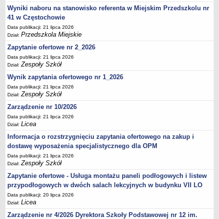
UDOSTĘPNIANIE INFORMACJI PUBLICZNEJ
Wyniki naboru na stanowisko referenta w Miejskim Przedszkolu nr
OCHRONA DANYCH OSOBOWYCH
41 w Częstochowie
Data publikacji: 21 lipca 2026
Przedszkola Miejskie
Dział:
Zapytanie ofertowe nr 2_2026
Data publikacji: 21 lipca 2026
Zespoły Szkół
Dział:
Wynik zapytania ofertowego nr 1_2026
Data publikacji: 21 lipca 2026
Zespoły Szkół
Dział:
Zarządzenie nr 10/2026
Data publikacji: 21 lipca 2026
Licea
Dział:
Informacja o rozstrzygnięciu zapytania ofertowego na zakup i
dostawę wyposażenia specjalistycznego dla OPM
Data publikacji: 21 lipca 2026
Zespoły Szkół
Dział:
Zapytanie ofertowe - Usługa montażu paneli podłogowych i listew
przypodłogowych w dwóch salach lekcyjnych w budynku VII LO
Data publikacji: 20 lipca 2026
Licea
Dział:
Zarządzenie nr 4/2026 Dyrektora Szkoły Podstawowej nr 12 im.