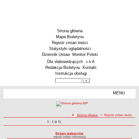
Strona główna
Mapa Biuletynu
Rejestr zmian treści
Statystyki oglądalności
Dziennik Ustaw
Monitor Polski
Menu dodatkowe
Dla słabowidzących
A
powiększ czcionkę
A
standardowy rozmiar czcionki
A
pomniejsz czcionkę
Redakcja Biuletynu
Kontakt
Instrukcja obsługi
Wyszukiwarka artykułów
Szukaj
MENU
Menu
SZKOŁY
Szkoły Podstawowe
ścieżka nawigacji
Strona główna
> Rejestr zmian treści
Licea
Zmiany o pozycjach
1 - 1 (z 1)
Rejestr zmian treści
Zespoły Szkół
Techniczne Zakłady Naukowe
Dyżury wakacyjne
rejestr zmian informacji
PRZEDSZKOLA