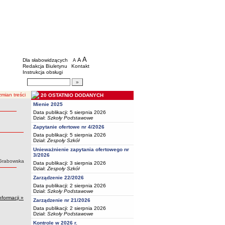
BIP - Oświata Częstochowa
Menu dodatkowe
A
powiększ czcionkę
A
standardowy rozmiar czcionki
Dla słabowidzących
A
pomniejsz czcionkę
Redakcja Biuletynu
Kontakt
Instrukcja obsługi
Wyszukiwarka artykułów
Szukaj
mian treści
20 OSTATNIO DODANYCH
Mienie 2025
Data publikacji: 5 sierpnia 2026
Dział:
Szkoły Podstawowe
Zapytanie ofertowe nr 4/2026
Data publikacji: 5 sierpnia 2026
Dział:
Zespoły Szkół
Unieważnienie zapytania ofertowego nr
3/2026
Grabowska
Data publikacji: 3 sierpnia 2026
Dział:
Zespoły Szkół
Zarządzenie 22/2026
Data publikacji: 2 sierpnia 2026
Dział:
Szkoły Podstawowe
nformacji »
Zarządzenie nr 21/2026
Data publikacji: 2 sierpnia 2026
Dział:
Szkoły Podstawowe
Kontrole w 2026 r.