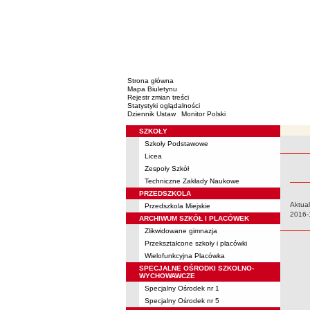
Strona główna
Mapa Biuletynu
Rejestr zmian treści
Statystyki oglądalności
Dziennik Ustaw
Monitor Polski
SZKOŁY
Menu
Szkoły Podstawowe
Rejestr 
Licea
Zespoły Szkół
Techniczne Zakłady Naukowe
PRZEDSZKOLA
Aktual
Przedszkola Miejskie
Data:
2016-
ARCHIWUM SZKÓŁ I PLACÓWEK
Zlikwidowane gimnazja
Przekształcone szkoły i placówki
Wielofunkcyjna Placówka
SPECJALNE OŚRODKI SZKOLNO-
WYCHOWAWCZE
Specjalny Ośrodek nr 1
Specjalny Ośrodek nr 5