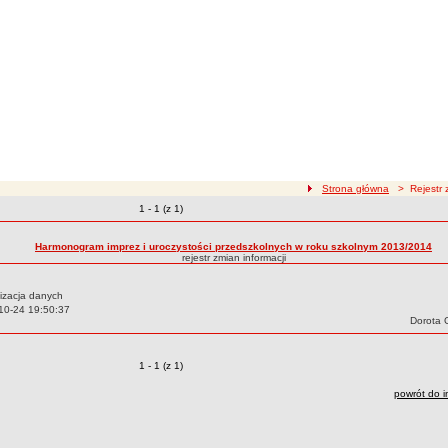
ścieżka nawigacji
Strona główna
> Rejestr z
Zmiany o pozycjach
1 - 1 (z 1)
zmian treści
Harmonogram imprez i uroczystości przedszkolnych w roku szkolnym 2013/2014
rejestr zmian informacji
izacja danych
10-24 19:50:37
Autor:
Dorota 
Zmiany o pozycjach
1 - 1 (z 1)
powrót do i