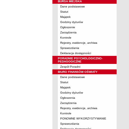
BURSA MIEJSKA
Dane podstawowe
Statut
Majątek
Godziny dyżurów
Ogłoszenie
Zarządzenia
Kontrole
Rejestry, ewidencje, archiwa
Sprawozdania
Deklaracja dostępności
PORADNIE PSYCHOLOGICZNO-
PEDAGOGICZNE
Zespół Poradni
BIURO FINANSÓW OŚWIATY
Dane podstawowe
Statut
Majątek
Godziny dyżurów
Ogłoszenia
Zarządzenia
Rejestry, ewidencje, archiwa
Kontrole
PONOWNE WYKORZYSTYWANIE
Sprawozdania
Deklaracja dostępności