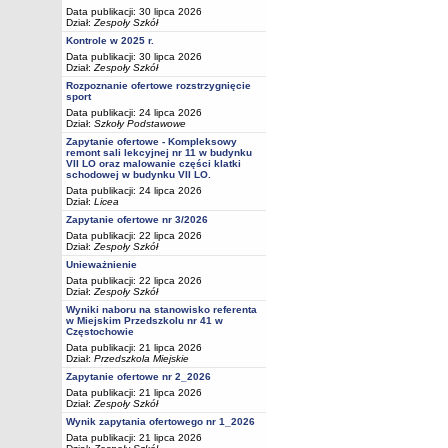
Data publikacji: 30 lipca 2026
Dział:
Zespoły Szkół
Kontrole w 2025 r.
Data publikacji: 30 lipca 2026
Dział:
Zespoły Szkół
Rozpoznanie ofertowe rozstrzygnięcie
sport
Data publikacji: 24 lipca 2026
Dział:
Szkoły Podstawowe
Zapytanie ofertowe - Kompleksowy
remont sali lekcyjnej nr 11 w budynku
VII LO oraz malowanie części klatki
schodowej w budynku VII LO.
Data publikacji: 24 lipca 2026
Dział:
Licea
Zapytanie ofertowe nr 3/2026
Data publikacji: 22 lipca 2026
Dział:
Zespoły Szkół
Unieważnienie
Data publikacji: 22 lipca 2026
Dział:
Zespoły Szkół
Wyniki naboru na stanowisko referenta
w Miejskim Przedszkolu nr 41 w
Częstochowie
Data publikacji: 21 lipca 2026
Dział:
Przedszkola Miejskie
Zapytanie ofertowe nr 2_2026
Data publikacji: 21 lipca 2026
Dział:
Zespoły Szkół
Wynik zapytania ofertowego nr 1_2026
Data publikacji: 21 lipca 2026