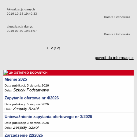
Przedszkola Miejskie
Aktualizacja danych
ARCHIWUM SZKÓŁ I PLACÓWEK
Data:
2016-10-24 19:49:33
Autor:
Dorota Grabowska
Zlikwidowane gimnazja
aktualizacja danych
Przekształcone szkoły i placówki
Data:
2016-09-30 19:34:07
Autor:
Dorota Grabowska
Wielofunkcyjna Placówka
SPECJALNE OŚRODKI SZKOLNO-WYCHOWAWCZE
Zmiany o pozycjach
1 - 2 (z 2)
Specjalny Ośrodek nr 1
Specjalny Ośrodek nr 5
powrót do informacji »
BURSA MIEJSKA
Dane podstawowe
20 OSTATNIO DODANYCH
Statut
Mienie 2025
Data publikacji: 5 sierpnia 2026
Majątek
Szkoły Podstawowe
Dział:
Godziny dyżurów
Zapytanie ofertowe nr 4/2026
Ogłoszenie
Data publikacji: 5 sierpnia 2026
Zespoły Szkół
Dział:
Zarządzenia
Unieważnienie zapytania ofertowego nr 3/2026
Kontrole
Data publikacji: 3 sierpnia 2026
Rejestry, ewidencje, archiwa
Zespoły Szkół
Dział:
Sprawozdania
Zarządzenie 22/2026