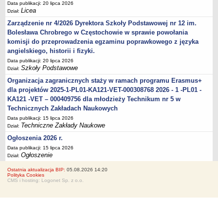
Data publikacji: 20 lipca 2026
Licea
Dział:
Zarządzenie nr 4/2026 Dyrektora Szkoły Podstawowej nr 12 im.
Bolesława Chrobrego w Częstochowie w sprawie powołania
komisji do przeprowadzenia egzaminu poprawkowego z języka
angielskiego, historii i fizyki.
Data publikacji: 20 lipca 2026
Szkoły Podstawowe
Dział:
Organizacja zagranicznych staży w ramach programu Erasmus+
dla projektów 2025-1-PL01-KA121-VET-000308768 2026 - 1 -PL01 -
KA121 -VET – 000409756 dla młodzieży Technikum nr 5 w
Technicznych Zakładach Naukowych
Data publikacji: 15 lipca 2026
Techniczne Zakłady Naukowe
Dział:
Ogłoszenia 2026 r.
Data publikacji: 15 lipca 2026
Ogłoszenie
Dział:
Ostatnia aktualizacja BIP:
05.08.2026 14:20
Polityka Cookies
CMS i hosting: Logonet Sp. z o.o.