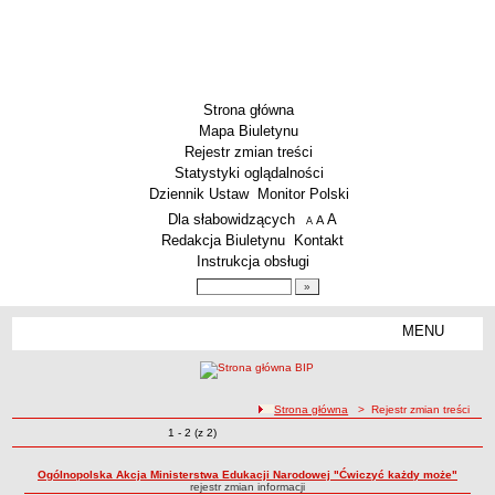
Strona główna
Mapa Biuletynu
Rejestr zmian treści
Statystyki oglądalności
Dziennik Ustaw
Monitor Polski
Menu dodatkowe
Dla słabowidzących
A
powiększ czcionkę
A
standardowy rozmiar czcionki
A
pomniejsz czcionkę
Redakcja Biuletynu
Kontakt
Instrukcja obsługi
Wyszukiwarka artykułów
Szukaj
MENU
Menu
SZKOŁY
Szkoły Podstawowe
ścieżka nawigacji
Strona główna
> Rejestr zmian treści
Licea
Zmiany o pozycjach
1 - 2 (z 2)
Rejestr zmian treści
Zespoły Szkół
Techniczne Zakłady Naukowe
Ogólnopolska Akcja Ministerstwa Edukacji Narodowej "Ćwiczyć każdy może"
rejestr zmian informacji
PRZEDSZKOLA