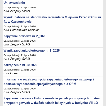
UDOSTĘPNIANIE INFORMACJI PUBLICZNEJ
Unieważnienie
OCHRONA DANYCH OSOBOWYCH
Data publikacji: 22 lipca 2026
Zespoły Szkół
Dział:
Wyniki naboru na stanowisko referenta w Miejskim Przedszkolu nr
41 w Częstochowie
Data publikacji: 21 lipca 2026
Przedszkola Miejskie
Dział:
Zapytanie ofertowe nr 2_2026
Data publikacji: 21 lipca 2026
Zespoły Szkół
Dział:
Wynik zapytania ofertowego nr 1_2026
Data publikacji: 21 lipca 2026
Zespoły Szkół
Dział:
Zarządzenie nr 10/2026
Data publikacji: 21 lipca 2026
Licea
Dział:
Informacja o rozstrzygnięciu zapytania ofertowego na zakup i
dostawę wyposażenia specjalistycznego dla OPM
Data publikacji: 21 lipca 2026
Zespoły Szkół
Dział:
Zapytanie ofertowe - Usługa montażu paneli podłogowych i listew
przypodłogowych w dwóch salach lekcyjnych w budynku VII LO