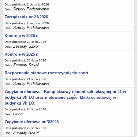
Data publikacji: 2 sierpnia 2026
Deklaracja dostępności
Szkoły Podstawowe
Dział:
PORADNIE PSYCHOLOGICZNO-PEDAGOGICZNE
Zarządzenie nr 21/2026
Zespół Poradni
Data publikacji: 2 sierpnia 2026
BIURO FINANSÓW OŚWIATY
Szkoły Podstawowe
Dział:
Dane podstawowe
Kontrole w 2026 r.
Statut
Data publikacji: 30 lipca 2026
Zespoły Szkół
Dział:
Majątek
Kontrole w 2025 r.
Godziny dyżurów
Data publikacji: 30 lipca 2026
Ogłoszenia
Zespoły Szkół
Dział:
Zarządzenia
Rozpoznanie ofertowe rozstrzygnięcie sport
Data publikacji: 24 lipca 2026
Rejestry, ewidencje, archiwa
Szkoły Podstawowe
Dział:
Kontrole
Zapytanie ofertowe - Kompleksowy remont sali lekcyjnej nr 11 w
PONOWNE WYKORZYSTYWANIE
budynku VII LO oraz malowanie części klatki schodowej w
budynku VII LO.
Sprawozdania
Data publikacji: 24 lipca 2026
Deklaracja dostępności
Licea
Dział:
DEKLARACJA DOSTĘPNOŚCI
Zapytanie ofertowe nr 3/2026
OŚWIADCZENIA MAJĄTKOWE
Data publikacji: 22 lipca 2026
PONOWNE WYKORZYSTYWANIE
Zespoły Szkół
Dział: