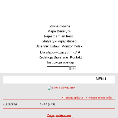
Strona główna
Mapa Biuletynu
Rejestr zmian treści
Statystyki oglądalności
Dziennik Ustaw
Monitor Polski
Menu dodatkowe
Dla słabowidzących
A
powiększ czcionkę
A
standardowy rozmiar czcionki
A
pomniejsz czcionkę
Redakcja Biuletynu
Kontakt
Instrukcja obsługi
Wyszukiwarka artykułów
Szukaj
MENU
Menu
SZKOŁY
Szkoły Podstawowe
ścieżka nawigacji
Strona główna
> Rejestr zmian treści
Licea
« starsze
zmiany
Rejestr zmian treści
Zmiany o pozycjach
1 - 20 (z 49)
Zespoły Szkół
Techniczne Zakłady Naukowe
Dane podstawowe
PRZEDSZKOLA