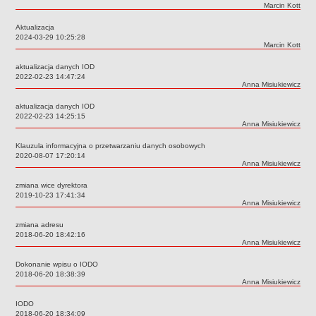
Autor:
Marcin Kott
Deklaracja dostępności
Aktualizacja
PORADNIE PSYCHOLOGICZNO-PEDAGOGICZNE
Data:
2024-03-29 10:25:28
Zespół Poradni
Autor:
Marcin Kott
BIURO FINANSÓW OŚWIATY
aktualizacja danych IOD
Dane podstawowe
Data:
2022-02-23 14:47:24
Autor:
Anna Misiukiewicz
Statut
aktualizacja danych IOD
Majątek
Data:
2022-02-23 14:25:15
Autor:
Anna Misiukiewicz
Godziny dyżurów
Klauzula informacyjna o przetwarzaniu danych osobowych
Ogłoszenia
Data:
2020-08-07 17:20:14
Autor:
Anna Misiukiewicz
Zarządzenia
Rejestry, ewidencje, archiwa
zmiana wice dyrektora
Data:
2019-10-23 17:41:34
Kontrole
Autor:
Anna Misiukiewicz
PONOWNE WYKORZYSTYWANIE
zmiana adresu
Data:
2018-06-20 18:42:16
Sprawozdania
Autor:
Anna Misiukiewicz
Deklaracja dostępności
Dokonanie wpisu o IODO
DEKLARACJA DOSTĘPNOŚCI
Data:
2018-06-20 18:38:39
Autor:
Anna Misiukiewicz
OŚWIADCZENIA MAJĄTKOWE
PONOWNE WYKORZYSTYWANIE
IODO
Data:
2018-06-20 18:34:09