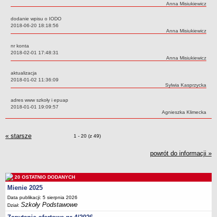
UDOSTĘPNIANIE INFORMACJI PUBLICZNEJ
Autor:
Anna Misiukiewicz
OCHRONA DANYCH OSOBOWYCH
dodanie wpisu o IODO
Data:
2018-06-20 18:18:56
Autor:
Anna Misiukiewicz
nr konta
Data:
2018-02-01 17:48:31
Autor:
Anna Misiukiewicz
aktualizacja
Data:
2018-01-02 11:36:09
Autor:
Sylwia Kasprzycka
adres www szkoły i epuap
Data:
2018-01-01 19:09:57
Autor:
Agnieszka Klimecka
« starsze
zmiany
Zmiany o pozycjach
1 - 20 (z 49)
powrót do informacji »
20 OSTATNIO DODANYCH
Mienie 2025
Data publikacji: 5 sierpnia 2026
Szkoły Podstawowe
Dział: