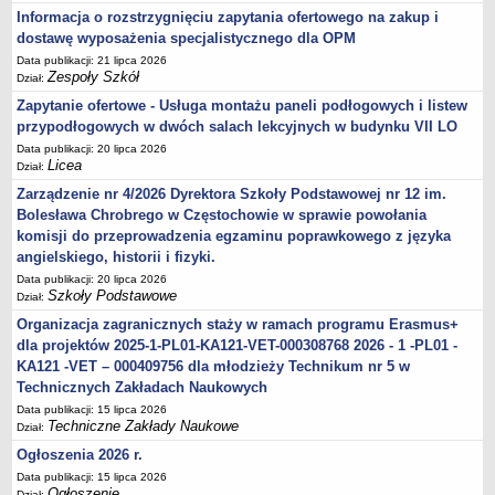
Informacja o rozstrzygnięciu zapytania ofertowego na zakup i
dostawę wyposażenia specjalistycznego dla OPM
Data publikacji: 21 lipca 2026
Zespoły Szkół
Dział:
Zapytanie ofertowe - Usługa montażu paneli podłogowych i listew
przypodłogowych w dwóch salach lekcyjnych w budynku VII LO
Data publikacji: 20 lipca 2026
Licea
Dział:
Zarządzenie nr 4/2026 Dyrektora Szkoły Podstawowej nr 12 im.
Bolesława Chrobrego w Częstochowie w sprawie powołania
komisji do przeprowadzenia egzaminu poprawkowego z języka
angielskiego, historii i fizyki.
Data publikacji: 20 lipca 2026
Szkoły Podstawowe
Dział:
Organizacja zagranicznych staży w ramach programu Erasmus+
dla projektów 2025-1-PL01-KA121-VET-000308768 2026 - 1 -PL01 -
KA121 -VET – 000409756 dla młodzieży Technikum nr 5 w
Technicznych Zakładach Naukowych
Data publikacji: 15 lipca 2026
Techniczne Zakłady Naukowe
Dział:
Ogłoszenia 2026 r.
Data publikacji: 15 lipca 2026
Ogłoszenie
Dział: