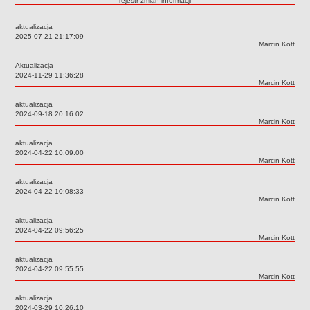
rejestr zmian informacji
Przedszkola Miejskie
aktualizacja
ARCHIWUM SZKÓŁ I PLACÓWEK
Data:
2025-07-21 21:17:09
Zlikwidowane gimnazja
Autor:
Marcin Kott
Przekształcone szkoły i placówki
Aktualizacja
Data:
2024-11-29 11:36:28
Wielofunkcyjna Placówka
Autor:
Marcin Kott
SPECJALNE OŚRODKI SZKOLNO-WYCHOWAWCZE
aktualizacja
Specjalny Ośrodek nr 1
Data:
2024-09-18 20:16:02
Autor:
Marcin Kott
Specjalny Ośrodek nr 5
aktualizacja
BURSA MIEJSKA
Data:
2024-04-22 10:09:00
Dane podstawowe
Autor:
Marcin Kott
Statut
aktualizacja
Data:
2024-04-22 10:08:33
Majątek
Autor:
Marcin Kott
Godziny dyżurów
aktualizacja
Data:
2024-04-22 09:56:25
Ogłoszenie
Autor:
Marcin Kott
Zarządzenia
aktualizacja
Kontrole
Data:
2024-04-22 09:55:55
Autor:
Marcin Kott
Rejestry, ewidencje, archiwa
aktualizacja
Sprawozdania
Data:
2024-03-29 10:26:10