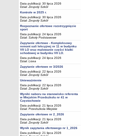
Data publikacji: 30 lipca 2026
Dział:
Zespoły Szkół
Kontrole w 2025 r.
Data publikacji: 30 lipca 2026
Dział:
Zespoły Szkół
Rozpoznanie ofertowe rozstrzygnięcie
sport
Data publikacji: 24 lipca 2026
Dział:
Szkoły Podstawowe
Zapytanie ofertowe - Kompleksowy
remont sali lekcyjnej nr 11 w budynku
VII LO oraz malowanie części klatki
schodowej w budynku VII LO.
Data publikacji: 24 lipca 2026
Dział:
Licea
Zapytanie ofertowe nr 3/2026
Data publikacji: 22 lipca 2026
Dział:
Zespoły Szkół
Unieważnienie
Data publikacji: 22 lipca 2026
Dział:
Zespoły Szkół
Wyniki naboru na stanowisko referenta
w Miejskim Przedszkolu nr 41 w
Częstochowie
Data publikacji: 21 lipca 2026
Dział:
Przedszkola Miejskie
Zapytanie ofertowe nr 2_2026
Data publikacji: 21 lipca 2026
Dział:
Zespoły Szkół
Wynik zapytania ofertowego nr 1_2026
Data publikacji: 21 lipca 2026