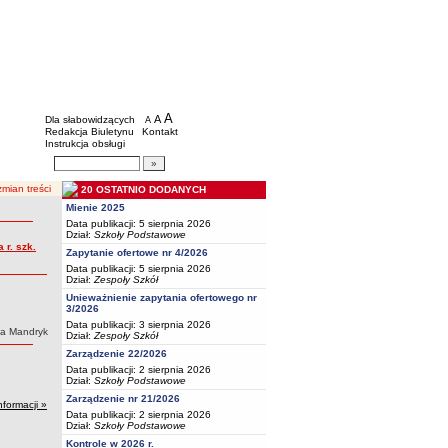
BIP - Oświata Częstochowa
Menu dodatkowe
A
powiększ czcionkę
A
standardowy rozmiar czcionki
Dla słabowidzących
A
pomniejsz czcionkę
Redakcja Biuletynu
Kontakt
Instrukcja obsługi
Wyszukiwarka artykułów
Szukaj
mian treści
20 OSTATNIO DODANYCH
Mienie 2025
Data publikacji: 5 sierpnia 2026
Dział:
Szkoły Podstawowe
 r. szk.
Zapytanie ofertowe nr 4/2026
Data publikacji: 5 sierpnia 2026
Dział:
Zespoły Szkół
Unieważnienie zapytania ofertowego nr
3/2026
Data publikacji: 3 sierpnia 2026
ka Mandryk
Dział:
Zespoły Szkół
Zarządzenie 22/2026
Data publikacji: 2 sierpnia 2026
Dział:
Szkoły Podstawowe
Zarządzenie nr 21/2026
nformacji »
Data publikacji: 2 sierpnia 2026
Dział:
Szkoły Podstawowe
Kontrole w 2026 r.