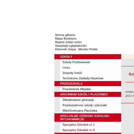
Strona główna
Mapa Biuletynu
Rejestr zmian treści
Statystyki oglądalności
Dziennik Ustaw
Monitor Polski
SZKOŁY
Menu
Szkoły Podstawowe
Rejestr 
Licea
Zespoły Szkół
Kry
Techniczne Zakłady Naukowe
PRZEDSZKOLA
Przedszkola Miejskie
zmian
ARCHIWUM SZKÓŁ I PLACÓWEK
Data:
2017-
Zlikwidowane gimnazja
Przekształcone szkoły i placówki
Wielofunkcyjna Placówka
SPECJALNE OŚRODKI SZKOLNO-
WYCHOWAWCZE
Specjalny Ośrodek nr 1
Specjalny Ośrodek nr 5