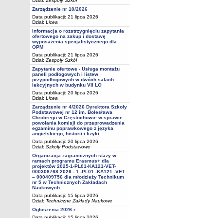
Dział:
Zespoły Szkół
Zarządzenie nr 10/2026
Data publikacji: 21 lipca 2026
Dział:
Licea
Informacja o rozstrzygnięciu zapytania
ofertowego na zakup i dostawę
wyposażenia specjalistycznego dla
OPM
Data publikacji: 21 lipca 2026
Dział:
Zespoły Szkół
Zapytanie ofertowe - Usługa montażu
paneli podłogowych i listew
przypodłogowych w dwóch salach
lekcyjnych w budynku VII LO
Data publikacji: 20 lipca 2026
Dział:
Licea
Zarządzenie nr 4/2026 Dyrektora Szkoły
Podstawowej nr 12 im. Bolesława
Chrobrego w Częstochowie w sprawie
powołania komisji do przeprowadzenia
egzaminu poprawkowego z języka
angielskiego, historii i fizyki.
Data publikacji: 20 lipca 2026
Dział:
Szkoły Podstawowe
Organizacja zagranicznych staży w
ramach programu Erasmus+ dla
projektów 2025-1-PL01-KA121-VET-
000308768 2026 - 1 -PL01 -KA121 -VET
– 000409756 dla młodzieży Technikum
nr 5 w Technicznych Zakładach
Naukowych
Data publikacji: 15 lipca 2026
Dział:
Techniczne Zakłady Naukowe
Ogłoszenia 2026 r.
Data publikacji: 15 lipca 2026