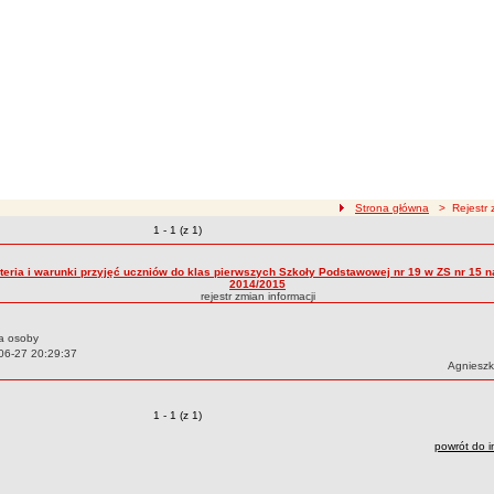
ścieżka nawigacji
Strona główna
> Rejestr z
Zmiany o pozycjach
1 - 1 (z 1)
zmian treści
teria i warunki przyjęć uczniów do klas pierwszych Szkoły Podstawowej nr 19 w ZS nr 15 na
2014/2015
rejestr zmian informacji
a osoby
06-27 20:29:37
Autor:
Agniesz
Zmiany o pozycjach
1 - 1 (z 1)
powrót do i