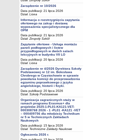
Dział:
Zespoły Szkół
Zarządzenie nr 10/2026
Data publikacji: 21 lipca 2026
Dział:
Licea
Informacja o rozstrzygnięciu zapytania
ofertowego na zakup i dostawę
wyposażenia specjalistycznego dla
OPM
Data publikacji: 21 lipca 2026
Dział:
Zespoły Szkół
Zapytanie ofertowe - Usługa montażu
paneli podłogowych i listew
przypodłogowych w dwóch salach
lekcyjnych w budynku VII LO
Data publikacji: 20 lipca 2026
Dział:
Licea
Zarządzenie nr 4/2026 Dyrektora Szkoły
Podstawowej nr 12 im. Bolesława
Chrobrego w Częstochowie w sprawie
powołania komisji do przeprowadzenia
egzaminu poprawkowego z języka
angielskiego, historii i fizyki.
Data publikacji: 20 lipca 2026
Dział:
Szkoły Podstawowe
Organizacja zagranicznych staży w
ramach programu Erasmus+ dla
projektów 2025-1-PL01-KA121-VET-
000308768 2026 - 1 -PL01 -KA121 -VET
– 000409756 dla młodzieży Technikum
nr 5 w Technicznych Zakładach
Naukowych
Data publikacji: 15 lipca 2026
Dział:
Techniczne Zakłady Naukowe
Ogłoszenia 2026 r.
Data publikacji: 15 lipca 2026