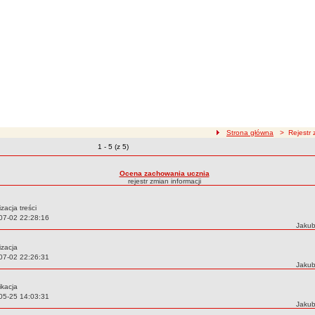
ścieżka nawigacji
Strona główna
> Rejestr z
Zmiany o pozycjach
1 - 5 (z 5)
zmian treści
Ocena zachowania ucznia
rejestr zmian informacji
izacja treści
07-02 22:28:16
Autor
Jakub
izacja
07-02 22:26:31
Autor
Jakub
ikacja
05-25 14:03:31
Autor
Jakub