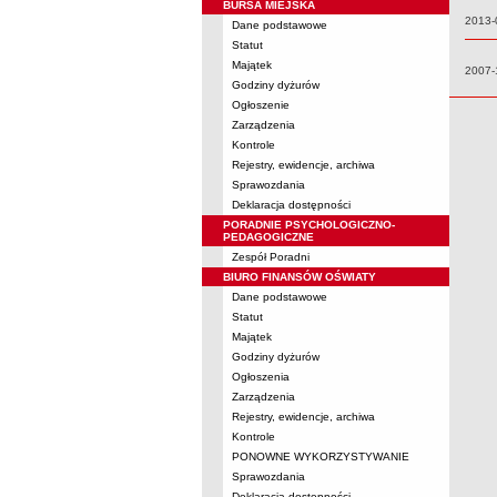
BURSA MIEJSKA
Data:
2013-
Dane podstawowe
Statut
Majątek
Data:
2007-
Godziny dyżurów
Ogłoszenie
Zarządzenia
Kontrole
Rejestry, ewidencje, archiwa
Sprawozdania
Deklaracja dostępności
PORADNIE PSYCHOLOGICZNO-
PEDAGOGICZNE
Zespół Poradni
BIURO FINANSÓW OŚWIATY
Dane podstawowe
Statut
Majątek
Godziny dyżurów
Ogłoszenia
Zarządzenia
Rejestry, ewidencje, archiwa
Kontrole
PONOWNE WYKORZYSTYWANIE
Sprawozdania
Deklaracja dostępności