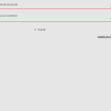
06-30 23:22:58
12-13 13:09:01
Zmiany o pozycjach
1 - 5 (z 5)
powrót do i