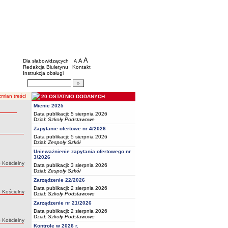
BIP - Oświata Częstochowa
Menu dodatkowe
A
powiększ czcionkę
A
standardowy rozmiar czcionki
Dla słabowidzących
A
pomniejsz czcionkę
Redakcja Biuletynu
Kontakt
Instrukcja obsługi
Wyszukiwarka artykułów
Szukaj
mian treści
20 OSTATNIO DODANYCH
Mienie 2025
Data publikacji: 5 sierpnia 2026
Dział:
Szkoły Podstawowe
Zapytanie ofertowe nr 4/2026
Data publikacji: 5 sierpnia 2026
Dział:
Zespoły Szkół
Unieważnienie zapytania ofertowego nr
3/2026
:
 Kościelny
Data publikacji: 3 sierpnia 2026
Dział:
Zespoły Szkół
Zarządzenie 22/2026
Data publikacji: 2 sierpnia 2026
:
 Kościelny
Dział:
Szkoły Podstawowe
Zarządzenie nr 21/2026
Data publikacji: 2 sierpnia 2026
Dział:
Szkoły Podstawowe
:
 Kościelny
Kontrole w 2026 r.