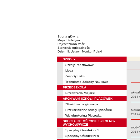
Strona główna
Mapa Biuletynu
Rejestr zmian treści
Statystyki oglądalności
Dziennik Ustaw
Monitor Polski
SZKOŁY
Menu
Szkoły Podstawowe
Rejestr 
Licea
Zespoły Szkół
Techniczne Zakłady Naukowe
PRZEDSZKOLA
aktual
Przedszkola Miejskie
Data:
2017-
ARCHIWUM SZKÓŁ I PLACÓWEK
Zlikwidowane gimnazja
Przekształcone szkoły i placówki
aktual
Data:
2017-
Wielofunkcyjna Placówka
SPECJALNE OŚRODKI SZKOLNO-
WYCHOWAWCZE
modyf
Specjalny Ośrodek nr 1
Data:
2017-
Specjalny Ośrodek nr 5