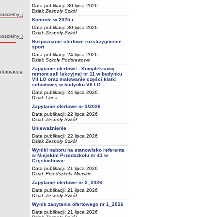
Data publikacji: 30 lipca 2026
Dział:
Zespoły Szkół
Autor:
koscielny_j
Kontrole w 2025 r.
Data publikacji: 30 lipca 2026
Dział:
Zespoły Szkół
Autor:
koscielny_j
Rozpoznanie ofertowe rozstrzygnięcie
sport
Data publikacji: 24 lipca 2026
Dział:
Szkoły Podstawowe
Zapytanie ofertowe - Kompleksowy
nformacji »
remont sali lekcyjnej nr 11 w budynku
VII LO oraz malowanie części klatki
schodowej w budynku VII LO.
Data publikacji: 24 lipca 2026
Dział:
Licea
Zapytanie ofertowe nr 3/2026
Data publikacji: 22 lipca 2026
Dział:
Zespoły Szkół
Unieważnienie
Data publikacji: 22 lipca 2026
Dział:
Zespoły Szkół
Wyniki naboru na stanowisko referenta
w Miejskim Przedszkolu nr 41 w
Częstochowie
Data publikacji: 21 lipca 2026
Dział:
Przedszkola Miejskie
Zapytanie ofertowe nr 2_2026
Data publikacji: 21 lipca 2026
Dział:
Zespoły Szkół
Wynik zapytania ofertowego nr 1_2026
Data publikacji: 21 lipca 2026