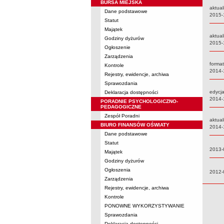
BURSA MIEJSKA
aktual
Dane podstawowe
Data:
2015-
Statut
Majątek
aktual
Godziny dyżurów
Data:
2015-
Ogłoszenie
Zarządzenia
forma
Kontrole
Data:
2014-
Rejestry, ewidencje, archiwa
Sprawozdania
edycja
Deklaracja dostępności
Data:
2014-
PORADNIE PSYCHOLOGICZNO-
PEDAGOGICZNE
Zespół Poradni
aktual
BIURO FINANSÓW OŚWIATY
Data:
2014-
Dane podstawowe
Statut
Data:
2013-
Majątek
Godziny dyżurów
Ogłoszenia
Data:
2012-
Zarządzenia
Rejestry, ewidencje, archiwa
Kontrole
PONOWNE WYKORZYSTYWANIE
Sprawozdania
Deklaracja dostępności