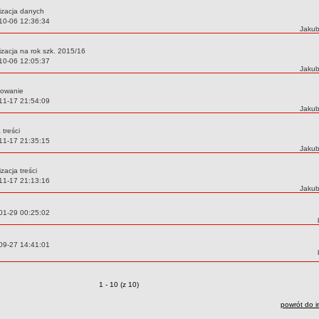
izacja danych
10-06 12:36:34
Autor
Jakub
izacja na rok szk. 2015/16
10-06 12:05:37
Autor
Jakub
towanie
11-17 21:54:09
Autor
Jakub
 treści
11-17 21:35:15
Autor
Jakub
izacja treści
11-17 21:13:16
Autor
Jakub
01-29 00:25:02
09-27 14:41:01
Zmiany o pozycjach
1 - 10 (z 10)
powrót do i