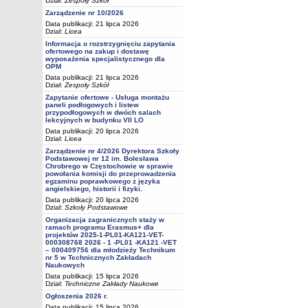
Dział:
Zespoły Szkół
Zarządzenie nr 10/2026
Data publikacji: 21 lipca 2026
Dział:
Licea
Informacja o rozstrzygnięciu zapytania
ofertowego na zakup i dostawę
wyposażenia specjalistycznego dla
OPM
Data publikacji: 21 lipca 2026
Dział:
Zespoły Szkół
Zapytanie ofertowe - Usługa montażu
paneli podłogowych i listew
przypodłogowych w dwóch salach
lekcyjnych w budynku VII LO
Data publikacji: 20 lipca 2026
Dział:
Licea
Zarządzenie nr 4/2026 Dyrektora Szkoły
Podstawowej nr 12 im. Bolesława
Chrobrego w Częstochowie w sprawie
powołania komisji do przeprowadzenia
egzaminu poprawkowego z języka
angielskiego, historii i fizyki.
Data publikacji: 20 lipca 2026
Dział:
Szkoły Podstawowe
Organizacja zagranicznych staży w
ramach programu Erasmus+ dla
projektów 2025-1-PL01-KA121-VET-
000308768 2026 - 1 -PL01 -KA121 -VET
– 000409756 dla młodzieży Technikum
nr 5 w Technicznych Zakładach
Naukowych
Data publikacji: 15 lipca 2026
Dział:
Techniczne Zakłady Naukowe
Ogłoszenia 2026 r.
Data publikacji: 15 lipca 2026