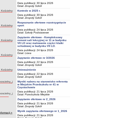
Data publikacji: 30 lipca 2026
Dział:
Zespoły Szkół
:
 Kościelny
Kontrole w 2025 r.
Data publikacji: 30 lipca 2026
Dział:
Zespoły Szkół
Rozpoznanie ofertowe rozstrzygnięcie
:
 Kościelny
sport
Data publikacji: 24 lipca 2026
Dział:
Szkoły Podstawowe
Zapytanie ofertowe - Kompleksowy
:
 Kościelny
remont sali lekcyjnej nr 11 w budynku
VII LO oraz malowanie części klatki
schodowej w budynku VII LO.
Data publikacji: 24 lipca 2026
Dział:
Licea
:
 Kościelny
Zapytanie ofertowe nr 3/2026
Data publikacji: 22 lipca 2026
Dział:
Zespoły Szkół
:
 Kościelny
Unieważnienie
Data publikacji: 22 lipca 2026
Dział:
Zespoły Szkół
Autor:
koscielny_j
Wyniki naboru na stanowisko referenta
w Miejskim Przedszkolu nr 41 w
Częstochowie
Data publikacji: 21 lipca 2026
Autor:
koscielny_j
Dział:
Przedszkola Miejskie
Zapytanie ofertowe nr 2_2026
Data publikacji: 21 lipca 2026
Dział:
Zespoły Szkół
Wynik zapytania ofertowego nr 1_2026
nformacji »
Data publikacji: 21 lipca 2026