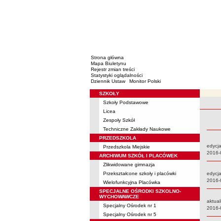
Strona główna
Mapa Biuletynu
Rejestr zmian treści
Statystyki oglądalności
Dziennik Ustaw
Monitor Polski
SZKOŁY
Menu
Szkoły Podstawowe
Rejestr 
Licea
Zespoły Szkół
Techniczne Zakłady Naukowe
PRZEDSZKOLA
edycja
Przedszkola Miejskie
Data:
2016-
ARCHIWUM SZKÓŁ I PLACÓWEK
Zlikwidowane gimnazja
Przekształcone szkoły i placówki
edycja
Data:
2016-
Wielofunkcyjna Placówka
SPECJALNE OŚRODKI SZKOLNO-
WYCHOWAWCZE
aktual
Specjalny Ośrodek nr 1
Data:
2016-
Specjalny Ośrodek nr 5