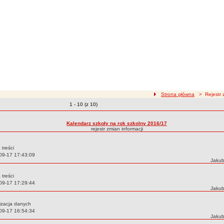
ścieżka nawigacji
Strona główna
> Rejestr z
Zmiany o pozycjach
1 - 10 (z 10)
zmian treści
Kalendarz szkoły na rok szkolny 2016/17
rejestr zmian informacji
 treści
09-17 17:43:09
Autor
Jakub
 treści
09-17 17:29:44
Autor
Jakub
izacja danych
09-17 16:54:34
Autor
Jakub