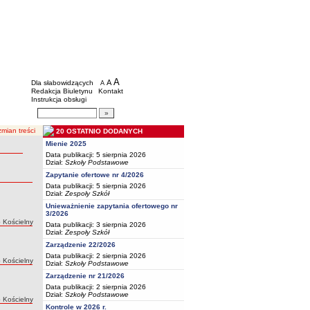
BIP - Oświata Częstochowa
Menu dodatkowe
A
powiększ czcionkę
A
standardowy rozmiar czcionki
Dla słabowidzących
A
pomniejsz czcionkę
Redakcja Biuletynu
Kontakt
Instrukcja obsługi
Wyszukiwarka artykułów
Szukaj
mian treści
20 OSTATNIO DODANYCH
Mienie 2025
Data publikacji: 5 sierpnia 2026
Dział:
Szkoły Podstawowe
Zapytanie ofertowe nr 4/2026
Data publikacji: 5 sierpnia 2026
Dział:
Zespoły Szkół
Unieważnienie zapytania ofertowego nr
3/2026
:
 Kościelny
Data publikacji: 3 sierpnia 2026
Dział:
Zespoły Szkół
Zarządzenie 22/2026
Data publikacji: 2 sierpnia 2026
:
 Kościelny
Dział:
Szkoły Podstawowe
Zarządzenie nr 21/2026
Data publikacji: 2 sierpnia 2026
Dział:
Szkoły Podstawowe
:
 Kościelny
Kontrole w 2026 r.