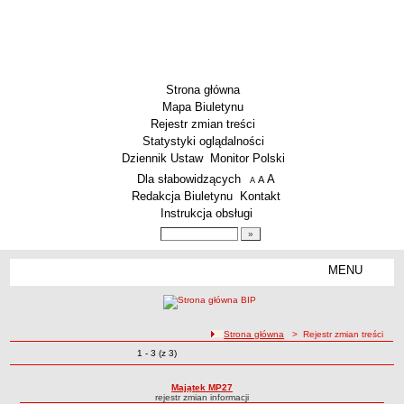
Strona główna
Mapa Biuletynu
Rejestr zmian treści
Statystyki oglądalności
Dziennik Ustaw
Monitor Polski
Menu dodatkowe
Dla słabowidzących
A
powiększ czcionkę
A
standardowy rozmiar czcionki
A
pomniejsz czcionkę
Redakcja Biuletynu
Kontakt
Instrukcja obsługi
Wyszukiwarka artykułów
Szukaj
MENU
Menu
SZKOŁY
Szkoły Podstawowe
ścieżka nawigacji
Strona główna
> Rejestr zmian treści
Licea
Zmiany o pozycjach
1 - 3 (z 3)
Rejestr zmian treści
Zespoły Szkół
Techniczne Zakłady Naukowe
Majątek MP27
rejestr zmian informacji
PRZEDSZKOLA