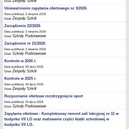
Zespoły Szkół
Dział:
Deklaracja dostępności
Unieważnienie zapytania ofertowego nr 3/2026
PORADNIE PSYCHOLOGICZNO-PEDAGOGICZNE
Data publikacji: 3 sierpnia 2026
Zespół Poradni
Zespoły Szkół
Dział:
BIURO FINANSÓW OŚWIATY
Zarządzenie 22/2026
Dane podstawowe
Data publikacji: 2 sierpnia 2026
Szkoły Podstawowe
Dział:
Statut
Zarządzenie nr 21/2026
Majątek
Data publikacji: 2 sierpnia 2026
Godziny dyżurów
Szkoły Podstawowe
Dział:
Ogłoszenia
Kontrole w 2026 r.
Data publikacji: 30 lipca 2026
Zarządzenia
Zespoły Szkół
Dział:
Rejestry, ewidencje, archiwa
Kontrole w 2025 r.
Kontrole
Data publikacji: 30 lipca 2026
Zespoły Szkół
Dział:
PONOWNE WYKORZYSTYWANIE
Rozpoznanie ofertowe rozstrzygnięcie sport
Sprawozdania
Data publikacji: 24 lipca 2026
Deklaracja dostępności
Szkoły Podstawowe
Dział:
DEKLARACJA DOSTĘPNOŚCI
Zapytanie ofertowe - Kompleksowy remont sali lekcyjnej nr 11 w
OŚWIADCZENIA MAJĄTKOWE
budynku VII LO oraz malowanie części klatki schodowej w
PONOWNE WYKORZYSTYWANIE
budynku VII LO.