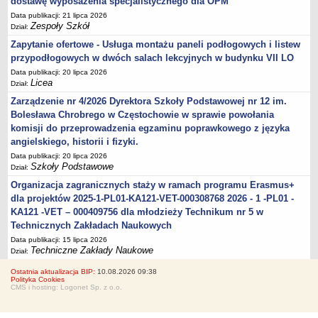
dostawę wyposażenia specjalistycznego dla OPM
Data publikacji: 21 lipca 2026
Zespoły Szkół
Dział:
Zapytanie ofertowe - Usługa montażu paneli podłogowych i listew
przypodłogowych w dwóch salach lekcyjnych w budynku VII LO
Data publikacji: 20 lipca 2026
Licea
Dział:
Zarządzenie nr 4/2026 Dyrektora Szkoły Podstawowej nr 12 im.
Bolesława Chrobrego w Częstochowie w sprawie powołania
komisji do przeprowadzenia egzaminu poprawkowego z języka
angielskiego, historii i fizyki.
Data publikacji: 20 lipca 2026
Szkoły Podstawowe
Dział:
Organizacja zagranicznych staży w ramach programu Erasmus+
dla projektów 2025-1-PL01-KA121-VET-000308768 2026 - 1 -PL01 -
KA121 -VET – 000409756 dla młodzieży Technikum nr 5 w
Technicznych Zakładach Naukowych
Data publikacji: 15 lipca 2026
Techniczne Zakłady Naukowe
Dział:
Ostatnia aktualizacja BIP:
10.08.2026 09:38
Polityka Cookies
CMS i hosting: Logonet Sp. z o.o.