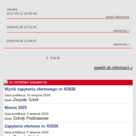
Przedszkola Miejskie
metryka
ARCHIWUM SZKÓŁ I PLACÓWEK
Data:
2017-05-11 16:35:49
Autor:
Iwona Warzecha
Zlikwidowane gimnazja
Data:
2009-05-28 10:25:07
Przekształcone szkoły i placówki
Autor:
warzecha_i
Wielofunkcyjna Placówka
Data:
2008-04-28 12:09:07
SPECJALNE OŚRODKI SZKOLNO-WYCHOWAWCZE
Autor:
warzecha_i
Specjalny Ośrodek nr 1
Specjalny Ośrodek nr 5
Zmiany o pozycjach
1 - 3 (z 3)
BURSA MIEJSKA
powrót do informacji »
Dane podstawowe
Statut
20 OSTATNIO DODANYCH
Majątek
Wynik zapytania ofertowego nr 4/2026
Godziny dyżurów
Data publikacji: 10 sierpnia 2026
Zespoły Szkół
Dział:
Ogłoszenie
Mienie 2025
Zarządzenia
Data publikacji: 5 sierpnia 2026
Kontrole
Szkoły Podstawowe
Dział:
Rejestry, ewidencje, archiwa
Zapytanie ofertowe nr 4/2026
Data publikacji: 5 sierpnia 2026
Sprawozdania