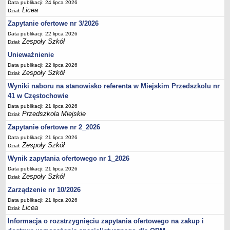
UDOSTĘPNIANIE INFORMACJI PUBLICZNEJ
Data publikacji: 24 lipca 2026
Licea
Dział:
OCHRONA DANYCH OSOBOWYCH
Zapytanie ofertowe nr 3/2026
Data publikacji: 22 lipca 2026
Zespoły Szkół
Dział:
Unieważnienie
Data publikacji: 22 lipca 2026
Zespoły Szkół
Dział:
Wyniki naboru na stanowisko referenta w Miejskim Przedszkolu nr
41 w Częstochowie
Data publikacji: 21 lipca 2026
Przedszkola Miejskie
Dział:
Zapytanie ofertowe nr 2_2026
Data publikacji: 21 lipca 2026
Zespoły Szkół
Dział:
Wynik zapytania ofertowego nr 1_2026
Data publikacji: 21 lipca 2026
Zespoły Szkół
Dział:
Zarządzenie nr 10/2026
Data publikacji: 21 lipca 2026
Licea
Dział:
Informacja o rozstrzygnięciu zapytania ofertowego na zakup i