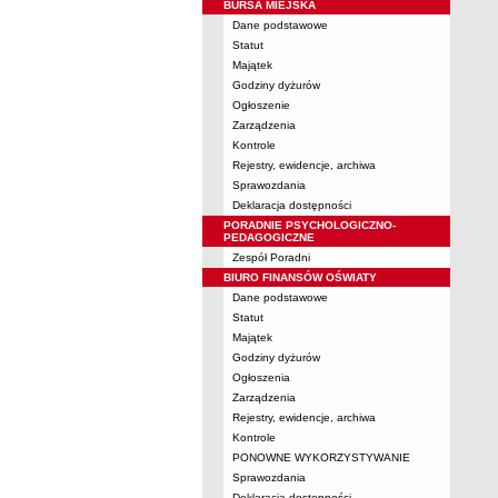
BURSA MIEJSKA
Dane podstawowe
Statut
Majątek
Godziny dyżurów
Ogłoszenie
Zarządzenia
Kontrole
Rejestry, ewidencje, archiwa
Sprawozdania
Deklaracja dostępności
PORADNIE PSYCHOLOGICZNO-
PEDAGOGICZNE
Zespół Poradni
BIURO FINANSÓW OŚWIATY
Dane podstawowe
Statut
Majątek
Godziny dyżurów
Ogłoszenia
Zarządzenia
Rejestry, ewidencje, archiwa
Kontrole
PONOWNE WYKORZYSTYWANIE
Sprawozdania
Deklaracja dostępności