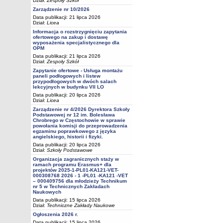
Dział:
Zespoły Szkół
Zarządzenie nr 10/2026
Data publikacji: 21 lipca 2026
Dział:
Licea
Informacja o rozstrzygnięciu zapytania
ofertowego na zakup i dostawę
wyposażenia specjalistycznego dla
OPM
Data publikacji: 21 lipca 2026
Dział:
Zespoły Szkół
Zapytanie ofertowe - Usługa montażu
paneli podłogowych i listew
przypodłogowych w dwóch salach
lekcyjnych w budynku VII LO
Data publikacji: 20 lipca 2026
Dział:
Licea
Zarządzenie nr 4/2026 Dyrektora Szkoły
Podstawowej nr 12 im. Bolesława
Chrobrego w Częstochowie w sprawie
powołania komisji do przeprowadzenia
egzaminu poprawkowego z języka
angielskiego, historii i fizyki.
Data publikacji: 20 lipca 2026
Dział:
Szkoły Podstawowe
Organizacja zagranicznych staży w
ramach programu Erasmus+ dla
projektów 2025-1-PL01-KA121-VET-
000308768 2026 - 1 -PL01 -KA121 -VET
– 000409756 dla młodzieży Technikum
nr 5 w Technicznych Zakładach
Naukowych
Data publikacji: 15 lipca 2026
Dział:
Techniczne Zakłady Naukowe
Ogłoszenia 2026 r.
Data publikacji: 15 lipca 2026