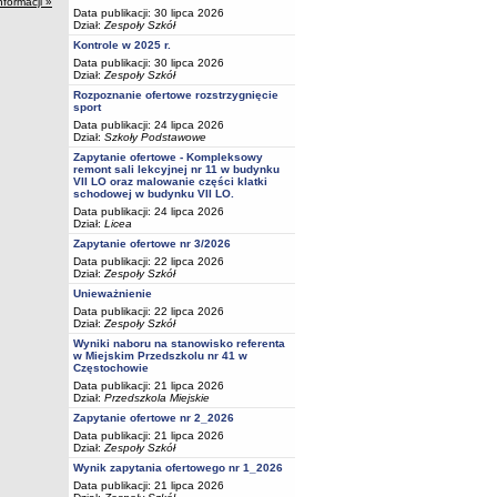
nformacji »
Data publikacji: 30 lipca 2026
Dział:
Zespoły Szkół
Kontrole w 2025 r.
Data publikacji: 30 lipca 2026
Dział:
Zespoły Szkół
Rozpoznanie ofertowe rozstrzygnięcie
sport
Data publikacji: 24 lipca 2026
Dział:
Szkoły Podstawowe
Zapytanie ofertowe - Kompleksowy
remont sali lekcyjnej nr 11 w budynku
VII LO oraz malowanie części klatki
schodowej w budynku VII LO.
Data publikacji: 24 lipca 2026
Dział:
Licea
Zapytanie ofertowe nr 3/2026
Data publikacji: 22 lipca 2026
Dział:
Zespoły Szkół
Unieważnienie
Data publikacji: 22 lipca 2026
Dział:
Zespoły Szkół
Wyniki naboru na stanowisko referenta
w Miejskim Przedszkolu nr 41 w
Częstochowie
Data publikacji: 21 lipca 2026
Dział:
Przedszkola Miejskie
Zapytanie ofertowe nr 2_2026
Data publikacji: 21 lipca 2026
Dział:
Zespoły Szkół
Wynik zapytania ofertowego nr 1_2026
Data publikacji: 21 lipca 2026