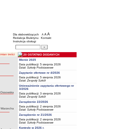
BIP - Oświata Częstochowa
Menu dodatkowe
A
powiększ czcionkę
A
standardowy rozmiar czcionki
Dla słabowidzących
A
pomniejsz czcionkę
Redakcja Biuletynu
Kontakt
Instrukcja obsługi
Wyszukiwarka artykułów
Szukaj
mian treści
20 OSTATNIO DODANYCH
Mienie 2025
Data publikacji: 5 sierpnia 2026
Dział:
Szkoły Podstawowe
Zapytanie ofertowe nr 4/2026
Data publikacji: 5 sierpnia 2026
Dział:
Zespoły Szkół
Unieważnienie zapytania ofertowego nr
3/2026
 Ossowska
Data publikacji: 3 sierpnia 2026
Dział:
Zespoły Szkół
Zarządzenie 22/2026
Data publikacji: 2 sierpnia 2026
 Warzecha
Dział:
Szkoły Podstawowe
Zarządzenie nr 21/2026
Data publikacji: 2 sierpnia 2026
Dział:
Szkoły Podstawowe
Kontrole w 2026 r.