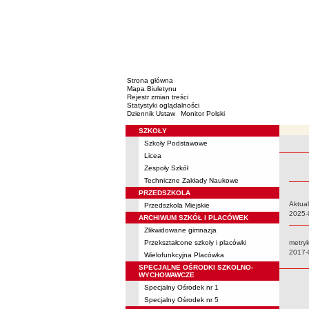
Strona główna
Mapa Biuletynu
Rejestr zmian treści
Statystyki oglądalności
Dziennik Ustaw
Monitor Polski
SZKOŁY
Menu
Szkoły Podstawowe
Rejestr 
Licea
Zespoły Szkół
Techniczne Zakłady Naukowe
PRZEDSZKOLA
Aktual
Przedszkola Miejskie
Data:
2025-
ARCHIWUM SZKÓŁ I PLACÓWEK
Zlikwidowane gimnazja
Przekształcone szkoły i placówki
metry
Data:
2017-
Wielofunkcyjna Placówka
SPECJALNE OŚRODKI SZKOLNO-
WYCHOWAWCZE
Specjalny Ośrodek nr 1
Specjalny Ośrodek nr 5