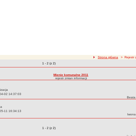
ścieżka nawigacji
Strona główna
> Rejestr z
Zmiany o pozycjach
1 - 2 (z 2)
zmian treści
Mienie komunalne 2011
rejestr zmian informacji
izacja
04-02 14:37:03
Autor:
Beata
ka
05-11 16:34:13
Autor:
Iwona
Zmiany o pozycjach
1 - 2 (z 2)