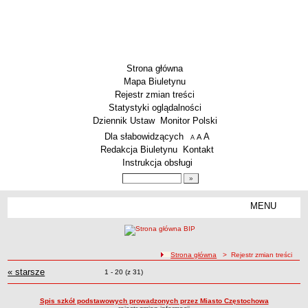
Strona główna
Mapa Biuletynu
Rejestr zmian treści
Statystyki oglądalności
Dziennik Ustaw
Monitor Polski
Menu dodatkowe
Dla słabowidzących
A
powiększ czcionkę
A
standardowy rozmiar czcionki
A
pomniejsz czcionkę
Redakcja Biuletynu
Kontakt
Instrukcja obsługi
Wyszukiwarka artykułów
Szukaj
MENU
Menu
SZKOŁY
Szkoły Podstawowe
ścieżka nawigacji
Strona główna
> Rejestr zmian treści
Licea
« starsze
zmiany
Rejestr zmian treści
Zmiany o pozycjach
1 - 20 (z 31)
Zespoły Szkół
Techniczne Zakłady Naukowe
Spis szkół podstawowych prowadzonych przez Miasto Częstochowa
PRZEDSZKOLA