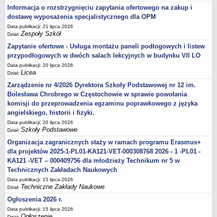
Informacja o rozstrzygnięciu zapytania ofertowego na zakup i
dostawę wyposażenia specjalistycznego dla OPM
Data publikacji: 21 lipca 2026
Zespoły Szkół
Dział:
Zapytanie ofertowe - Usługa montażu paneli podłogowych i listew
przypodłogowych w dwóch salach lekcyjnych w budynku VII LO
Data publikacji: 20 lipca 2026
Licea
Dział:
Zarządzenie nr 4/2026 Dyrektora Szkoły Podstawowej nr 12 im.
Bolesława Chrobrego w Częstochowie w sprawie powołania
komisji do przeprowadzenia egzaminu poprawkowego z języka
angielskiego, historii i fizyki.
Data publikacji: 20 lipca 2026
Szkoły Podstawowe
Dział:
Organizacja zagranicznych staży w ramach programu Erasmus+
dla projektów 2025-1-PL01-KA121-VET-000308768 2026 - 1 -PL01 -
KA121 -VET – 000409756 dla młodzieży Technikum nr 5 w
Technicznych Zakładach Naukowych
Data publikacji: 15 lipca 2026
Techniczne Zakłady Naukowe
Dział:
Ogłoszenia 2026 r.
Data publikacji: 15 lipca 2026
Ogłoszenie
Dział: