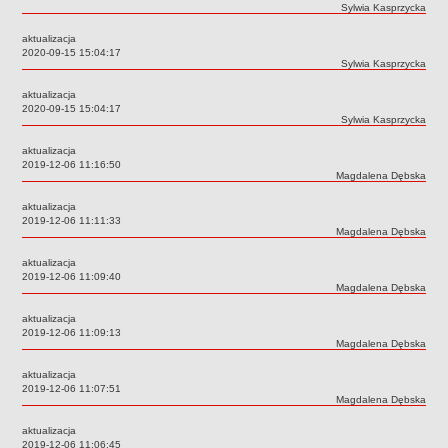
Autor:
Sylwia Kasprzycka
Deklaracja dostępności
aktualizacja
PORADNIE PSYCHOLOGICZNO-PEDAGOGICZNE
Data:
2020-09-15 15:04:17
Zespół Poradni
Autor:
Sylwia Kasprzycka
BIURO FINANSÓW OŚWIATY
aktualizacja
Dane podstawowe
Data:
2020-09-15 15:04:17
Autor:
Sylwia Kasprzycka
Statut
aktualizacja
Majątek
Data:
2019-12-06 11:16:50
Autor:
Magdalena Dębska
Godziny dyżurów
aktualizacja
Ogłoszenia
Data:
2019-12-06 11:11:33
Autor:
Magdalena Dębska
Zarządzenia
Rejestry, ewidencje, archiwa
aktualizacja
Data:
2019-12-06 11:09:40
Kontrole
Autor:
Magdalena Dębska
PONOWNE WYKORZYSTYWANIE
aktualizacja
Data:
2019-12-06 11:09:13
Sprawozdania
Autor:
Magdalena Dębska
Deklaracja dostępności
aktualizacja
DEKLARACJA DOSTĘPNOŚCI
Data:
2019-12-06 11:07:51
Autor:
Magdalena Dębska
OŚWIADCZENIA MAJĄTKOWE
PONOWNE WYKORZYSTYWANIE
aktualizacja
Data:
2019-12-06 11:06:45