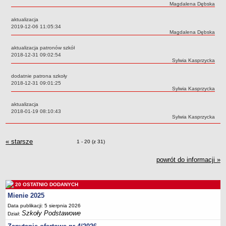
UDOSTĘPNIANIE INFORMACJI PUBLICZNEJ
Autor:
Magdalena Dębska
OCHRONA DANYCH OSOBOWYCH
aktualizacja
Data:
2019-12-06 11:05:34
Autor:
Magdalena Dębska
aktualizacja patronów szkół
Data:
2018-12-31 09:02:54
Autor:
Sylwia Kasprzycka
dodatnie patrona szkoły
Data:
2018-12-31 09:01:25
Autor:
Sylwia Kasprzycka
aktualizacja
Data:
2018-01-19 08:10:43
Autor:
Sylwia Kasprzycka
« starsze
zmiany
Zmiany o pozycjach
1 - 20 (z 31)
powrót do informacji »
20 OSTATNIO DODANYCH
Mienie 2025
Data publikacji: 5 sierpnia 2026
Szkoły Podstawowe
Dział: