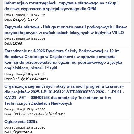
Informacja o rozstrzygnięciu zapytania ofertowego na zakup i
dostawę wyposażenia specjalistycznego dla OPM
Data publikacji: 21 lipca 2026
Zespoły Szkół
Dział:
Zapytanie ofertowe - Usługa montażu paneli podłogowych i listew
przypodłogowych w dwóch salach lekcyjnych w budynku VII LO
Data publikacji: 20 lipca 2026
Licea
Dział:
Zarządzenie nr 4/2026 Dyrektora Szkoły Podstawowej nr 12 im.
Bolesława Chrobrego w Częstochowie w sprawie powołania
komisji do przeprowadzenia egzaminu poprawkowego z języka
angielskiego, historii i fizyki.
Data publikacji: 20 lipca 2026
Szkoły Podstawowe
Dział:
Organizacja zagranicznych staży w ramach programu Erasmus+
dla projektów 2025-1-PL01-KA121-VET-000308768 2026 - 1 -PL01 -
KA121 -VET – 000409756 dla młodzieży Technikum nr 5 w
Technicznych Zakładach Naukowych
Data publikacji: 15 lipca 2026
Techniczne Zakłady Naukowe
Dział:
Ogłoszenia 2026 r.
Data publikacji: 15 lipca 2026
Ogłoszenie
Dział: