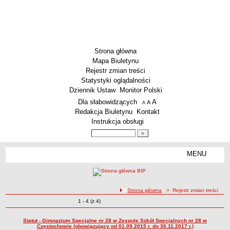
Strona główna
Mapa Biuletynu
Rejestr zmian treści
Statystyki oglądalności
Dziennik Ustaw
Monitor Polski
Menu dodatkowe
Dla słabowidzących
A
powiększ czcionkę
A
standardowy rozmiar czcionki
A
pomniejsz czcionkę
Redakcja Biuletynu
Kontakt
Instrukcja obsługi
Wyszukiwarka artykułów
Szukaj
MENU
Menu
SZKOŁY
Szkoły Podstawowe
ścieżka nawigacji
Strona główna
> Rejestr zmian treści
Licea
Zmiany o pozycjach
1 - 4 (z 4)
Rejestr zmian treści
Zespoły Szkół
Techniczne Zakłady Naukowe
Statut - Gimnazjum Specjalne nr 28 w Zespole Szkół Specjalnych nr 28 w
Częstochowie (obowiązujący od 01.09.2015 r. do 30.11.2017 r.)
PRZEDSZKOLA