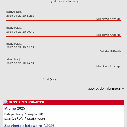
rejestr zmian informacji
Przedszkola Miejskie
modyfikacja
ARCHIWUM SZKÓŁ I PLACÓWEK
Data:
2018-04-22 10:51:18
Zlikwidowane gimnazja
Autor:
Mirosława Anzorge
Przekształcone szkoły i placówki
modyfikacja
Data:
2018-04-22 10:50:40
Wielofunkcyjna Placówka
Autor:
Mirosława Anzorge
SPECJALNE OŚRODKI SZKOLNO-WYCHOWAWCZE
modyfikacja
Specjalny Ośrodek nr 1
Data:
2017-05-28 20:52:53
Autor:
Renata Barczak
Specjalny Ośrodek nr 5
aktualizacja
BURSA MIEJSKA
Data:
2017-05-26 18:19:02
Dane podstawowe
Autor:
Mirosława Anzorge
Statut
Zmiany o pozycjach
1 - 4 (z 4)
Majątek
Godziny dyżurów
powrót do informacji »
Ogłoszenie
Zarządzenia
20 OSTATNIO DODANYCH
Mienie 2025
Kontrole
Data publikacji: 5 sierpnia 2026
Rejestry, ewidencje, archiwa
Szkoły Podstawowe
Dział:
Sprawozdania
Zapytanie ofertowe nr 4/2026