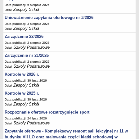
Data publikacji: 5 sierpnia 2026
Deklaracja dostępności
Zespoły Szkół
Dział:
PORADNIE PSYCHOLOGICZNO-PEDAGOGICZNE
Unieważnienie zapytania ofertowego nr 3/2026
Zespół Poradni
Data publikacji: 3 sierpnia 2026
BIURO FINANSÓW OŚWIATY
Zespoły Szkół
Dział:
Dane podstawowe
Zarządzenie 22/2026
Statut
Data publikacji: 2 sierpnia 2026
Szkoły Podstawowe
Dział:
Majątek
Zarządzenie nr 21/2026
Godziny dyżurów
Data publikacji: 2 sierpnia 2026
Ogłoszenia
Szkoły Podstawowe
Dział:
Zarządzenia
Kontrole w 2026 r.
Data publikacji: 30 lipca 2026
Rejestry, ewidencje, archiwa
Zespoły Szkół
Dział:
Kontrole
Kontrole w 2025 r.
PONOWNE WYKORZYSTYWANIE
Data publikacji: 30 lipca 2026
Zespoły Szkół
Dział:
Sprawozdania
Rozpoznanie ofertowe rozstrzygnięcie sport
Deklaracja dostępności
Data publikacji: 24 lipca 2026
DEKLARACJA DOSTĘPNOŚCI
Szkoły Podstawowe
Dział:
OŚWIADCZENIA MAJĄTKOWE
Zapytanie ofertowe - Kompleksowy remont sali lekcyjnej nr 11 w
PONOWNE WYKORZYSTYWANIE
budynku VII LO oraz malowanie części klatki schodowej w