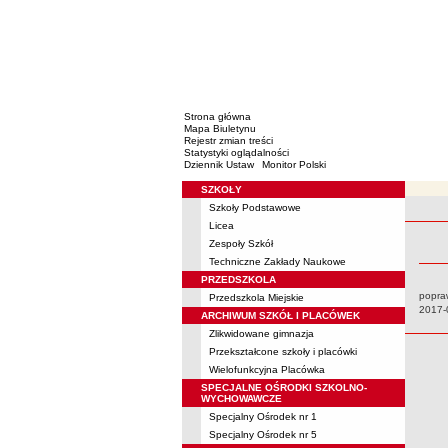
Strona główna
Mapa Biuletynu
Rejestr zmian treści
Statystyki oglądalności
Dziennik Ustaw
Monitor Polski
SZKOŁY
Menu
Szkoły Podstawowe
Rejestr 
Licea
Zespoły Szkół
Techniczne Zakłady Naukowe
PRZEDSZKOLA
popra
Przedszkola Miejskie
Data:
2017-
ARCHIWUM SZKÓŁ I PLACÓWEK
Zlikwidowane gimnazja
Przekształcone szkoły i placówki
Wielofunkcyjna Placówka
SPECJALNE OŚRODKI SZKOLNO-
WYCHOWAWCZE
Specjalny Ośrodek nr 1
Specjalny Ośrodek nr 5