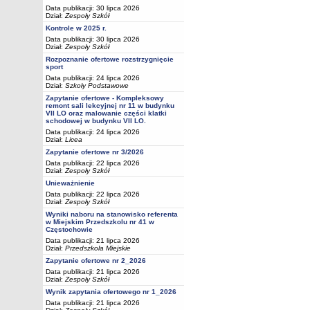
Data publikacji: 30 lipca 2026
Dział:
Zespoły Szkół
Kontrole w 2025 r.
Data publikacji: 30 lipca 2026
Dział:
Zespoły Szkół
Rozpoznanie ofertowe rozstrzygnięcie
sport
Data publikacji: 24 lipca 2026
Dział:
Szkoły Podstawowe
Zapytanie ofertowe - Kompleksowy
remont sali lekcyjnej nr 11 w budynku
VII LO oraz malowanie części klatki
schodowej w budynku VII LO.
Data publikacji: 24 lipca 2026
Dział:
Licea
Zapytanie ofertowe nr 3/2026
Data publikacji: 22 lipca 2026
Dział:
Zespoły Szkół
Unieważnienie
Data publikacji: 22 lipca 2026
Dział:
Zespoły Szkół
Wyniki naboru na stanowisko referenta
w Miejskim Przedszkolu nr 41 w
Częstochowie
Data publikacji: 21 lipca 2026
Dział:
Przedszkola Miejskie
Zapytanie ofertowe nr 2_2026
Data publikacji: 21 lipca 2026
Dział:
Zespoły Szkół
Wynik zapytania ofertowego nr 1_2026
Data publikacji: 21 lipca 2026