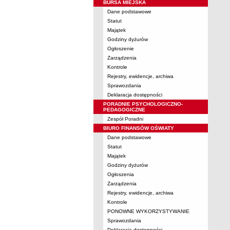
BURSA MIEJSKA
Dane podstawowe
Statut
Majątek
Godziny dyżurów
Ogłoszenie
Zarządzenia
Kontrole
Rejestry, ewidencje, archiwa
Sprawozdania
Deklaracja dostępności
PORADNIE PSYCHOLOGICZNO-
PEDAGOGICZNE
Zespół Poradni
BIURO FINANSÓW OŚWIATY
Dane podstawowe
Statut
Majątek
Godziny dyżurów
Ogłoszenia
Zarządzenia
Rejestry, ewidencje, archiwa
Kontrole
PONOWNE WYKORZYSTYWANIE
Sprawozdania
Deklaracja dostępności