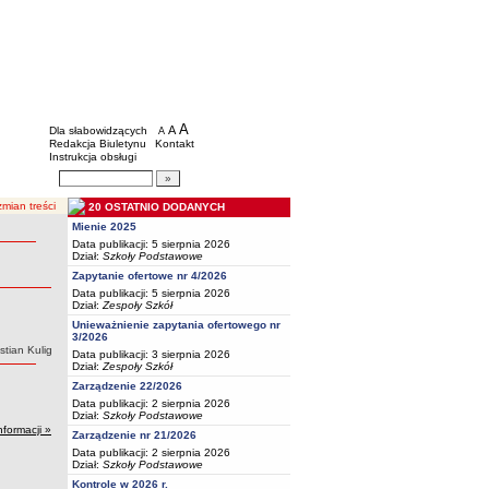
BIP - Oświata Częstochowa
Menu dodatkowe
A
powiększ czcionkę
A
standardowy rozmiar czcionki
Dla słabowidzących
A
pomniejsz czcionkę
Redakcja Biuletynu
Kontakt
Instrukcja obsługi
Wyszukiwarka artykułów
Szukaj
mian treści
20 OSTATNIO DODANYCH
Mienie 2025
Data publikacji: 5 sierpnia 2026
Dział:
Szkoły Podstawowe
Zapytanie ofertowe nr 4/2026
Data publikacji: 5 sierpnia 2026
Dział:
Zespoły Szkół
Unieważnienie zapytania ofertowego nr
3/2026
:
tian Kulig
Data publikacji: 3 sierpnia 2026
Dział:
Zespoły Szkół
Zarządzenie 22/2026
Data publikacji: 2 sierpnia 2026
Dział:
Szkoły Podstawowe
nformacji »
Zarządzenie nr 21/2026
Data publikacji: 2 sierpnia 2026
Dział:
Szkoły Podstawowe
Kontrole w 2026 r.