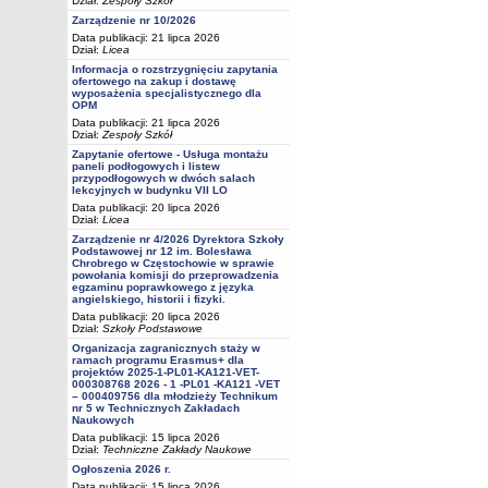
Dział:
Zespoły Szkół
Zarządzenie nr 10/2026
Data publikacji: 21 lipca 2026
Dział:
Licea
Informacja o rozstrzygnięciu zapytania
ofertowego na zakup i dostawę
wyposażenia specjalistycznego dla
OPM
Data publikacji: 21 lipca 2026
Dział:
Zespoły Szkół
Zapytanie ofertowe - Usługa montażu
paneli podłogowych i listew
przypodłogowych w dwóch salach
lekcyjnych w budynku VII LO
Data publikacji: 20 lipca 2026
Dział:
Licea
Zarządzenie nr 4/2026 Dyrektora Szkoły
Podstawowej nr 12 im. Bolesława
Chrobrego w Częstochowie w sprawie
powołania komisji do przeprowadzenia
egzaminu poprawkowego z języka
angielskiego, historii i fizyki.
Data publikacji: 20 lipca 2026
Dział:
Szkoły Podstawowe
Organizacja zagranicznych staży w
ramach programu Erasmus+ dla
projektów 2025-1-PL01-KA121-VET-
000308768 2026 - 1 -PL01 -KA121 -VET
– 000409756 dla młodzieży Technikum
nr 5 w Technicznych Zakładach
Naukowych
Data publikacji: 15 lipca 2026
Dział:
Techniczne Zakłady Naukowe
Ogłoszenia 2026 r.
Data publikacji: 15 lipca 2026