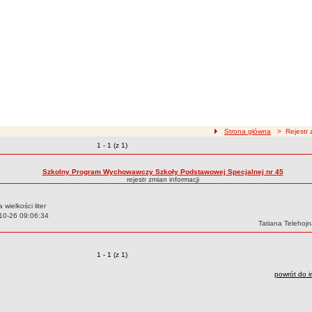
ścieżka nawigacji
Strona główna
> Rejestr z
Zmiany o pozycjach
1 - 1 (z 1)
zmian treści
Szkolny Program Wychowawczy Szkoły Podstawowej Specjalnej nr 45
rejestr zmian informacji
 wielkości liter
10-26 09:06:34
Autor:
Tatiana Telehoj
Zmiany o pozycjach
1 - 1 (z 1)
powrót do i