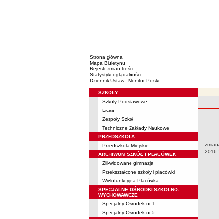
Strona główna
Mapa Biuletynu
Rejestr zmian treści
Statystyki oglądalności
Dziennik Ustaw
Monitor Polski
SZKOŁY
Menu
Szkoły Podstawowe
Rejestr 
Licea
Zespoły Szkół
Techniczne Zakłady Naukowe
PRZEDSZKOLA
zmiana
Przedszkola Miejskie
Data:
2016-
ARCHIWUM SZKÓŁ I PLACÓWEK
Zlikwidowane gimnazja
Przekształcone szkoły i placówki
Wielofunkcyjna Placówka
SPECJALNE OŚRODKI SZKOLNO-
WYCHOWAWCZE
Specjalny Ośrodek nr 1
Specjalny Ośrodek nr 5