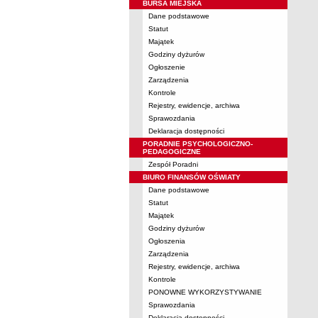
BURSA MIEJSKA
Dane podstawowe
Statut
Majątek
Godziny dyżurów
Ogłoszenie
Zarządzenia
Kontrole
Rejestry, ewidencje, archiwa
Sprawozdania
Deklaracja dostępności
PORADNIE PSYCHOLOGICZNO-
PEDAGOGICZNE
Zespół Poradni
BIURO FINANSÓW OŚWIATY
Dane podstawowe
Statut
Majątek
Godziny dyżurów
Ogłoszenia
Zarządzenia
Rejestry, ewidencje, archiwa
Kontrole
PONOWNE WYKORZYSTYWANIE
Sprawozdania
Deklaracja dostępności