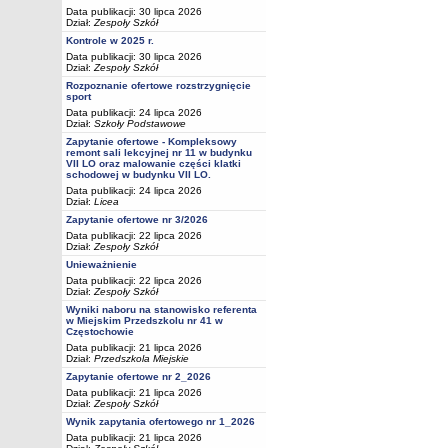
Data publikacji: 30 lipca 2026
Dział:
Zespoły Szkół
Kontrole w 2025 r.
Data publikacji: 30 lipca 2026
Dział:
Zespoły Szkół
Rozpoznanie ofertowe rozstrzygnięcie
sport
Data publikacji: 24 lipca 2026
Dział:
Szkoły Podstawowe
Zapytanie ofertowe - Kompleksowy
remont sali lekcyjnej nr 11 w budynku
VII LO oraz malowanie części klatki
schodowej w budynku VII LO.
Data publikacji: 24 lipca 2026
Dział:
Licea
Zapytanie ofertowe nr 3/2026
Data publikacji: 22 lipca 2026
Dział:
Zespoły Szkół
Unieważnienie
Data publikacji: 22 lipca 2026
Dział:
Zespoły Szkół
Wyniki naboru na stanowisko referenta
w Miejskim Przedszkolu nr 41 w
Częstochowie
Data publikacji: 21 lipca 2026
Dział:
Przedszkola Miejskie
Zapytanie ofertowe nr 2_2026
Data publikacji: 21 lipca 2026
Dział:
Zespoły Szkół
Wynik zapytania ofertowego nr 1_2026
Data publikacji: 21 lipca 2026