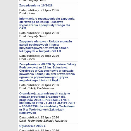
Dział:
Zespoły Szkół
Zarządzenie nr 10/2026
Data publikacji: 21 lipca 2026
Dział:
Licea
Informacja o rozstrzygnięciu zapytania
ofertowego na zakup i dostawę
wyposażenia specjalistycznego dla
OPM
Data publikacji: 21 lipca 2026
Dział:
Zespoły Szkół
Zapytanie ofertowe - Usługa montażu
paneli podłogowych i listew
przypodłogowych w dwóch salach
lekcyjnych w budynku VII LO
Data publikacji: 20 lipca 2026
Dział:
Licea
Zarządzenie nr 4/2026 Dyrektora Szkoły
Podstawowej nr 12 im. Bolesława
Chrobrego w Częstochowie w sprawie
powołania komisji do przeprowadzenia
egzaminu poprawkowego z języka
angielskiego, historii i fizyki.
Data publikacji: 20 lipca 2026
Dział:
Szkoły Podstawowe
Organizacja zagranicznych staży w
ramach programu Erasmus+ dla
projektów 2025-1-PL01-KA121-VET-
000308768 2026 - 1 -PL01 -KA121 -VET
– 000409756 dla młodzieży Technikum
nr 5 w Technicznych Zakładach
Naukowych
Data publikacji: 15 lipca 2026
Dział:
Techniczne Zakłady Naukowe
Ogłoszenia 2026 r.
Data publikacji: 15 lipca 2026