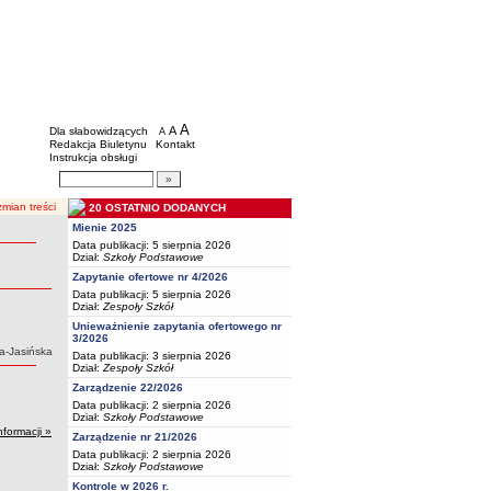
BIP - Oświata Częstochowa
Menu dodatkowe
A
powiększ czcionkę
A
standardowy rozmiar czcionki
Dla słabowidzących
A
pomniejsz czcionkę
Redakcja Biuletynu
Kontakt
Instrukcja obsługi
Wyszukiwarka artykułów
Szukaj
mian treści
20 OSTATNIO DODANYCH
Mienie 2025
Data publikacji: 5 sierpnia 2026
Dział:
Szkoły Podstawowe
Zapytanie ofertowe nr 4/2026
Data publikacji: 5 sierpnia 2026
Dział:
Zespoły Szkół
Unieważnienie zapytania ofertowego nr
3/2026
na-Jasińska
Data publikacji: 3 sierpnia 2026
Dział:
Zespoły Szkół
Zarządzenie 22/2026
Data publikacji: 2 sierpnia 2026
Dział:
Szkoły Podstawowe
nformacji »
Zarządzenie nr 21/2026
Data publikacji: 2 sierpnia 2026
Dział:
Szkoły Podstawowe
Kontrole w 2026 r.