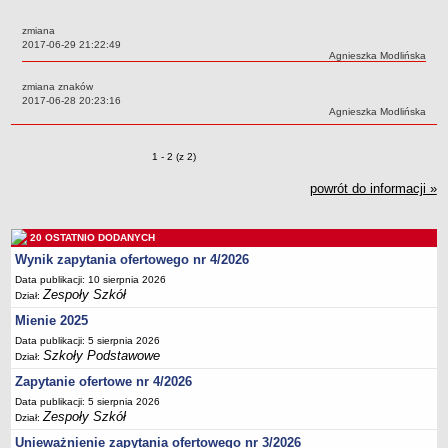
Przedszkola Miejskie
zmiana
ARCHIWUM SZKÓŁ I PLACÓWEK
Data:
2017-06-29 21:22:49
Autor:
Agnieszka Modlińska
Zlikwidowane gimnazja
zmiana znaków
Przekształcone szkoły i placówki
Data:
2017-06-28 20:23:16
Autor:
Agnieszka Modlińska
Wielofunkcyjna Placówka
SPECJALNE OŚRODKI SZKOLNO-WYCHOWAWCZE
Zmiany o pozycjach
1 - 2 (z 2)
Specjalny Ośrodek nr 1
Specjalny Ośrodek nr 5
powrót do informacji »
BURSA MIEJSKA
Dane podstawowe
20 OSTATNIO DODANYCH
Statut
Wynik zapytania ofertowego nr 4/2026
Data publikacji: 10 sierpnia 2026
Majątek
Zespoły Szkół
Dział:
Godziny dyżurów
Mienie 2025
Ogłoszenie
Data publikacji: 5 sierpnia 2026
Szkoły Podstawowe
Dział:
Zarządzenia
Zapytanie ofertowe nr 4/2026
Kontrole
Data publikacji: 5 sierpnia 2026
Rejestry, ewidencje, archiwa
Zespoły Szkół
Dział:
Sprawozdania
Unieważnienie zapytania ofertowego nr 3/2026