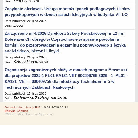
Zespoły Szkół
Dział:
Zapytanie ofertowe - Usługa montażu paneli podłogowych i listew
przypodłogowych w dwóch salach lekcyjnych w budynku VII LO
Data publikacji: 20 lipca 2026
Licea
Dział:
Zarządzenie nr 4/2026 Dyrektora Szkoły Podstawowej nr 12 im.
Bolesława Chrobrego w Częstochowie w sprawie powołania
komisji do przeprowadzenia egzaminu poprawkowego z języka
angielskiego, historii i fizyki.
Data publikacji: 20 lipca 2026
Szkoły Podstawowe
Dział:
Organizacja zagranicznych staży w ramach programu Erasmus+
dla projektów 2025-1-PL01-KA121-VET-000308768 2026 - 1 -PL01 -
KA121 -VET – 000409756 dla młodzieży Technikum nr 5 w
Technicznych Zakładach Naukowych
Data publikacji: 15 lipca 2026
Techniczne Zakłady Naukowe
Dział:
Ostatnia aktualizacja BIP:
10.08.2026 09:38
Polityka Cookies
CMS i hosting: Logonet Sp. z o.o.