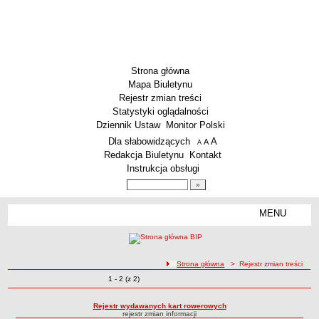
Strona główna
Mapa Biuletynu
Rejestr zmian treści
Statystyki oglądalności
Dziennik Ustaw
Monitor Polski
Menu dodatkowe
Dla słabowidzących
A
powiększ czcionkę
A
standardowy rozmiar czcionki
A
pomniejsz czcionkę
Redakcja Biuletynu
Kontakt
Instrukcja obsługi
Wyszukiwarka artykułów
Szukaj
MENU
Menu
SZKOŁY
Szkoły Podstawowe
ścieżka nawigacji
Strona główna
> Rejestr zmian treści
Licea
Zmiany o pozycjach
1 - 2 (z 2)
Rejestr zmian treści
Zespoły Szkół
Techniczne Zakłady Naukowe
Rejestr wydawanych kart rowerowych
rejestr zmian informacji
PRZEDSZKOLA