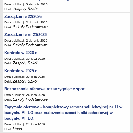
Data publikacji: 3 sierpnia 2026
Deklaracja dostępności
Zespoły Szkół
Dział:
PORADNIE PSYCHOLOGICZNO-PEDAGOGICZNE
Zarządzenie 22/2026
Zespół Poradni
Data publikacji: 2 sierpnia 2026
BIURO FINANSÓW OŚWIATY
Szkoły Podstawowe
Dział:
Dane podstawowe
Zarządzenie nr 21/2026
Statut
Data publikacji: 2 sierpnia 2026
Szkoły Podstawowe
Dział:
Majątek
Kontrole w 2026 r.
Godziny dyżurów
Data publikacji: 30 lipca 2026
Ogłoszenia
Zespoły Szkół
Dział:
Zarządzenia
Kontrole w 2025 r.
Data publikacji: 30 lipca 2026
Rejestry, ewidencje, archiwa
Zespoły Szkół
Dział:
Kontrole
Rozpoznanie ofertowe rozstrzygnięcie sport
PONOWNE WYKORZYSTYWANIE
Data publikacji: 24 lipca 2026
Szkoły Podstawowe
Dział:
Sprawozdania
Zapytanie ofertowe - Kompleksowy remont sali lekcyjnej nr 11 w
Deklaracja dostępności
budynku VII LO oraz malowanie części klatki schodowej w
DEKLARACJA DOSTĘPNOŚCI
budynku VII LO.
OŚWIADCZENIA MAJĄTKOWE
Data publikacji: 24 lipca 2026
PONOWNE WYKORZYSTYWANIE
Licea
Dział: