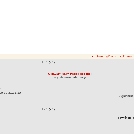
ścieżka nawigacji
Strona główna
> Rejestr z
Zmiany o pozycjach
1 - 1 (z 1)
zmian treści
Uchwały Rady Pedagogicznej
rejestr zmian informacji
a
06-29 21:21:15
Autor:
Agnieszka
Zmiany o pozycjach
1 - 1 (z 1)
powrót do i