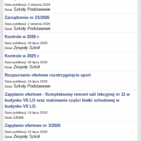
Data publikacji: 2 sierpnia 2026
Deklaracja dostępności
Szkoły Podstawowe
Dział:
PORADNIE PSYCHOLOGICZNO-PEDAGOGICZNE
Zarządzenie nr 21/2026
Zespół Poradni
Data publikacji: 2 sierpnia 2026
BIURO FINANSÓW OŚWIATY
Szkoły Podstawowe
Dział:
Dane podstawowe
Kontrole w 2026 r.
Statut
Data publikacji: 30 lipca 2026
Zespoły Szkół
Dział:
Majątek
Kontrole w 2025 r.
Godziny dyżurów
Data publikacji: 30 lipca 2026
Ogłoszenia
Zespoły Szkół
Dział:
Zarządzenia
Rozpoznanie ofertowe rozstrzygnięcie sport
Data publikacji: 24 lipca 2026
Rejestry, ewidencje, archiwa
Szkoły Podstawowe
Dział:
Kontrole
Zapytanie ofertowe - Kompleksowy remont sali lekcyjnej nr 11 w
PONOWNE WYKORZYSTYWANIE
budynku VII LO oraz malowanie części klatki schodowej w
budynku VII LO.
Sprawozdania
Data publikacji: 24 lipca 2026
Deklaracja dostępności
Licea
Dział:
DEKLARACJA DOSTĘPNOŚCI
Zapytanie ofertowe nr 3/2026
OŚWIADCZENIA MAJĄTKOWE
Data publikacji: 22 lipca 2026
PONOWNE WYKORZYSTYWANIE
Zespoły Szkół
Dział: