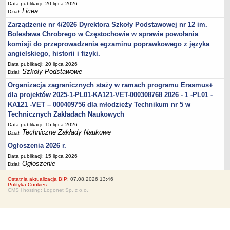
Data publikacji: 20 lipca 2026
Licea
Dział:
Zarządzenie nr 4/2026 Dyrektora Szkoły Podstawowej nr 12 im.
Bolesława Chrobrego w Częstochowie w sprawie powołania
komisji do przeprowadzenia egzaminu poprawkowego z języka
angielskiego, historii i fizyki.
Data publikacji: 20 lipca 2026
Szkoły Podstawowe
Dział:
Organizacja zagranicznych staży w ramach programu Erasmus+
dla projektów 2025-1-PL01-KA121-VET-000308768 2026 - 1 -PL01 -
KA121 -VET – 000409756 dla młodzieży Technikum nr 5 w
Technicznych Zakładach Naukowych
Data publikacji: 15 lipca 2026
Techniczne Zakłady Naukowe
Dział:
Ogłoszenia 2026 r.
Data publikacji: 15 lipca 2026
Ogłoszenie
Dział:
Ostatnia aktualizacja BIP:
07.08.2026 13:46
Polityka Cookies
CMS i hosting: Logonet Sp. z o.o.