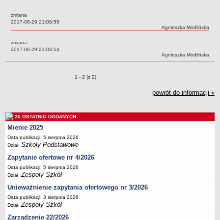
Przedszkola Miejskie
zmiana
ARCHIWUM SZKÓŁ I PLACÓWEK
Data:
2017-06-29 21:08:55
Autor:
Agnieszka Modlińska
Zlikwidowane gimnazja
zmiana
Przekształcone szkoły i placówki
Data:
2017-06-29 21:03:54
Autor:
Agnieszka Modlińska
Wielofunkcyjna Placówka
SPECJALNE OŚRODKI SZKOLNO-WYCHOWAWCZE
Zmiany o pozycjach
1 - 2 (z 2)
Specjalny Ośrodek nr 1
Specjalny Ośrodek nr 5
powrót do informacji »
BURSA MIEJSKA
Dane podstawowe
20 OSTATNIO DODANYCH
Statut
Mienie 2025
Data publikacji: 5 sierpnia 2026
Majątek
Szkoły Podstawowe
Dział:
Godziny dyżurów
Zapytanie ofertowe nr 4/2026
Ogłoszenie
Data publikacji: 5 sierpnia 2026
Zespoły Szkół
Dział:
Zarządzenia
Unieważnienie zapytania ofertowego nr 3/2026
Kontrole
Data publikacji: 3 sierpnia 2026
Rejestry, ewidencje, archiwa
Zespoły Szkół
Dział:
Sprawozdania
Zarządzenie 22/2026