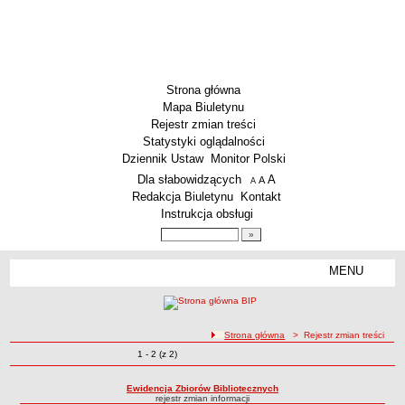
Strona główna
Mapa Biuletynu
Rejestr zmian treści
Statystyki oglądalności
Dziennik Ustaw
Monitor Polski
Menu dodatkowe
Dla słabowidzących
A
powiększ czcionkę
A
standardowy rozmiar czcionki
A
pomniejsz czcionkę
Redakcja Biuletynu
Kontakt
Instrukcja obsługi
Wyszukiwarka artykułów
Szukaj
MENU
Menu
SZKOŁY
Szkoły Podstawowe
ścieżka nawigacji
Strona główna
> Rejestr zmian treści
Licea
Zmiany o pozycjach
1 - 2 (z 2)
Rejestr zmian treści
Zespoły Szkół
Techniczne Zakłady Naukowe
Ewidencja Zbiorów Bibliotecznych
rejestr zmian informacji
PRZEDSZKOLA