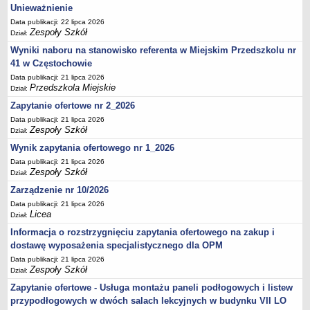
UDOSTĘPNIANIE INFORMACJI PUBLICZNEJ
Unieważnienie
OCHRONA DANYCH OSOBOWYCH
Data publikacji: 22 lipca 2026
Zespoły Szkół
Dział:
Wyniki naboru na stanowisko referenta w Miejskim Przedszkolu nr
41 w Częstochowie
Data publikacji: 21 lipca 2026
Przedszkola Miejskie
Dział:
Zapytanie ofertowe nr 2_2026
Data publikacji: 21 lipca 2026
Zespoły Szkół
Dział:
Wynik zapytania ofertowego nr 1_2026
Data publikacji: 21 lipca 2026
Zespoły Szkół
Dział:
Zarządzenie nr 10/2026
Data publikacji: 21 lipca 2026
Licea
Dział:
Informacja o rozstrzygnięciu zapytania ofertowego na zakup i
dostawę wyposażenia specjalistycznego dla OPM
Data publikacji: 21 lipca 2026
Zespoły Szkół
Dział:
Zapytanie ofertowe - Usługa montażu paneli podłogowych i listew
przypodłogowych w dwóch salach lekcyjnych w budynku VII LO