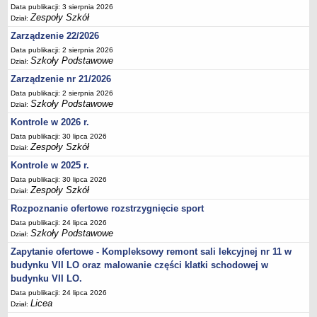
Data publikacji: 3 sierpnia 2026
Deklaracja dostępności
Zespoły Szkół
Dział:
PORADNIE PSYCHOLOGICZNO-PEDAGOGICZNE
Zarządzenie 22/2026
Zespół Poradni
Data publikacji: 2 sierpnia 2026
BIURO FINANSÓW OŚWIATY
Szkoły Podstawowe
Dział:
Dane podstawowe
Zarządzenie nr 21/2026
Statut
Data publikacji: 2 sierpnia 2026
Szkoły Podstawowe
Dział:
Majątek
Kontrole w 2026 r.
Godziny dyżurów
Data publikacji: 30 lipca 2026
Zespoły Szkół
Ogłoszenia
Dział:
Kontrole w 2025 r.
Zarządzenia
Data publikacji: 30 lipca 2026
Rejestry, ewidencje, archiwa
Zespoły Szkół
Dział:
Kontrole
Rozpoznanie ofertowe rozstrzygnięcie sport
PONOWNE WYKORZYSTYWANIE
Data publikacji: 24 lipca 2026
Szkoły Podstawowe
Dział:
Sprawozdania
Zapytanie ofertowe - Kompleksowy remont sali lekcyjnej nr 11 w
Deklaracja dostępności
budynku VII LO oraz malowanie części klatki schodowej w
DEKLARACJA DOSTĘPNOŚCI
budynku VII LO.
OŚWIADCZENIA MAJĄTKOWE
Data publikacji: 24 lipca 2026
Licea
Dział:
PONOWNE WYKORZYSTYWANIE