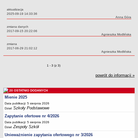
Przedszkola Miejskie
aktualizacja
ARCHIWUM SZKÓŁ I PLACÓWEK
Data:
2025-09-19 14:33:36
Autor:
Anna Góra
Zlikwidowane gimnazja
zmiana danych
Przekształcone szkoły i placówki
Data:
2017-09-15 20:22:06
Autor:
Agnieszka Modlińska
Wielofunkcyjna Placówka
SPECJALNE OŚRODKI SZKOLNO-WYCHOWAWCZE
zmiana
Data:
2017-06-29 21:02:12
Specjalny Ośrodek nr 1
Autor:
Agnieszka Modlińska
Specjalny Ośrodek nr 5
BURSA MIEJSKA
Zmiany o pozycjach
1 - 3 (z 3)
Dane podstawowe
powrót do informacji »
Statut
Majątek
20 OSTATNIO DODANYCH
Godziny dyżurów
Mienie 2025
Ogłoszenie
Data publikacji: 5 sierpnia 2026
Szkoły Podstawowe
Dział:
Zarządzenia
Zapytanie ofertowe nr 4/2026
Kontrole
Data publikacji: 5 sierpnia 2026
Zespoły Szkół
Rejestry, ewidencje, archiwa
Dział:
Unieważnienie zapytania ofertowego nr 3/2026
Sprawozdania