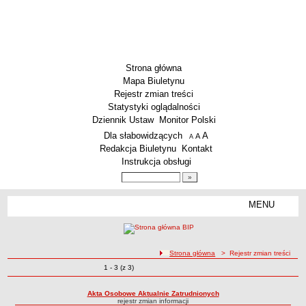
Strona główna
Mapa Biuletynu
Rejestr zmian treści
Statystyki oglądalności
Dziennik Ustaw
Monitor Polski
Menu dodatkowe
Dla słabowidzących
A
powiększ czcionkę
A
standardowy rozmiar czcionki
A
pomniejsz czcionkę
Redakcja Biuletynu
Kontakt
Instrukcja obsługi
Wyszukiwarka artykułów
Szukaj
MENU
Menu
SZKOŁY
Szkoły Podstawowe
ścieżka nawigacji
Strona główna
> Rejestr zmian treści
Licea
Zmiany o pozycjach
1 - 3 (z 3)
Rejestr zmian treści
Zespoły Szkół
Techniczne Zakłady Naukowe
Akta Osobowe Aktualnie Zatrudnionych
rejestr zmian informacji
PRZEDSZKOLA