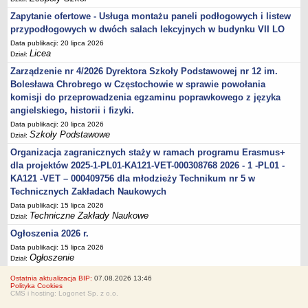
Zapytanie ofertowe - Usługa montażu paneli podłogowych i listew
przypodłogowych w dwóch salach lekcyjnych w budynku VII LO
Data publikacji: 20 lipca 2026
Licea
Dział:
Zarządzenie nr 4/2026 Dyrektora Szkoły Podstawowej nr 12 im.
Bolesława Chrobrego w Częstochowie w sprawie powołania
komisji do przeprowadzenia egzaminu poprawkowego z języka
angielskiego, historii i fizyki.
Data publikacji: 20 lipca 2026
Szkoły Podstawowe
Dział:
Organizacja zagranicznych staży w ramach programu Erasmus+
dla projektów 2025-1-PL01-KA121-VET-000308768 2026 - 1 -PL01 -
KA121 -VET – 000409756 dla młodzieży Technikum nr 5 w
Technicznych Zakładach Naukowych
Data publikacji: 15 lipca 2026
Techniczne Zakłady Naukowe
Dział:
Ogłoszenia 2026 r.
Data publikacji: 15 lipca 2026
Ogłoszenie
Dział:
Ostatnia aktualizacja BIP:
07.08.2026 13:46
Polityka Cookies
CMS i hosting: Logonet Sp. z o.o.