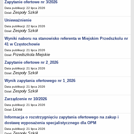
UDOSTĘPNIANIE INFORMACJI PUBLICZNEJ
Zapytanie ofertowe nr 3/2026
OCHRONA DANYCH OSOBOWYCH
Data publikacji: 22 lipca 2026
Zespoły Szkół
Dział:
Unieważnienie
Data publikacji: 22 lipca 2026
Zespoły Szkół
Dział:
Wyniki naboru na stanowisko referenta w Miejskim Przedszkolu nr
41 w Częstochowie
Data publikacji: 21 lipca 2026
Przedszkola Miejskie
Dział:
Zapytanie ofertowe nr 2_2026
Data publikacji: 21 lipca 2026
Zespoły Szkół
Dział:
Wynik zapytania ofertowego nr 1_2026
Data publikacji: 21 lipca 2026
Zespoły Szkół
Dział:
Zarządzenie nr 10/2026
Data publikacji: 21 lipca 2026
Licea
Dział:
Informacja o rozstrzygnięciu zapytania ofertowego na zakup i
dostawę wyposażenia specjalistycznego dla OPM
Data publikacji: 21 lipca 2026
Zespoły Szkół
Dział: