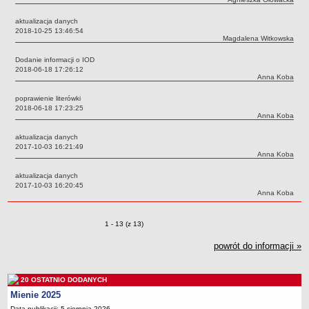
Deklaracja dostępności
aktualizacja danych
PORADNIE PSYCHOLOGICZNO-PEDAGOGICZNE
Data:
2018-10-25 13:46:54
Autor:
Magdalena Witkowska
Zespół Poradni
BIURO FINANSÓW OŚWIATY
Dodanie informacji o IOD
Data:
2018-06-18 17:26:12
Dane podstawowe
Autor:
Anna Koba
Statut
poprawienie literówki
Majątek
Data:
2018-06-18 17:23:25
Autor:
Anna Koba
Godziny dyżurów
aktualizacja danych
Ogłoszenia
Data:
2017-10-03 16:21:49
Autor:
Anna Koba
Zarządzenia
aktualizacja danych
Rejestry, ewidencje, archiwa
Data:
2017-10-03 16:20:45
Autor:
Anna Koba
Kontrole
PONOWNE WYKORZYSTYWANIE
Zmiany o pozycjach
1 - 13 (z 13)
Sprawozdania
powrót do informacji »
Deklaracja dostępności
DEKLARACJA DOSTĘPNOŚCI
20 OSTATNIO DODANYCH
OŚWIADCZENIA MAJĄTKOWE
Mienie 2025
PONOWNE WYKORZYSTYWANIE
Data publikacji: 5 sierpnia 2026