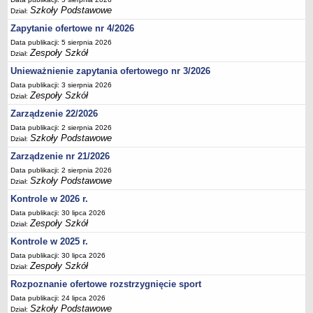
UDOSTĘPNIANIE INFORMACJI PUBLICZNEJ
Szkoły Podstawowe
Dział:
OCHRONA DANYCH OSOBOWYCH
Zapytanie ofertowe nr 4/2026
Data publikacji: 5 sierpnia 2026
Zespoły Szkół
Dział:
Unieważnienie zapytania ofertowego nr 3/2026
Data publikacji: 3 sierpnia 2026
Zespoły Szkół
Dział:
Zarządzenie 22/2026
Data publikacji: 2 sierpnia 2026
Szkoły Podstawowe
Dział:
Zarządzenie nr 21/2026
Data publikacji: 2 sierpnia 2026
Szkoły Podstawowe
Dział:
Kontrole w 2026 r.
Data publikacji: 30 lipca 2026
Zespoły Szkół
Dział:
Kontrole w 2025 r.
Data publikacji: 30 lipca 2026
Zespoły Szkół
Dział:
Rozpoznanie ofertowe rozstrzygnięcie sport
Data publikacji: 24 lipca 2026
Szkoły Podstawowe
Dział: