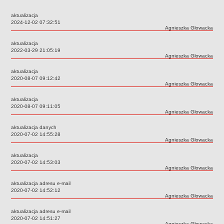
Przedszkola Miejskie
aktualizacja
ARCHIWUM SZKÓŁ I PLACÓWEK
Data:
2024-12-02 07:32:51
Autor:
Agnieszka Głowacka
Zlikwidowane gimnazja
aktualizacja
Przekształcone szkoły i placówki
Data:
2022-03-29 21:05:19
Autor:
Agnieszka Głowacka
Wielofunkcyjna Placówka
SPECJALNE OŚRODKI SZKOLNO-WYCHOWAWCZE
aktualizacja
Data:
2020-08-07 09:12:42
Specjalny Ośrodek nr 1
Autor:
Agnieszka Głowacka
Specjalny Ośrodek nr 5
aktualizacja
BURSA MIEJSKA
Data:
2020-08-07 09:11:05
Autor:
Agnieszka Głowacka
Dane podstawowe
aktualizacja danych
Statut
Data:
2020-07-02 14:55:28
Autor:
Agnieszka Głowacka
Majątek
Godziny dyżurów
aktualizacja
Data:
2020-07-02 14:53:03
Ogłoszenie
Autor:
Agnieszka Głowacka
Zarządzenia
aktualizacja adresu e-mail
Data:
2020-07-02 14:52:12
Kontrole
Autor:
Agnieszka Głowacka
Rejestry, ewidencje, archiwa
aktualizacja adresu e-mail
Data:
2020-07-02 14:51:27
Sprawozdania
Autor:
Agnieszka Głowacka