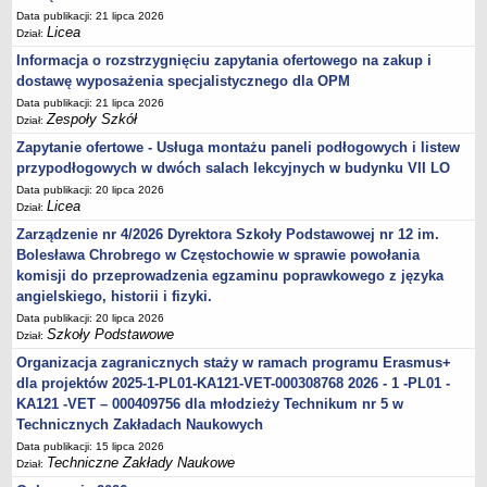
Data publikacji: 21 lipca 2026
Licea
Dział:
Informacja o rozstrzygnięciu zapytania ofertowego na zakup i
dostawę wyposażenia specjalistycznego dla OPM
Data publikacji: 21 lipca 2026
Zespoły Szkół
Dział:
Zapytanie ofertowe - Usługa montażu paneli podłogowych i listew
przypodłogowych w dwóch salach lekcyjnych w budynku VII LO
Data publikacji: 20 lipca 2026
Licea
Dział:
Zarządzenie nr 4/2026 Dyrektora Szkoły Podstawowej nr 12 im.
Bolesława Chrobrego w Częstochowie w sprawie powołania
komisji do przeprowadzenia egzaminu poprawkowego z języka
angielskiego, historii i fizyki.
Data publikacji: 20 lipca 2026
Szkoły Podstawowe
Dział:
Organizacja zagranicznych staży w ramach programu Erasmus+
dla projektów 2025-1-PL01-KA121-VET-000308768 2026 - 1 -PL01 -
KA121 -VET – 000409756 dla młodzieży Technikum nr 5 w
Technicznych Zakładach Naukowych
Data publikacji: 15 lipca 2026
Techniczne Zakłady Naukowe
Dział: