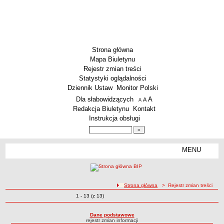
Strona główna
Mapa Biuletynu
Rejestr zmian treści
Statystyki oglądalności
Dziennik Ustaw
Monitor Polski
Menu dodatkowe
Dla słabowidzących
A
powiększ czcionkę
A
standardowy rozmiar czcionki
A
pomniejsz czcionkę
Redakcja Biuletynu
Kontakt
Instrukcja obsługi
Wyszukiwarka artykułów
Szukaj
MENU
Menu
SZKOŁY
Szkoły Podstawowe
ścieżka nawigacji
Strona główna
> Rejestr zmian treści
Licea
Zmiany o pozycjach
1 - 13 (z 13)
Rejestr zmian treści
Zespoły Szkół
Techniczne Zakłady Naukowe
Dane podstawowe
rejestr zmian informacji
PRZEDSZKOLA