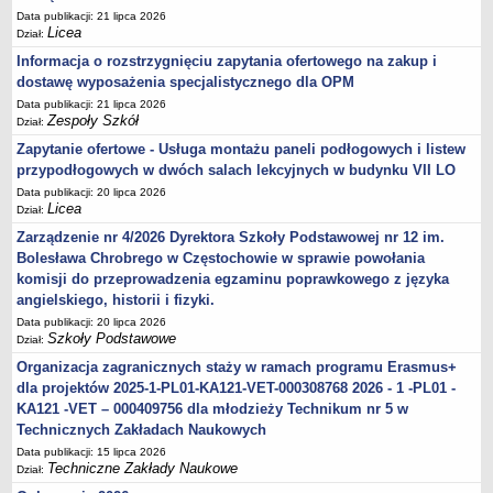
Data publikacji: 21 lipca 2026
Licea
Dział:
Informacja o rozstrzygnięciu zapytania ofertowego na zakup i
dostawę wyposażenia specjalistycznego dla OPM
Data publikacji: 21 lipca 2026
Zespoły Szkół
Dział:
Zapytanie ofertowe - Usługa montażu paneli podłogowych i listew
przypodłogowych w dwóch salach lekcyjnych w budynku VII LO
Data publikacji: 20 lipca 2026
Licea
Dział:
Zarządzenie nr 4/2026 Dyrektora Szkoły Podstawowej nr 12 im.
Bolesława Chrobrego w Częstochowie w sprawie powołania
komisji do przeprowadzenia egzaminu poprawkowego z języka
angielskiego, historii i fizyki.
Data publikacji: 20 lipca 2026
Szkoły Podstawowe
Dział:
Organizacja zagranicznych staży w ramach programu Erasmus+
dla projektów 2025-1-PL01-KA121-VET-000308768 2026 - 1 -PL01 -
KA121 -VET – 000409756 dla młodzieży Technikum nr 5 w
Technicznych Zakładach Naukowych
Data publikacji: 15 lipca 2026
Techniczne Zakłady Naukowe
Dział: