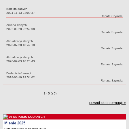
Przedszkola Miejskie
Korekta danych
ARCHIWUM SZKÓŁ I PLACÓWEK
Data:
2024-11-13 22:00:37
Autor:
Renata Szymala
Zlikwidowane gimnazja
Zmiana danych
Przekształcone szkoły i placówki
Data:
2022-03-28 22:52:08
Autor:
Renata Szymala
Wielofunkcyjna Placówka
SPECJALNE OŚRODKI SZKOLNO-WYCHOWAWCZE
Aktualizacja danych
Data:
2020-07-28 18:49:18
Specjalny Ośrodek nr 1
Autor:
Renata Szymala
Specjalny Ośrodek nr 5
Aktualizacja danych
BURSA MIEJSKA
Data:
2020-07-03 10:23:43
Autor:
Renata Szymala
Dane podstawowe
Dodanie informacji
Statut
Data:
2018-06-19 19:54:02
Autor:
Renata Szymala
Majątek
Godziny dyżurów
Zmiany o pozycjach
1 - 5 (z 5)
Ogłoszenie
powrót do informacji »
Zarządzenia
Kontrole
20 OSTATNIO DODANYCH
Rejestry, ewidencje, archiwa
Mienie 2025
Sprawozdania
Data publikacji: 5 sierpnia 2026