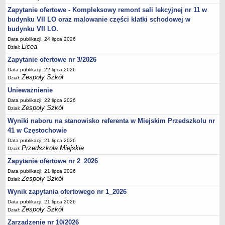
UDOSTĘPNIANIE INFORMACJI PUBLICZNEJ
Zapytanie ofertowe - Kompleksowy remont sali lekcyjnej nr 11 w
OCHRONA DANYCH OSOBOWYCH
budynku VII LO oraz malowanie części klatki schodowej w
budynku VII LO.
Data publikacji: 24 lipca 2026
Licea
Dział:
Zapytanie ofertowe nr 3/2026
Data publikacji: 22 lipca 2026
Zespoły Szkół
Dział:
Unieważnienie
Data publikacji: 22 lipca 2026
Zespoły Szkół
Dział:
Wyniki naboru na stanowisko referenta w Miejskim Przedszkolu nr
41 w Częstochowie
Data publikacji: 21 lipca 2026
Przedszkola Miejskie
Dział:
Zapytanie ofertowe nr 2_2026
Data publikacji: 21 lipca 2026
Zespoły Szkół
Dział:
Wynik zapytania ofertowego nr 1_2026
Data publikacji: 21 lipca 2026
Zespoły Szkół
Dział:
Zarządzenie nr 10/2026