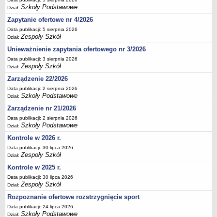
Szkoły Podstawowe
Dział:
Deklaracja dostępności
Zapytanie ofertowe nr 4/2026
PORADNIE PSYCHOLOGICZNO-PEDAGOGICZNE
Zespół Poradni
Data publikacji: 5 sierpnia 2026
Zespoły Szkół
Dział:
BIURO FINANSÓW OŚWIATY
Unieważnienie zapytania ofertowego nr 3/2026
Dane podstawowe
Data publikacji: 3 sierpnia 2026
Statut
Zespoły Szkół
Dział:
Majątek
Zarządzenie 22/2026
Godziny dyżurów
Data publikacji: 2 sierpnia 2026
Szkoły Podstawowe
Dział:
Ogłoszenia
Zarządzenie nr 21/2026
Zarządzenia
Data publikacji: 2 sierpnia 2026
Szkoły Podstawowe
Dział:
Rejestry, ewidencje, archiwa
Kontrole w 2026 r.
Kontrole
Data publikacji: 30 lipca 2026
PONOWNE WYKORZYSTYWANIE
Zespoły Szkół
Dział:
Sprawozdania
Kontrole w 2025 r.
Deklaracja dostępności
Data publikacji: 30 lipca 2026
Zespoły Szkół
Dział:
DEKLARACJA DOSTĘPNOŚCI
Rozpoznanie ofertowe rozstrzygnięcie sport
OŚWIADCZENIA MAJĄTKOWE
Data publikacji: 24 lipca 2026
PONOWNE WYKORZYSTYWANIE
Szkoły Podstawowe
Dział: