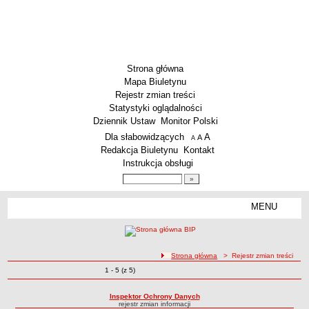
Strona główna
Mapa Biuletynu
Rejestr zmian treści
Statystyki oglądalności
Dziennik Ustaw
Monitor Polski
Menu dodatkowe
Dla słabowidzących
A
powiększ czcionkę
A
standardowy rozmiar czcionki
A
pomniejsz czcionkę
Redakcja Biuletynu
Kontakt
Instrukcja obsługi
Wyszukiwarka artykułów
Szukaj
MENU
Menu
SZKOŁY
Szkoły Podstawowe
ścieżka nawigacji
Strona główna
> Rejestr zmian treści
Licea
Zmiany o pozycjach
1 - 5 (z 5)
Rejestr zmian treści
Zespoły Szkół
Techniczne Zakłady Naukowe
Inspektor Ochrony Danych
rejestr zmian informacji
PRZEDSZKOLA