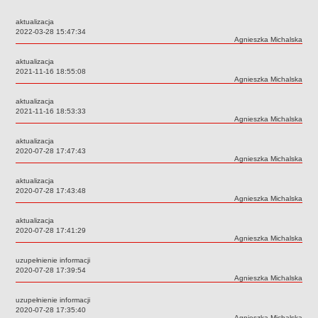
Przedszkola Miejskie
aktualizacja
ARCHIWUM SZKÓŁ I PLACÓWEK
Data:
2022-03-28 15:47:34
Autor:
Agnieszka Michalska
Zlikwidowane gimnazja
aktualizacja
Przekształcone szkoły i placówki
Data:
2021-11-16 18:55:08
Autor:
Agnieszka Michalska
Wielofunkcyjna Placówka
SPECJALNE OŚRODKI SZKOLNO-WYCHOWAWCZE
aktualizacja
Data:
2021-11-16 18:53:33
Specjalny Ośrodek nr 1
Autor:
Agnieszka Michalska
Specjalny Ośrodek nr 5
aktualizacja
BURSA MIEJSKA
Data:
2020-07-28 17:47:43
Autor:
Agnieszka Michalska
Dane podstawowe
aktualizacja
Statut
Data:
2020-07-28 17:43:48
Autor:
Agnieszka Michalska
Majątek
Godziny dyżurów
aktualizacja
Data:
2020-07-28 17:41:29
Ogłoszenie
Autor:
Agnieszka Michalska
Zarządzenia
uzupełnienie informacji
Data:
2020-07-28 17:39:54
Kontrole
Autor:
Agnieszka Michalska
Rejestry, ewidencje, archiwa
uzupełnienie informacji
Data:
2020-07-28 17:35:40
Sprawozdania
Autor:
Agnieszka Michalska