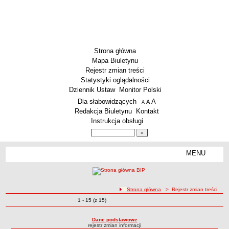
Strona główna
Mapa Biuletynu
Rejestr zmian treści
Statystyki oglądalności
Dziennik Ustaw
Monitor Polski
Menu dodatkowe
Dla słabowidzących
A
powiększ czcionkę
A
standardowy rozmiar czcionki
A
pomniejsz czcionkę
Redakcja Biuletynu
Kontakt
Instrukcja obsługi
Wyszukiwarka artykułów
Szukaj
MENU
Menu
SZKOŁY
Szkoły Podstawowe
ścieżka nawigacji
Strona główna
> Rejestr zmian treści
Licea
Zmiany o pozycjach
1 - 15 (z 15)
Rejestr zmian treści
Zespoły Szkół
Techniczne Zakłady Naukowe
Dane podstawowe
rejestr zmian informacji
PRZEDSZKOLA