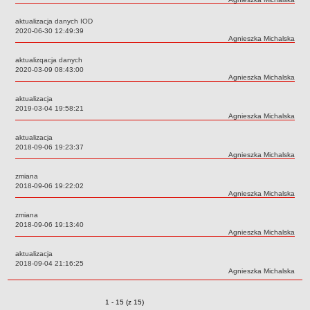
Deklaracja dostępności
aktualizacja danych IOD
PORADNIE PSYCHOLOGICZNO-PEDAGOGICZNE
Data:
2020-06-30 12:49:39
Autor:
Agnieszka Michalska
Zespół Poradni
BIURO FINANSÓW OŚWIATY
aktualizqacja danych
Data:
2020-03-09 08:43:00
Dane podstawowe
Autor:
Agnieszka Michalska
Statut
aktualizacja
Majątek
Data:
2019-03-04 19:58:21
Autor:
Agnieszka Michalska
Godziny dyżurów
aktualizacja
Ogłoszenia
Data:
2018-09-06 19:23:37
Autor:
Agnieszka Michalska
Zarządzenia
zmiana
Rejestry, ewidencje, archiwa
Data:
2018-09-06 19:22:02
Autor:
Agnieszka Michalska
Kontrole
zmiana
PONOWNE WYKORZYSTYWANIE
Data:
2018-09-06 19:13:40
Autor:
Agnieszka Michalska
Sprawozdania
Deklaracja dostępności
aktualizacja
Data:
2018-09-04 21:16:25
DEKLARACJA DOSTĘPNOŚCI
Autor:
Agnieszka Michalska
OŚWIADCZENIA MAJĄTKOWE
PONOWNE WYKORZYSTYWANIE
Zmiany o pozycjach
1 - 15 (z 15)