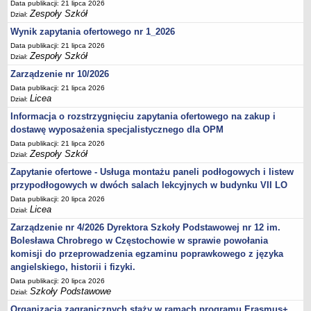
Data publikacji: 21 lipca 2026
Zespoły Szkół
Dział:
Wynik zapytania ofertowego nr 1_2026
Data publikacji: 21 lipca 2026
Zespoły Szkół
Dział:
Zarządzenie nr 10/2026
Data publikacji: 21 lipca 2026
Licea
Dział:
Informacja o rozstrzygnięciu zapytania ofertowego na zakup i
dostawę wyposażenia specjalistycznego dla OPM
Data publikacji: 21 lipca 2026
Zespoły Szkół
Dział:
Zapytanie ofertowe - Usługa montażu paneli podłogowych i listew
przypodłogowych w dwóch salach lekcyjnych w budynku VII LO
Data publikacji: 20 lipca 2026
Licea
Dział:
Zarządzenie nr 4/2026 Dyrektora Szkoły Podstawowej nr 12 im.
Bolesława Chrobrego w Częstochowie w sprawie powołania
komisji do przeprowadzenia egzaminu poprawkowego z języka
angielskiego, historii i fizyki.
Data publikacji: 20 lipca 2026
Szkoły Podstawowe
Dział:
Organizacja zagranicznych staży w ramach programu Erasmus+