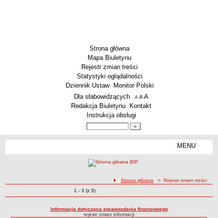
Strona główna
Mapa Biuletynu
Rejestr zmian treści
Statystyki oglądalności
Dziennik Ustaw
Monitor Polski
Menu dodatkowe
Dla słabowidzących
A
powiększ czcionkę
A
standardowy rozmiar czcionki
A
pomniejsz czcionkę
Redakcja Biuletynu
Kontakt
Instrukcja obsługi
Wyszukiwarka artykułów
Szukaj
MENU
Menu
SZKOŁY
Szkoły Podstawowe
ścieżka nawigacji
Strona główna
> Rejestr zmian treści
Licea
Zmiany o pozycjach
1 - 3 (z 3)
Rejestr zmian treści
Zespoły Szkół
Techniczne Zakłady Naukowe
Informacja dotycząca sprawozdania finansowego
rejestr zmian informacji
PRZEDSZKOLA