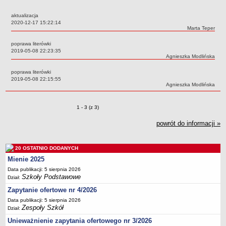
Przedszkola Miejskie
aktualizacja
ARCHIWUM SZKÓŁ I PLACÓWEK
Data:
2020-12-17 15:22:14
Autor:
Marta Teper
Zlikwidowane gimnazja
poprawa literówki
Przekształcone szkoły i placówki
Data:
2019-05-08 22:23:35
Autor:
Agnieszka Modlińska
Wielofunkcyjna Placówka
SPECJALNE OŚRODKI SZKOLNO-WYCHOWAWCZE
poprawa literówki
Data:
2019-05-08 22:15:55
Specjalny Ośrodek nr 1
Autor:
Agnieszka Modlińska
Specjalny Ośrodek nr 5
BURSA MIEJSKA
Zmiany o pozycjach
1 - 3 (z 3)
Dane podstawowe
powrót do informacji »
Statut
Majątek
20 OSTATNIO DODANYCH
Godziny dyżurów
Mienie 2025
Ogłoszenie
Data publikacji: 5 sierpnia 2026
Szkoły Podstawowe
Dział:
Zarządzenia
Zapytanie ofertowe nr 4/2026
Kontrole
Data publikacji: 5 sierpnia 2026
Zespoły Szkół
Rejestry, ewidencje, archiwa
Dział:
Unieważnienie zapytania ofertowego nr 3/2026
Sprawozdania