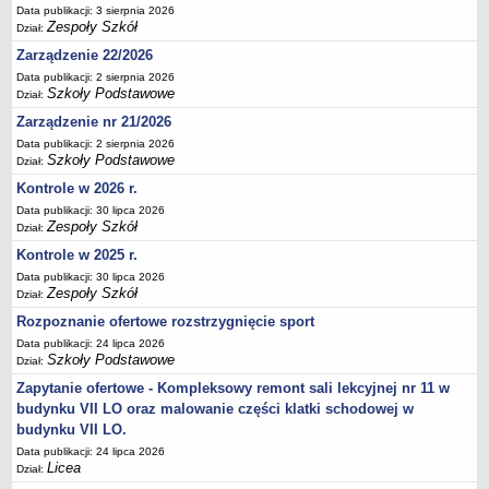
Data publikacji: 3 sierpnia 2026
Deklaracja dostępności
Zespoły Szkół
Dział:
PORADNIE PSYCHOLOGICZNO-PEDAGOGICZNE
Zarządzenie 22/2026
Zespół Poradni
Data publikacji: 2 sierpnia 2026
BIURO FINANSÓW OŚWIATY
Szkoły Podstawowe
Dział:
Dane podstawowe
Zarządzenie nr 21/2026
Statut
Data publikacji: 2 sierpnia 2026
Szkoły Podstawowe
Dział:
Majątek
Kontrole w 2026 r.
Godziny dyżurów
Data publikacji: 30 lipca 2026
Zespoły Szkół
Ogłoszenia
Dział:
Kontrole w 2025 r.
Zarządzenia
Data publikacji: 30 lipca 2026
Rejestry, ewidencje, archiwa
Zespoły Szkół
Dział:
Kontrole
Rozpoznanie ofertowe rozstrzygnięcie sport
PONOWNE WYKORZYSTYWANIE
Data publikacji: 24 lipca 2026
Szkoły Podstawowe
Dział:
Sprawozdania
Zapytanie ofertowe - Kompleksowy remont sali lekcyjnej nr 11 w
Deklaracja dostępności
budynku VII LO oraz malowanie części klatki schodowej w
DEKLARACJA DOSTĘPNOŚCI
budynku VII LO.
OŚWIADCZENIA MAJĄTKOWE
Data publikacji: 24 lipca 2026
Licea
Dział:
PONOWNE WYKORZYSTYWANIE