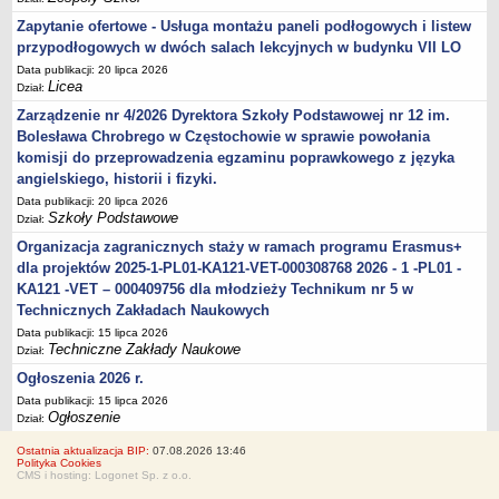
Zapytanie ofertowe - Usługa montażu paneli podłogowych i listew
przypodłogowych w dwóch salach lekcyjnych w budynku VII LO
Data publikacji: 20 lipca 2026
Licea
Dział:
Zarządzenie nr 4/2026 Dyrektora Szkoły Podstawowej nr 12 im.
Bolesława Chrobrego w Częstochowie w sprawie powołania
komisji do przeprowadzenia egzaminu poprawkowego z języka
angielskiego, historii i fizyki.
Data publikacji: 20 lipca 2026
Szkoły Podstawowe
Dział:
Organizacja zagranicznych staży w ramach programu Erasmus+
dla projektów 2025-1-PL01-KA121-VET-000308768 2026 - 1 -PL01 -
KA121 -VET – 000409756 dla młodzieży Technikum nr 5 w
Technicznych Zakładach Naukowych
Data publikacji: 15 lipca 2026
Techniczne Zakłady Naukowe
Dział:
Ogłoszenia 2026 r.
Data publikacji: 15 lipca 2026
Ogłoszenie
Dział:
Ostatnia aktualizacja BIP:
07.08.2026 13:46
Polityka Cookies
CMS i hosting: Logonet Sp. z o.o.