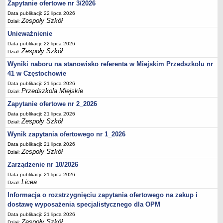
UDOSTĘPNIANIE INFORMACJI PUBLICZNEJ
Zapytanie ofertowe nr 3/2026
OCHRONA DANYCH OSOBOWYCH
Data publikacji: 22 lipca 2026
Zespoły Szkół
Dział:
Unieważnienie
Data publikacji: 22 lipca 2026
Zespoły Szkół
Dział:
Wyniki naboru na stanowisko referenta w Miejskim Przedszkolu nr
41 w Częstochowie
Data publikacji: 21 lipca 2026
Przedszkola Miejskie
Dział:
Zapytanie ofertowe nr 2_2026
Data publikacji: 21 lipca 2026
Zespoły Szkół
Dział:
Wynik zapytania ofertowego nr 1_2026
Data publikacji: 21 lipca 2026
Zespoły Szkół
Dział:
Zarządzenie nr 10/2026
Data publikacji: 21 lipca 2026
Licea
Dział:
Informacja o rozstrzygnięciu zapytania ofertowego na zakup i
dostawę wyposażenia specjalistycznego dla OPM
Data publikacji: 21 lipca 2026
Zespoły Szkół
Dział: