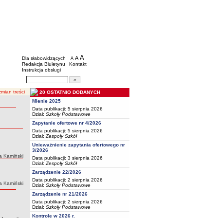
BIP - Oświata Częstochowa
Menu dodatkowe
A
powiększ czcionkę
A
standardowy rozmiar czcionki
Dla słabowidzących
A
pomniejsz czcionkę
Redakcja Biuletynu
Kontakt
Instrukcja obsługi
Wyszukiwarka artykułów
Szukaj
mian treści
20 OSTATNIO DODANYCH
Mienie 2025
Data publikacji: 5 sierpnia 2026
Dział:
Szkoły Podstawowe
Zapytanie ofertowe nr 4/2026
Data publikacji: 5 sierpnia 2026
Dział:
Zespoły Szkół
Unieważnienie zapytania ofertowego nr
3/2026
a Kamiński
Data publikacji: 3 sierpnia 2026
Dział:
Zespoły Szkół
Zarządzenie 22/2026
Data publikacji: 2 sierpnia 2026
a Kamiński
Dział:
Szkoły Podstawowe
Zarządzenie nr 21/2026
Data publikacji: 2 sierpnia 2026
Dział:
Szkoły Podstawowe
Kontrole w 2026 r.