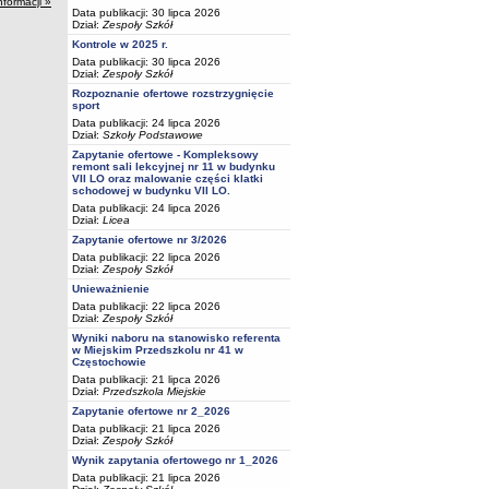
nformacji »
Data publikacji: 30 lipca 2026
Dział:
Zespoły Szkół
Kontrole w 2025 r.
Data publikacji: 30 lipca 2026
Dział:
Zespoły Szkół
Rozpoznanie ofertowe rozstrzygnięcie
sport
Data publikacji: 24 lipca 2026
Dział:
Szkoły Podstawowe
Zapytanie ofertowe - Kompleksowy
remont sali lekcyjnej nr 11 w budynku
VII LO oraz malowanie części klatki
schodowej w budynku VII LO.
Data publikacji: 24 lipca 2026
Dział:
Licea
Zapytanie ofertowe nr 3/2026
Data publikacji: 22 lipca 2026
Dział:
Zespoły Szkół
Unieważnienie
Data publikacji: 22 lipca 2026
Dział:
Zespoły Szkół
Wyniki naboru na stanowisko referenta
w Miejskim Przedszkolu nr 41 w
Częstochowie
Data publikacji: 21 lipca 2026
Dział:
Przedszkola Miejskie
Zapytanie ofertowe nr 2_2026
Data publikacji: 21 lipca 2026
Dział:
Zespoły Szkół
Wynik zapytania ofertowego nr 1_2026
Data publikacji: 21 lipca 2026