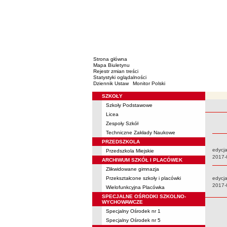
Strona główna
Mapa Biuletynu
Rejestr zmian treści
Statystyki oglądalności
Dziennik Ustaw
Monitor Polski
SZKOŁY
Menu
Szkoły Podstawowe
Rejestr 
Licea
Zespoły Szkół
Techniczne Zakłady Naukowe
PRZEDSZKOLA
edycja
Przedszkola Miejskie
Data:
2017-
ARCHIWUM SZKÓŁ I PLACÓWEK
Zlikwidowane gimnazja
Przekształcone szkoły i placówki
edycja
Data:
2017-
Wielofunkcyjna Placówka
SPECJALNE OŚRODKI SZKOLNO-
WYCHOWAWCZE
Specjalny Ośrodek nr 1
Specjalny Ośrodek nr 5