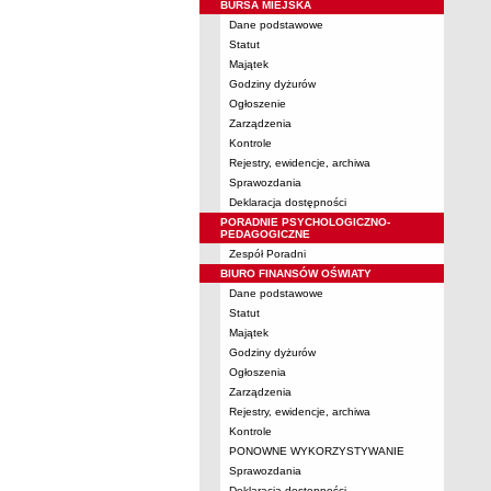
BURSA MIEJSKA
Dane podstawowe
Statut
Majątek
Godziny dyżurów
Ogłoszenie
Zarządzenia
Kontrole
Rejestry, ewidencje, archiwa
Sprawozdania
Deklaracja dostępności
PORADNIE PSYCHOLOGICZNO-
PEDAGOGICZNE
Zespół Poradni
BIURO FINANSÓW OŚWIATY
Dane podstawowe
Statut
Majątek
Godziny dyżurów
Ogłoszenia
Zarządzenia
Rejestry, ewidencje, archiwa
Kontrole
PONOWNE WYKORZYSTYWANIE
Sprawozdania
Deklaracja dostępności