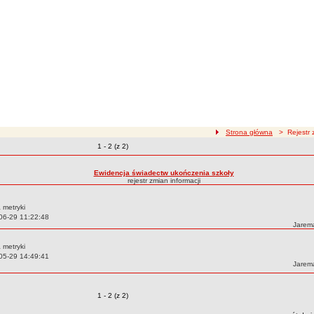
ścieżka nawigacji
Strona główna
> Rejestr z
Zmiany o pozycjach
1 - 2 (z 2)
zmian treści
Ewidencja świadectw ukończenia szkoły
rejestr zmian informacji
 metryki
06-29 11:22:48
Autor:
Jarem
 metryki
05-29 14:49:41
Autor:
Jarem
Zmiany o pozycjach
1 - 2 (z 2)