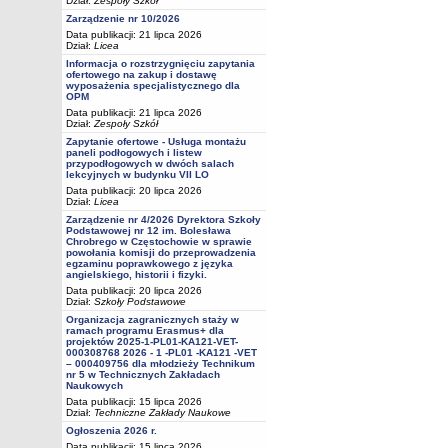
Dział:
Zespoły Szkół
Zarządzenie nr 10/2026
Data publikacji: 21 lipca 2026
Dział:
Licea
Informacja o rozstrzygnięciu zapytania
ofertowego na zakup i dostawę
wyposażenia specjalistycznego dla
OPM
Data publikacji: 21 lipca 2026
Dział:
Zespoły Szkół
Zapytanie ofertowe - Usługa montażu
paneli podłogowych i listew
przypodłogowych w dwóch salach
lekcyjnych w budynku VII LO
Data publikacji: 20 lipca 2026
Dział:
Licea
Zarządzenie nr 4/2026 Dyrektora Szkoły
Podstawowej nr 12 im. Bolesława
Chrobrego w Częstochowie w sprawie
powołania komisji do przeprowadzenia
egzaminu poprawkowego z języka
angielskiego, historii i fizyki.
Data publikacji: 20 lipca 2026
Dział:
Szkoły Podstawowe
Organizacja zagranicznych staży w
ramach programu Erasmus+ dla
projektów 2025-1-PL01-KA121-VET-
000308768 2026 - 1 -PL01 -KA121 -VET
– 000409756 dla młodzieży Technikum
nr 5 w Technicznych Zakładach
Naukowych
Data publikacji: 15 lipca 2026
Dział:
Techniczne Zakłady Naukowe
Ogłoszenia 2026 r.
Data publikacji: 15 lipca 2026