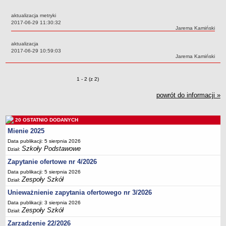
Przedszkola Miejskie
aktualizacja metryki
ARCHIWUM SZKÓŁ I PLACÓWEK
Data:
2017-06-29 11:30:32
Autor:
Jarema Kamiński
Zlikwidowane gimnazja
aktualizacja
Przekształcone szkoły i placówki
Data:
2017-06-29 10:59:03
Autor:
Jarema Kamiński
Wielofunkcyjna Placówka
SPECJALNE OŚRODKI SZKOLNO-WYCHOWAWCZE
Zmiany o pozycjach
1 - 2 (z 2)
Specjalny Ośrodek nr 1
Specjalny Ośrodek nr 5
powrót do informacji »
BURSA MIEJSKA
Dane podstawowe
20 OSTATNIO DODANYCH
Statut
Mienie 2025
Data publikacji: 5 sierpnia 2026
Majątek
Szkoły Podstawowe
Dział:
Godziny dyżurów
Zapytanie ofertowe nr 4/2026
Ogłoszenie
Data publikacji: 5 sierpnia 2026
Zespoły Szkół
Dział:
Zarządzenia
Unieważnienie zapytania ofertowego nr 3/2026
Kontrole
Data publikacji: 3 sierpnia 2026
Rejestry, ewidencje, archiwa
Zespoły Szkół
Dział:
Sprawozdania
Zarządzenie 22/2026