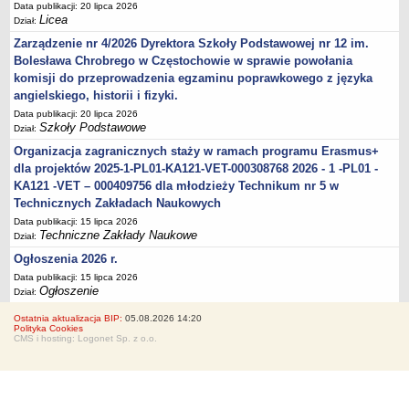
Data publikacji: 20 lipca 2026
Licea
Dział:
Zarządzenie nr 4/2026 Dyrektora Szkoły Podstawowej nr 12 im.
Bolesława Chrobrego w Częstochowie w sprawie powołania
komisji do przeprowadzenia egzaminu poprawkowego z języka
angielskiego, historii i fizyki.
Data publikacji: 20 lipca 2026
Szkoły Podstawowe
Dział:
Organizacja zagranicznych staży w ramach programu Erasmus+
dla projektów 2025-1-PL01-KA121-VET-000308768 2026 - 1 -PL01 -
KA121 -VET – 000409756 dla młodzieży Technikum nr 5 w
Technicznych Zakładach Naukowych
Data publikacji: 15 lipca 2026
Techniczne Zakłady Naukowe
Dział:
Ogłoszenia 2026 r.
Data publikacji: 15 lipca 2026
Ogłoszenie
Dział:
Ostatnia aktualizacja BIP:
05.08.2026 14:20
Polityka Cookies
CMS i hosting: Logonet Sp. z o.o.