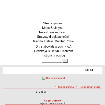
Strona główna
Mapa Biuletynu
Rejestr zmian treści
Statystyki oglądalności
Dziennik Ustaw
Monitor Polski
Menu dodatkowe
Dla słabowidzących
A
powiększ czcionkę
A
standardowy rozmiar czcionki
A
pomniejsz czcionkę
Redakcja Biuletynu
Kontakt
Instrukcja obsługi
Wyszukiwarka artykułów
Szukaj
MENU
Menu
SZKOŁY
Szkoły Podstawowe
ścieżka nawigacji
Strona główna
> Rejestr zmian treści
Licea
Zmiany o pozycjach
1 - 2 (z 2)
Rejestr zmian treści
Zespoły Szkół
Techniczne Zakłady Naukowe
Księgi Uczniów
rejestr zmian informacji
PRZEDSZKOLA