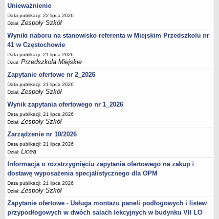
UDOSTĘPNIANIE INFORMACJI PUBLICZNEJ
Unieważnienie
OCHRONA DANYCH OSOBOWYCH
Data publikacji: 22 lipca 2026
Zespoły Szkół
Dział:
Wyniki naboru na stanowisko referenta w Miejskim Przedszkolu nr
41 w Częstochowie
Data publikacji: 21 lipca 2026
Przedszkola Miejskie
Dział:
Zapytanie ofertowe nr 2_2026
Data publikacji: 21 lipca 2026
Zespoły Szkół
Dział:
Wynik zapytania ofertowego nr 1_2026
Data publikacji: 21 lipca 2026
Zespoły Szkół
Dział:
Zarządzenie nr 10/2026
Data publikacji: 21 lipca 2026
Licea
Dział:
Informacja o rozstrzygnięciu zapytania ofertowego na zakup i
dostawę wyposażenia specjalistycznego dla OPM
Data publikacji: 21 lipca 2026
Zespoły Szkół
Dział:
Zapytanie ofertowe - Usługa montażu paneli podłogowych i listew
przypodłogowych w dwóch salach lekcyjnych w budynku VII LO