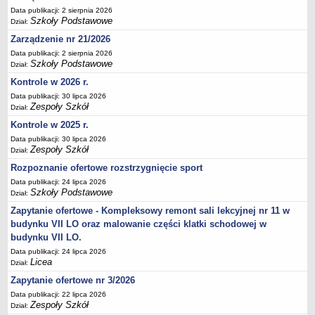
Data publikacji: 2 sierpnia 2026
Deklaracja dostępności
Szkoły Podstawowe
Dział:
PORADNIE PSYCHOLOGICZNO-PEDAGOGICZNE
Zarządzenie nr 21/2026
Zespół Poradni
Data publikacji: 2 sierpnia 2026
BIURO FINANSÓW OŚWIATY
Szkoły Podstawowe
Dział:
Dane podstawowe
Kontrole w 2026 r.
Statut
Data publikacji: 30 lipca 2026
Zespoły Szkół
Dział:
Majątek
Kontrole w 2025 r.
Godziny dyżurów
Data publikacji: 30 lipca 2026
Ogłoszenia
Zespoły Szkół
Dział:
Zarządzenia
Rozpoznanie ofertowe rozstrzygnięcie sport
Data publikacji: 24 lipca 2026
Rejestry, ewidencje, archiwa
Szkoły Podstawowe
Dział:
Kontrole
Zapytanie ofertowe - Kompleksowy remont sali lekcyjnej nr 11 w
PONOWNE WYKORZYSTYWANIE
budynku VII LO oraz malowanie części klatki schodowej w
budynku VII LO.
Sprawozdania
Data publikacji: 24 lipca 2026
Deklaracja dostępności
Licea
Dział:
DEKLARACJA DOSTĘPNOŚCI
Zapytanie ofertowe nr 3/2026
OŚWIADCZENIA MAJĄTKOWE
Data publikacji: 22 lipca 2026
PONOWNE WYKORZYSTYWANIE
Zespoły Szkół
Dział: