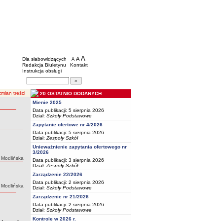
BIP - Oświata Częstochowa
Menu dodatkowe
A
powiększ czcionkę
A
standardowy rozmiar czcionki
Dla słabowidzących
A
pomniejsz czcionkę
Redakcja Biuletynu
Kontakt
Instrukcja obsługi
Wyszukiwarka artykułów
Szukaj
mian treści
20 OSTATNIO DODANYCH
Mienie 2025
Data publikacji: 5 sierpnia 2026
Dział:
Szkoły Podstawowe
Zapytanie ofertowe nr 4/2026
Data publikacji: 5 sierpnia 2026
Dział:
Zespoły Szkół
Unieważnienie zapytania ofertowego nr
3/2026
 Modlińska
Data publikacji: 3 sierpnia 2026
Dział:
Zespoły Szkół
Zarządzenie 22/2026
Data publikacji: 2 sierpnia 2026
 Modlińska
Dział:
Szkoły Podstawowe
Zarządzenie nr 21/2026
Data publikacji: 2 sierpnia 2026
Dział:
Szkoły Podstawowe
Kontrole w 2026 r.