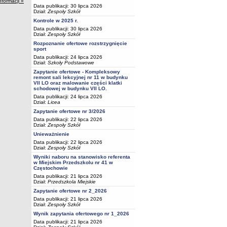
nformacji »
Data publikacji: 30 lipca 2026
Dział:
Zespoły Szkół
Kontrole w 2025 r.
Data publikacji: 30 lipca 2026
Dział:
Zespoły Szkół
Rozpoznanie ofertowe rozstrzygnięcie
sport
Data publikacji: 24 lipca 2026
Dział:
Szkoły Podstawowe
Zapytanie ofertowe - Kompleksowy
remont sali lekcyjnej nr 11 w budynku
VII LO oraz malowanie części klatki
schodowej w budynku VII LO.
Data publikacji: 24 lipca 2026
Dział:
Licea
Zapytanie ofertowe nr 3/2026
Data publikacji: 22 lipca 2026
Dział:
Zespoły Szkół
Unieważnienie
Data publikacji: 22 lipca 2026
Dział:
Zespoły Szkół
Wyniki naboru na stanowisko referenta
w Miejskim Przedszkolu nr 41 w
Częstochowie
Data publikacji: 21 lipca 2026
Dział:
Przedszkola Miejskie
Zapytanie ofertowe nr 2_2026
Data publikacji: 21 lipca 2026
Dział:
Zespoły Szkół
Wynik zapytania ofertowego nr 1_2026
Data publikacji: 21 lipca 2026