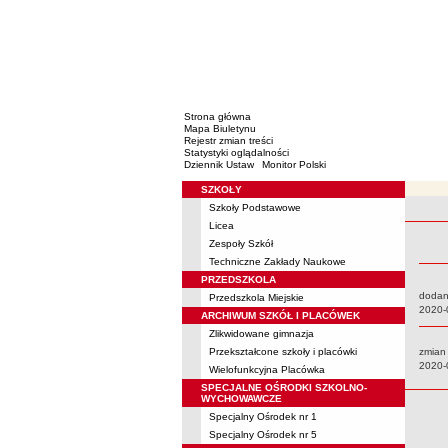
Strona główna
Mapa Biuletynu
Rejestr zmian treści
Statystyki oglądalności
Dziennik Ustaw
Monitor Polski
SZKOŁY
Menu
Szkoły Podstawowe
Rejestr 
Licea
Zespoły Szkół
Techniczne Zakłady Naukowe
PRZEDSZKOLA
dodan
Przedszkola Miejskie
Data:
2020-
ARCHIWUM SZKÓŁ I PLACÓWEK
Zlikwidowane gimnazja
Przekształcone szkoły i placówki
zmian
Data:
2020-
Wielofunkcyjna Placówka
SPECJALNE OŚRODKI SZKOLNO-
WYCHOWAWCZE
Specjalny Ośrodek nr 1
Specjalny Ośrodek nr 5