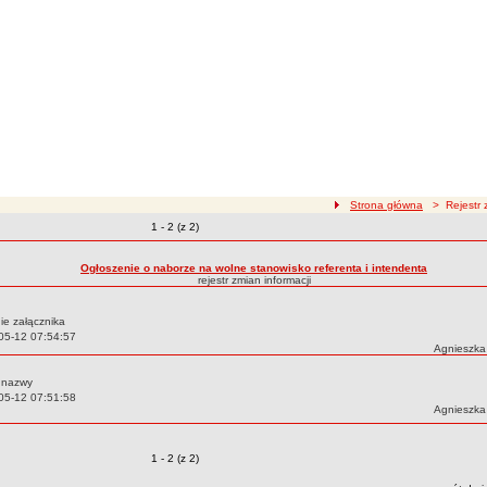
ścieżka nawigacji
Strona główna
> Rejestr z
Zmiany o pozycjach
1 - 2 (z 2)
zmian treści
Ogłoszenie o naborze na wolne stanowisko referenta i intendenta
rejestr zmian informacji
ie załącznika
05-12 07:54:57
Autor:
Agnieszka
 nazwy
05-12 07:51:58
Autor:
Agnieszka
Zmiany o pozycjach
1 - 2 (z 2)