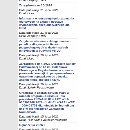
Dział:
Zespoły Szkół
Zarządzenie nr 10/2026
Data publikacji: 21 lipca 2026
Dział:
Licea
Informacja o rozstrzygnięciu zapytania
ofertowego na zakup i dostawę
wyposażenia specjalistycznego dla
OPM
Data publikacji: 21 lipca 2026
Dział:
Zespoły Szkół
Zapytanie ofertowe - Usługa montażu
paneli podłogowych i listew
przypodłogowych w dwóch salach
lekcyjnych w budynku VII LO
Data publikacji: 20 lipca 2026
Dział:
Licea
Zarządzenie nr 4/2026 Dyrektora Szkoły
Podstawowej nr 12 im. Bolesława
Chrobrego w Częstochowie w sprawie
powołania komisji do przeprowadzenia
egzaminu poprawkowego z języka
angielskiego, historii i fizyki.
Data publikacji: 20 lipca 2026
Dział:
Szkoły Podstawowe
Organizacja zagranicznych staży w
ramach programu Erasmus+ dla
projektów 2025-1-PL01-KA121-VET-
000308768 2026 - 1 -PL01 -KA121 -VET
– 000409756 dla młodzieży Technikum
nr 5 w Technicznych Zakładach
Naukowych
Data publikacji: 15 lipca 2026
Dział:
Techniczne Zakłady Naukowe
Ogłoszenia 2026 r.
Data publikacji: 15 lipca 2026