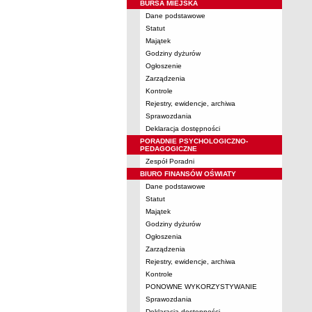
BURSA MIEJSKA
Dane podstawowe
Statut
Majątek
Godziny dyżurów
Ogłoszenie
Zarządzenia
Kontrole
Rejestry, ewidencje, archiwa
Sprawozdania
Deklaracja dostępności
PORADNIE PSYCHOLOGICZNO-
PEDAGOGICZNE
Zespół Poradni
BIURO FINANSÓW OŚWIATY
Dane podstawowe
Statut
Majątek
Godziny dyżurów
Ogłoszenia
Zarządzenia
Rejestry, ewidencje, archiwa
Kontrole
PONOWNE WYKORZYSTYWANIE
Sprawozdania
Deklaracja dostępności