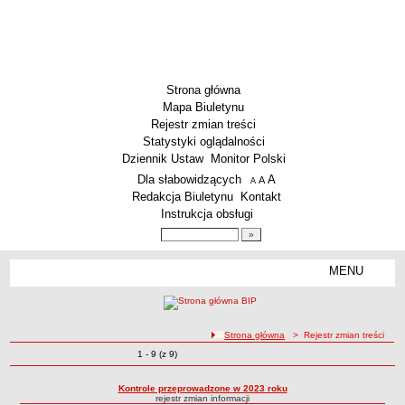
Strona główna
Mapa Biuletynu
Rejestr zmian treści
Statystyki oglądalności
Dziennik Ustaw
Monitor Polski
Menu dodatkowe
Dla słabowidzących
A
powiększ czcionkę
A
standardowy rozmiar czcionki
A
pomniejsz czcionkę
Redakcja Biuletynu
Kontakt
Instrukcja obsługi
Wyszukiwarka artykułów
Szukaj
MENU
Menu
SZKOŁY
Szkoły Podstawowe
ścieżka nawigacji
Strona główna
> Rejestr zmian treści
Licea
Zmiany o pozycjach
1 - 9 (z 9)
Rejestr zmian treści
Zespoły Szkół
Techniczne Zakłady Naukowe
Kontrole przeprowadzone w 2023 roku
rejestr zmian informacji
PRZEDSZKOLA