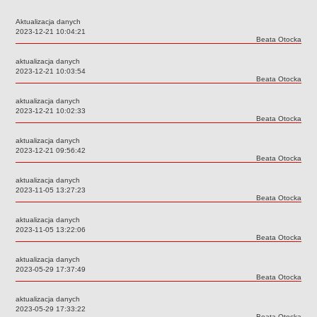
Przedszkola Miejskie
Aktualizacja danych
ARCHIWUM SZKÓŁ I PLACÓWEK
Data:
2023-12-21 10:04:21
Autor:
Beata Otocka
Zlikwidowane gimnazja
aktualizacja danych
Przekształcone szkoły i placówki
Data:
2023-12-21 10:03:54
Autor:
Beata Otocka
Wielofunkcyjna Placówka
SPECJALNE OŚRODKI SZKOLNO-WYCHOWAWCZE
aktualizacja danych
Data:
2023-12-21 10:02:33
Specjalny Ośrodek nr 1
Autor:
Beata Otocka
Specjalny Ośrodek nr 5
aktualizacja danych
BURSA MIEJSKA
Data:
2023-12-21 09:56:42
Autor:
Beata Otocka
Dane podstawowe
aktualizacja danych
Statut
Data:
2023-11-05 13:27:23
Autor:
Beata Otocka
Majątek
Godziny dyżurów
aktualizacja danych
Data:
2023-11-05 13:22:06
Ogłoszenie
Autor:
Beata Otocka
Zarządzenia
aktualizacja danych
Data:
2023-05-29 17:37:49
Kontrole
Autor:
Beata Otocka
Rejestry, ewidencje, archiwa
aktualizacja danych
Data:
2023-05-29 17:33:22
Sprawozdania
Autor:
Beata Otocka