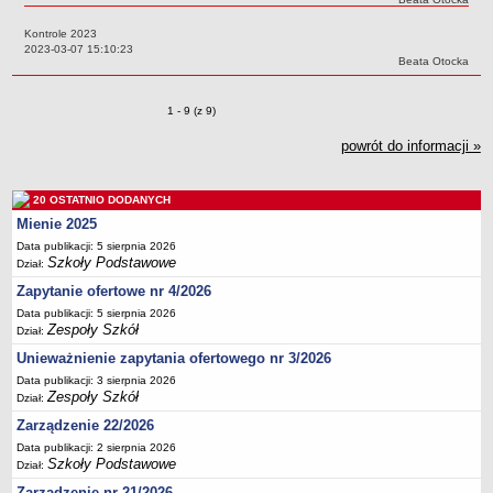
Deklaracja dostępności
Kontrole 2023
PORADNIE PSYCHOLOGICZNO-PEDAGOGICZNE
Data:
2023-03-07 15:10:23
Autor:
Beata Otocka
Zespół Poradni
BIURO FINANSÓW OŚWIATY
Zmiany o pozycjach
1 - 9 (z 9)
Dane podstawowe
Statut
powrót do informacji »
Majątek
20 OSTATNIO DODANYCH
Godziny dyżurów
Mienie 2025
Ogłoszenia
Data publikacji: 5 sierpnia 2026
Zarządzenia
Szkoły Podstawowe
Dział:
Rejestry, ewidencje, archiwa
Zapytanie ofertowe nr 4/2026
Data publikacji: 5 sierpnia 2026
Kontrole
Zespoły Szkół
Dział:
PONOWNE WYKORZYSTYWANIE
Unieważnienie zapytania ofertowego nr 3/2026
Sprawozdania
Data publikacji: 3 sierpnia 2026
Zespoły Szkół
Dział:
Deklaracja dostępności
Zarządzenie 22/2026
DEKLARACJA DOSTĘPNOŚCI
Data publikacji: 2 sierpnia 2026
OŚWIADCZENIA MAJĄTKOWE
Szkoły Podstawowe
Dział:
PONOWNE WYKORZYSTYWANIE
Zarządzenie nr 21/2026