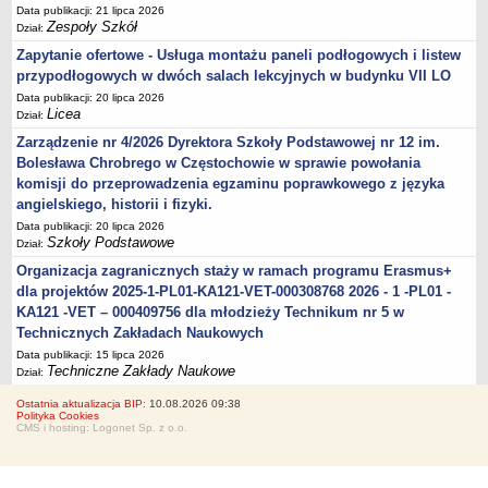
Data publikacji: 21 lipca 2026
Zespoły Szkół
Dział:
Zapytanie ofertowe - Usługa montażu paneli podłogowych i listew
przypodłogowych w dwóch salach lekcyjnych w budynku VII LO
Data publikacji: 20 lipca 2026
Licea
Dział:
Zarządzenie nr 4/2026 Dyrektora Szkoły Podstawowej nr 12 im.
Bolesława Chrobrego w Częstochowie w sprawie powołania
komisji do przeprowadzenia egzaminu poprawkowego z języka
angielskiego, historii i fizyki.
Data publikacji: 20 lipca 2026
Szkoły Podstawowe
Dział:
Organizacja zagranicznych staży w ramach programu Erasmus+
dla projektów 2025-1-PL01-KA121-VET-000308768 2026 - 1 -PL01 -
KA121 -VET – 000409756 dla młodzieży Technikum nr 5 w
Technicznych Zakładach Naukowych
Data publikacji: 15 lipca 2026
Techniczne Zakłady Naukowe
Dział:
Ostatnia aktualizacja BIP:
10.08.2026 09:38
Polityka Cookies
CMS i hosting: Logonet Sp. z o.o.