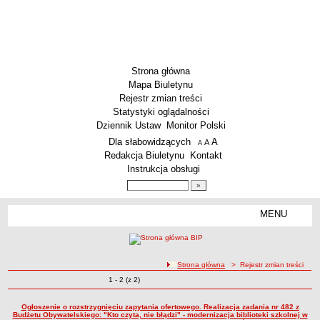
Strona główna
Mapa Biuletynu
Rejestr zmian treści
Statystyki oglądalności
Dziennik Ustaw
Monitor Polski
Menu dodatkowe
Dla słabowidzących
A
powiększ czcionkę
A
standardowy rozmiar czcionki
A
pomniejsz czcionkę
Redakcja Biuletynu
Kontakt
Instrukcja obsługi
Wyszukiwarka artykułów
Szukaj
MENU
Menu
SZKOŁY
Szkoły Podstawowe
ścieżka nawigacji
Strona główna
> Rejestr zmian treści
Licea
Zmiany o pozycjach
1 - 2 (z 2)
Rejestr zmian treści
Zespoły Szkół
Techniczne Zakłady Naukowe
Ogłoszenie o rozstrzygnięciu zapytania ofertowego. Realizacja zadania nr 482 z
Budżetu Obywatelskiego: "Kto czyta, nie błądzi" - modernizacja biblioteki szkolnej w
PRZEDSZKOLA