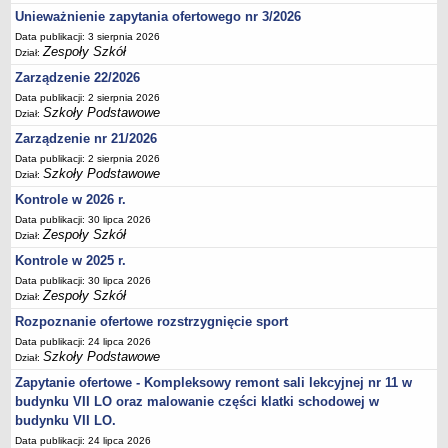
Unieważnienie zapytania ofertowego nr 3/2026
Deklaracja dostępności
Data publikacji: 3 sierpnia 2026
PORADNIE PSYCHOLOGICZNO-PEDAGOGICZNE
Zespoły Szkół
Dział:
Zespół Poradni
Zarządzenie 22/2026
BIURO FINANSÓW OŚWIATY
Data publikacji: 2 sierpnia 2026
Dane podstawowe
Szkoły Podstawowe
Dział:
Statut
Zarządzenie nr 21/2026
Majątek
Data publikacji: 2 sierpnia 2026
Szkoły Podstawowe
Dział:
Godziny dyżurów
Kontrole w 2026 r.
Ogłoszenia
Data publikacji: 30 lipca 2026
Zespoły Szkół
Zarządzenia
Dział:
Kontrole w 2025 r.
Rejestry, ewidencje, archiwa
Data publikacji: 30 lipca 2026
Kontrole
Zespoły Szkół
Dział:
PONOWNE WYKORZYSTYWANIE
Rozpoznanie ofertowe rozstrzygnięcie sport
Sprawozdania
Data publikacji: 24 lipca 2026
Szkoły Podstawowe
Dział:
Deklaracja dostępności
Zapytanie ofertowe - Kompleksowy remont sali lekcyjnej nr 11 w
DEKLARACJA DOSTĘPNOŚCI
budynku VII LO oraz malowanie części klatki schodowej w
OŚWIADCZENIA MAJĄTKOWE
budynku VII LO.
PONOWNE WYKORZYSTYWANIE
Data publikacji: 24 lipca 2026