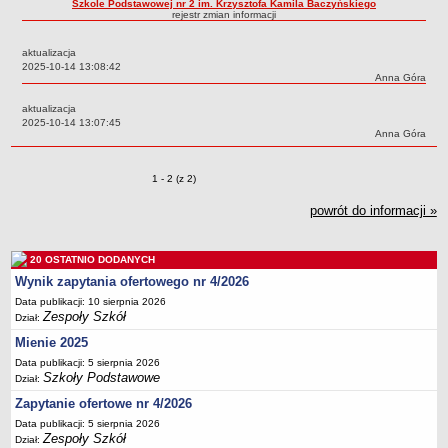
Szkole Podstawowej nr 2 im. Krzysztofa Kamila Baczyńskiego
rejestr zmian informacji
Przedszkola Miejskie
ARCHIWUM SZKÓŁ I PLACÓWEK
aktualizacja
Zlikwidowane gimnazja
Data:
2025-10-14 13:08:42
Autor:
Anna Góra
Przekształcone szkoły i placówki
aktualizacja
Wielofunkcyjna Placówka
Data:
2025-10-14 13:07:45
Autor:
Anna Góra
SPECJALNE OŚRODKI SZKOLNO-WYCHOWAWCZE
Specjalny Ośrodek nr 1
Zmiany o pozycjach
1 - 2 (z 2)
Specjalny Ośrodek nr 5
powrót do informacji »
BURSA MIEJSKA
Dane podstawowe
Statut
20 OSTATNIO DODANYCH
Wynik zapytania ofertowego nr 4/2026
Majątek
Data publikacji: 10 sierpnia 2026
Godziny dyżurów
Zespoły Szkół
Dział:
Ogłoszenie
Mienie 2025
Zarządzenia
Data publikacji: 5 sierpnia 2026
Szkoły Podstawowe
Dział:
Kontrole
Zapytanie ofertowe nr 4/2026
Rejestry, ewidencje, archiwa
Data publikacji: 5 sierpnia 2026
Zespoły Szkół
Sprawozdania
Dział: