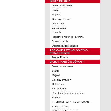
BURSA MIEJSKA
Dane podstawowe
Statut
Majątek
Godziny dyżurów
Ogłoszenie
Zarządzenia
Kontrole
Rejestry, ewidencje, archiwa
Sprawozdania
Deklaracja dostępności
PORADNIE PSYCHOLOGICZNO-
PEDAGOGICZNE
Zespół Poradni
BIURO FINANSÓW OŚWIATY
Dane podstawowe
Statut
Majątek
Godziny dyżurów
Ogłoszenia
Zarządzenia
Rejestry, ewidencje, archiwa
Kontrole
PONOWNE WYKORZYSTYWANIE
Sprawozdania
Deklaracja dostępności