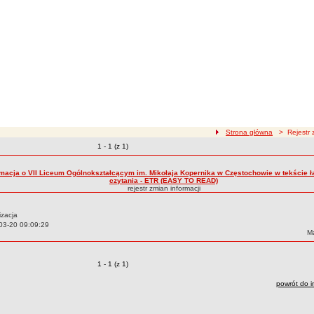
ścieżka nawigacji
Strona główna
> Rejestr z
Zmiany o pozycjach
1 - 1 (z 1)
zmian treści
rmacja o VII Liceum Ogólnokształcącym im. Mikołaja Kopernika w Częstochowie w tekście 
czytania - ETR (EASY TO READ)
rejestr zmian informacji
izacja
03-20 09:09:29
Au
Ma
Zmiany o pozycjach
1 - 1 (z 1)
powrót do i