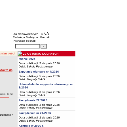
BIP - Oświata Częstochowa
Menu dodatkowe
A
powiększ czcionkę
A
standardowy rozmiar czcionki
Dla słabowidzących
A
pomniejsz czcionkę
Redakcja Biuletynu
Kontakt
Instrukcja obsługi
Wyszukiwarka artykułów
Szukaj
mian treści
20 OSTATNIO DODANYCH
Mienie 2025
Data publikacji: 5 sierpnia 2026
Dział:
Szkoły Podstawowe
łatwym do
Zapytanie ofertowe nr 4/2026
Data publikacji: 5 sierpnia 2026
Dział:
Zespoły Szkół
Unieważnienie zapytania ofertowego nr
3/2026
Data publikacji: 3 sierpnia 2026
tor:
rcin Terka
Dział:
Zespoły Szkół
Zarządzenie 22/2026
Data publikacji: 2 sierpnia 2026
Dział:
Szkoły Podstawowe
Zarządzenie nr 21/2026
nformacji »
Data publikacji: 2 sierpnia 2026
Dział:
Szkoły Podstawowe
Kontrole w 2026 r.