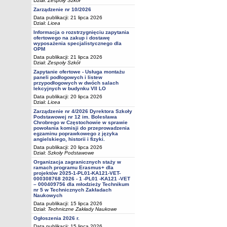
Dział:
Zespoły Szkół
Zarządzenie nr 10/2026
Data publikacji: 21 lipca 2026
Dział:
Licea
Informacja o rozstrzygnięciu zapytania
ofertowego na zakup i dostawę
wyposażenia specjalistycznego dla
OPM
Data publikacji: 21 lipca 2026
Dział:
Zespoły Szkół
Zapytanie ofertowe - Usługa montażu
paneli podłogowych i listew
przypodłogowych w dwóch salach
lekcyjnych w budynku VII LO
Data publikacji: 20 lipca 2026
Dział:
Licea
Zarządzenie nr 4/2026 Dyrektora Szkoły
Podstawowej nr 12 im. Bolesława
Chrobrego w Częstochowie w sprawie
powołania komisji do przeprowadzenia
egzaminu poprawkowego z języka
angielskiego, historii i fizyki.
Data publikacji: 20 lipca 2026
Dział:
Szkoły Podstawowe
Organizacja zagranicznych staży w
ramach programu Erasmus+ dla
projektów 2025-1-PL01-KA121-VET-
000308768 2026 - 1 -PL01 -KA121 -VET
– 000409756 dla młodzieży Technikum
nr 5 w Technicznych Zakładach
Naukowych
Data publikacji: 15 lipca 2026
Dział:
Techniczne Zakłady Naukowe
Ogłoszenia 2026 r.
Data publikacji: 15 lipca 2026