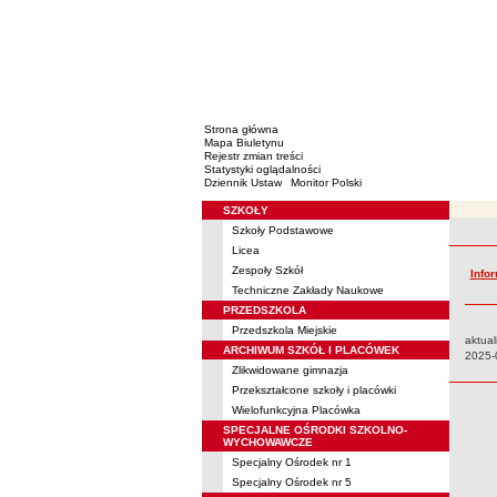
Strona główna
Mapa Biuletynu
Rejestr zmian treści
Statystyki oglądalności
Dziennik Ustaw
Monitor Polski
SZKOŁY
Menu
Szkoły Podstawowe
Rejestr 
Licea
Zespoły Szkół
Info
Techniczne Zakłady Naukowe
PRZEDSZKOLA
Przedszkola Miejskie
aktual
ARCHIWUM SZKÓŁ I PLACÓWEK
Data:
2025-
Zlikwidowane gimnazja
Przekształcone szkoły i placówki
Wielofunkcyjna Placówka
SPECJALNE OŚRODKI SZKOLNO-
WYCHOWAWCZE
Specjalny Ośrodek nr 1
Specjalny Ośrodek nr 5