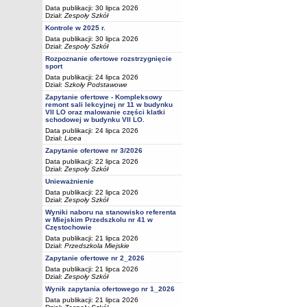
Data publikacji: 30 lipca 2026
Dział:
Zespoły Szkół
Kontrole w 2025 r.
Data publikacji: 30 lipca 2026
Dział:
Zespoły Szkół
Rozpoznanie ofertowe rozstrzygnięcie
sport
Data publikacji: 24 lipca 2026
Dział:
Szkoły Podstawowe
Zapytanie ofertowe - Kompleksowy
remont sali lekcyjnej nr 11 w budynku
VII LO oraz malowanie części klatki
schodowej w budynku VII LO.
Data publikacji: 24 lipca 2026
Dział:
Licea
Zapytanie ofertowe nr 3/2026
Data publikacji: 22 lipca 2026
Dział:
Zespoły Szkół
Unieważnienie
Data publikacji: 22 lipca 2026
Dział:
Zespoły Szkół
Wyniki naboru na stanowisko referenta
w Miejskim Przedszkolu nr 41 w
Częstochowie
Data publikacji: 21 lipca 2026
Dział:
Przedszkola Miejskie
Zapytanie ofertowe nr 2_2026
Data publikacji: 21 lipca 2026
Dział:
Zespoły Szkół
Wynik zapytania ofertowego nr 1_2026
Data publikacji: 21 lipca 2026