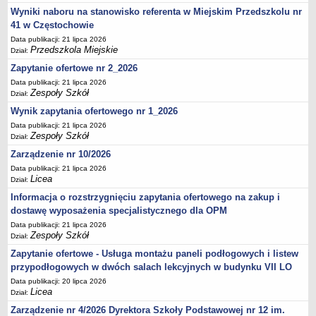
UDOSTĘPNIANIE INFORMACJI PUBLICZNEJ
Wyniki naboru na stanowisko referenta w Miejskim Przedszkolu nr
OCHRONA DANYCH OSOBOWYCH
41 w Częstochowie
Data publikacji: 21 lipca 2026
Przedszkola Miejskie
Dział:
Zapytanie ofertowe nr 2_2026
Data publikacji: 21 lipca 2026
Zespoły Szkół
Dział:
Wynik zapytania ofertowego nr 1_2026
Data publikacji: 21 lipca 2026
Zespoły Szkół
Dział:
Zarządzenie nr 10/2026
Data publikacji: 21 lipca 2026
Licea
Dział:
Informacja o rozstrzygnięciu zapytania ofertowego na zakup i
dostawę wyposażenia specjalistycznego dla OPM
Data publikacji: 21 lipca 2026
Zespoły Szkół
Dział:
Zapytanie ofertowe - Usługa montażu paneli podłogowych i listew
przypodłogowych w dwóch salach lekcyjnych w budynku VII LO
Data publikacji: 20 lipca 2026
Licea
Dział:
Zarządzenie nr 4/2026 Dyrektora Szkoły Podstawowej nr 12 im.