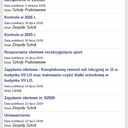
Deklaracja dostępności
Data publikacji: 2 sierpnia 2026
Szkoły Podstawowe
Dział:
PORADNIE PSYCHOLOGICZNO-PEDAGOGICZNE
Kontrole w 2026 r.
Zespół Poradni
Data publikacji: 30 lipca 2026
BIURO FINANSÓW OŚWIATY
Zespoły Szkół
Dział:
Dane podstawowe
Kontrole w 2025 r.
Statut
Data publikacji: 30 lipca 2026
Zespoły Szkół
Majątek
Dział:
Rozpoznanie ofertowe rozstrzygnięcie sport
Godziny dyżurów
Data publikacji: 24 lipca 2026
Ogłoszenia
Szkoły Podstawowe
Dział:
Zarządzenia
Zapytanie ofertowe - Kompleksowy remont sali lekcyjnej nr 11 w
Rejestry, ewidencje, archiwa
budynku VII LO oraz malowanie części klatki schodowej w
budynku VII LO.
Kontrole
Data publikacji: 24 lipca 2026
PONOWNE WYKORZYSTYWANIE
Licea
Dział:
Sprawozdania
Zapytanie ofertowe nr 3/2026
Data publikacji: 22 lipca 2026
Deklaracja dostępności
Zespoły Szkół
Dział:
DEKLARACJA DOSTĘPNOŚCI
Unieważnienie
OŚWIADCZENIA MAJĄTKOWE
Data publikacji: 22 lipca 2026
PONOWNE WYKORZYSTYWANIE
Zespoły Szkół
Dział: