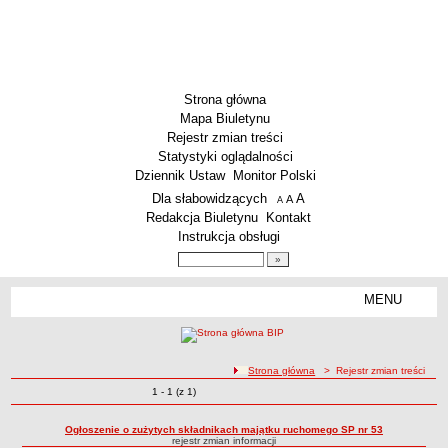
Strona główna
Mapa Biuletynu
Rejestr zmian treści
Statystyki oglądalności
Dziennik Ustaw
Monitor Polski
Menu dodatkowe
Dla słabowidzących
A
powiększ czcionkę
A
standardowy rozmiar czcionki
A
pomniejsz czcionkę
Redakcja Biuletynu
Kontakt
Instrukcja obsługi
Wyszukiwarka artykułów
Szukaj
MENU
Menu
SZKOŁY
Szkoły Podstawowe
ścieżka nawigacji
Strona główna
> Rejestr zmian treści
Licea
Zmiany o pozycjach
1 - 1 (z 1)
Rejestr zmian treści
Zespoły Szkół
Techniczne Zakłady Naukowe
Ogłoszenie o zużytych składnikach majątku ruchomego SP nr 53
rejestr zmian informacji
PRZEDSZKOLA