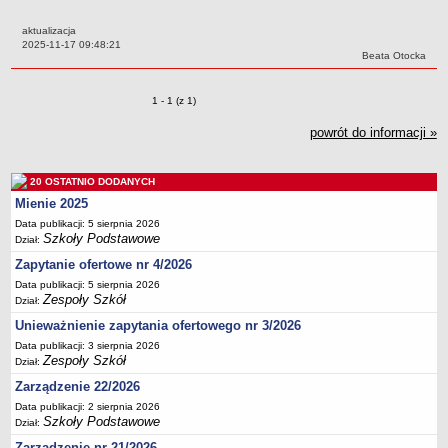
Przedszkola Miejskie
aktualizacja
ARCHIWUM SZKÓŁ I PLACÓWEK
Data:
2025-11-17 09:48:21
Autor:
Beata Otocka
Zlikwidowane gimnazja
Przekształcone szkoły i placówki
Zmiany o pozycjach
1 - 1 (z 1)
Wielofunkcyjna Placówka
powrót do informacji »
SPECJALNE OŚRODKI SZKOLNO-WYCHOWAWCZE
Specjalny Ośrodek nr 1
20 OSTATNIO DODANYCH
Specjalny Ośrodek nr 5
Mienie 2025
BURSA MIEJSKA
Data publikacji: 5 sierpnia 2026
Dane podstawowe
Szkoły Podstawowe
Dział:
Statut
Zapytanie ofertowe nr 4/2026
Majątek
Data publikacji: 5 sierpnia 2026
Zespoły Szkół
Dział:
Godziny dyżurów
Unieważnienie zapytania ofertowego nr 3/2026
Ogłoszenie
Data publikacji: 3 sierpnia 2026
Zespoły Szkół
Zarządzenia
Dział:
Zarządzenie 22/2026
Kontrole
Data publikacji: 2 sierpnia 2026
Rejestry, ewidencje, archiwa
Szkoły Podstawowe
Dział:
Sprawozdania
Zarządzenie nr 21/2026