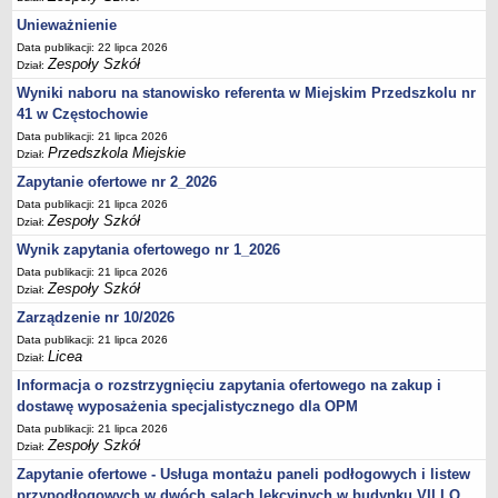
UDOSTĘPNIANIE INFORMACJI PUBLICZNEJ
Unieważnienie
OCHRONA DANYCH OSOBOWYCH
Data publikacji: 22 lipca 2026
Zespoły Szkół
Dział:
Wyniki naboru na stanowisko referenta w Miejskim Przedszkolu nr
41 w Częstochowie
Data publikacji: 21 lipca 2026
Przedszkola Miejskie
Dział:
Zapytanie ofertowe nr 2_2026
Data publikacji: 21 lipca 2026
Zespoły Szkół
Dział:
Wynik zapytania ofertowego nr 1_2026
Data publikacji: 21 lipca 2026
Zespoły Szkół
Dział:
Zarządzenie nr 10/2026
Data publikacji: 21 lipca 2026
Licea
Dział:
Informacja o rozstrzygnięciu zapytania ofertowego na zakup i
dostawę wyposażenia specjalistycznego dla OPM
Data publikacji: 21 lipca 2026
Zespoły Szkół
Dział:
Zapytanie ofertowe - Usługa montażu paneli podłogowych i listew
przypodłogowych w dwóch salach lekcyjnych w budynku VII LO