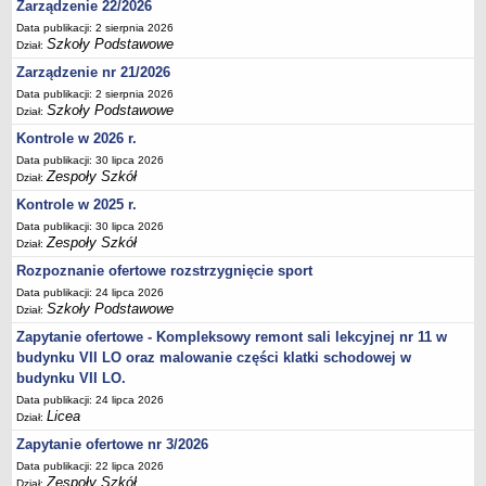
Zarządzenie 22/2026
Deklaracja dostępności
Data publikacji: 2 sierpnia 2026
Szkoły Podstawowe
PORADNIE PSYCHOLOGICZNO-PEDAGOGICZNE
Dział:
Zespół Poradni
Zarządzenie nr 21/2026
BIURO FINANSÓW OŚWIATY
Data publikacji: 2 sierpnia 2026
Szkoły Podstawowe
Dział:
Dane podstawowe
Kontrole w 2026 r.
Statut
Data publikacji: 30 lipca 2026
Majątek
Zespoły Szkół
Dział:
Godziny dyżurów
Kontrole w 2025 r.
Ogłoszenia
Data publikacji: 30 lipca 2026
Zespoły Szkół
Dział:
Zarządzenia
Rozpoznanie ofertowe rozstrzygnięcie sport
Rejestry, ewidencje, archiwa
Data publikacji: 24 lipca 2026
Szkoły Podstawowe
Dział:
Kontrole
Zapytanie ofertowe - Kompleksowy remont sali lekcyjnej nr 11 w
PONOWNE WYKORZYSTYWANIE
budynku VII LO oraz malowanie części klatki schodowej w
Sprawozdania
budynku VII LO.
Deklaracja dostępności
Data publikacji: 24 lipca 2026
Licea
Dział:
DEKLARACJA DOSTĘPNOŚCI
Zapytanie ofertowe nr 3/2026
OŚWIADCZENIA MAJĄTKOWE
Data publikacji: 22 lipca 2026
PONOWNE WYKORZYSTYWANIE
Zespoły Szkół
Dział: