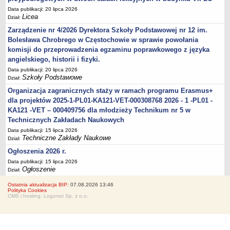
Data publikacji: 20 lipca 2026
Licea
Dział:
Zarządzenie nr 4/2026 Dyrektora Szkoły Podstawowej nr 12 im.
Bolesława Chrobrego w Częstochowie w sprawie powołania
komisji do przeprowadzenia egzaminu poprawkowego z języka
angielskiego, historii i fizyki.
Data publikacji: 20 lipca 2026
Szkoły Podstawowe
Dział:
Organizacja zagranicznych staży w ramach programu Erasmus+
dla projektów 2025-1-PL01-KA121-VET-000308768 2026 - 1 -PL01 -
KA121 -VET – 000409756 dla młodzieży Technikum nr 5 w
Technicznych Zakładach Naukowych
Data publikacji: 15 lipca 2026
Techniczne Zakłady Naukowe
Dział:
Ogłoszenia 2026 r.
Data publikacji: 15 lipca 2026
Ogłoszenie
Dział:
Ostatnia aktualizacja BIP:
07.08.2026 13:46
Polityka Cookies
CMS i hosting: Logonet Sp. z o.o.