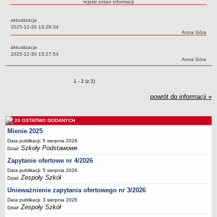
rejestr zmian informacji
Przedszkola Miejskie
aktualizacja
ARCHIWUM SZKÓŁ I PLACÓWEK
Data:
2025-12-30 13:28:34
Zlikwidowane gimnazja
Autor:
Anna Góra
Przekształcone szkoły i placówki
aktualizacja
Data:
2025-12-30 13:27:54
Wielofunkcyjna Placówka
Autor:
Anna Góra
SPECJALNE OŚRODKI SZKOLNO-WYCHOWAWCZE
Specjalny Ośrodek nr 1
Zmiany o pozycjach
1 - 2 (z 2)
Specjalny Ośrodek nr 5
powrót do informacji »
BURSA MIEJSKA
Dane podstawowe
20 OSTATNIO DODANYCH
Statut
Mienie 2025
Majątek
Data publikacji: 5 sierpnia 2026
Szkoły Podstawowe
Dział:
Godziny dyżurów
Zapytanie ofertowe nr 4/2026
Ogłoszenie
Data publikacji: 5 sierpnia 2026
Zarządzenia
Zespoły Szkół
Dział:
Kontrole
Unieważnienie zapytania ofertowego nr 3/2026
Rejestry, ewidencje, archiwa
Data publikacji: 3 sierpnia 2026
Zespoły Szkół
Dział:
Sprawozdania