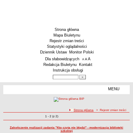
Strona główna
Mapa Biuletynu
Rejestr zmian treści
Statystyki oglądalności
Dziennik Ustaw
Monitor Polski
Menu dodatkowe
Dla słabowidzących
A
powiększ czcionkę
A
standardowy rozmiar czcionki
A
pomniejsz czcionkę
Redakcja Biuletynu
Kontakt
Instrukcja obsługi
Wyszukiwarka artykułów
Szukaj
MENU
Menu
SZKOŁY
Szkoły Podstawowe
ścieżka nawigacji
Strona główna
> Rejestr zmian treści
Licea
Zmiany o pozycjach
1 - 2 (z 2)
Rejestr zmian treści
Zespoły Szkół
Techniczne Zakłady Naukowe
Zakończenie realizacji zadania "Kto czyta nie błądzi" - modernizacja biblioteki
szkolnej
PRZEDSZKOLA