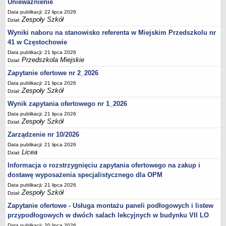
Unieważnienie
UDOSTĘPNIANIE INFORMACJI PUBLICZNEJ
OCHRONA DANYCH OSOBOWYCH
Data publikacji: 22 lipca 2026
Zespoły Szkół
Dział:
Wyniki naboru na stanowisko referenta w Miejskim Przedszkolu nr
41 w Częstochowie
Data publikacji: 21 lipca 2026
Przedszkola Miejskie
Dział:
Zapytanie ofertowe nr 2_2026
Data publikacji: 21 lipca 2026
Zespoły Szkół
Dział:
Wynik zapytania ofertowego nr 1_2026
Data publikacji: 21 lipca 2026
Zespoły Szkół
Dział:
Zarządzenie nr 10/2026
Data publikacji: 21 lipca 2026
Licea
Dział:
Informacja o rozstrzygnięciu zapytania ofertowego na zakup i
dostawę wyposażenia specjalistycznego dla OPM
Data publikacji: 21 lipca 2026
Zespoły Szkół
Dział:
Zapytanie ofertowe - Usługa montażu paneli podłogowych i listew
przypodłogowych w dwóch salach lekcyjnych w budynku VII LO
Data publikacji: 20 lipca 2026