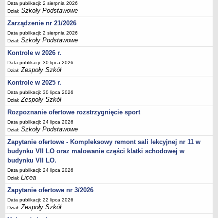
Data publikacji: 2 sierpnia 2026
Deklaracja dostępności
Szkoły Podstawowe
Dział:
PORADNIE PSYCHOLOGICZNO-PEDAGOGICZNE
Zarządzenie nr 21/2026
Zespół Poradni
Data publikacji: 2 sierpnia 2026
Szkoły Podstawowe
BIURO FINANSÓW OŚWIATY
Dział:
Dane podstawowe
Kontrole w 2026 r.
Data publikacji: 30 lipca 2026
Statut
Zespoły Szkół
Dział:
Majątek
Kontrole w 2025 r.
Godziny dyżurów
Data publikacji: 30 lipca 2026
Zespoły Szkół
Dział:
Ogłoszenia
Rozpoznanie ofertowe rozstrzygnięcie sport
Zarządzenia
Data publikacji: 24 lipca 2026
Rejestry, ewidencje, archiwa
Szkoły Podstawowe
Dział:
Kontrole
Zapytanie ofertowe - Kompleksowy remont sali lekcyjnej nr 11 w
budynku VII LO oraz malowanie części klatki schodowej w
PONOWNE WYKORZYSTYWANIE
budynku VII LO.
Sprawozdania
Data publikacji: 24 lipca 2026
Licea
Deklaracja dostępności
Dział:
DEKLARACJA DOSTĘPNOŚCI
Zapytanie ofertowe nr 3/2026
OŚWIADCZENIA MAJĄTKOWE
Data publikacji: 22 lipca 2026
Zespoły Szkół
Dział:
PONOWNE WYKORZYSTYWANIE