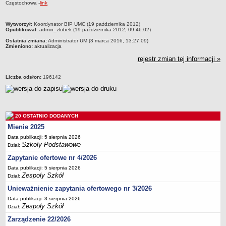
Częstochowa -
link
Przedszkola Miejskie
ARCHIWUM SZKÓŁ I PLACÓWEK
metryczka
Wytworzył:
Koordynator BIP UMC (19 października 2012)
Opublikował:
admin_zlobek (19 października 2012, 09:46:02)
Zlikwidowane gimnazja
Ostatnia zmiana:
Administrator UM (3 marca 2016, 13:27:09)
Przekształcone szkoły i placówki
Zmieniono:
aktualizacja
rejestr zmian tej informacji »
Wielofunkcyjna Placówka
SPECJALNE OŚRODKI SZKOLNO-WYCHOWAWCZE
Liczba odsłon:
196142
Specjalny Ośrodek nr 1
Specjalny Ośrodek nr 5
BURSA MIEJSKA
Dane podstawowe
20 OSTATNIO DODANYCH
Mienie 2025
Statut
Data publikacji: 5 sierpnia 2026
Majątek
Szkoły Podstawowe
Dział:
Godziny dyżurów
Zapytanie ofertowe nr 4/2026
Data publikacji: 5 sierpnia 2026
Ogłoszenie
Zespoły Szkół
Dział:
Zarządzenia
Unieważnienie zapytania ofertowego nr 3/2026
Kontrole
Data publikacji: 3 sierpnia 2026
Zespoły Szkół
Dział:
Rejestry, ewidencje, archiwa
Zarządzenie 22/2026
Sprawozdania