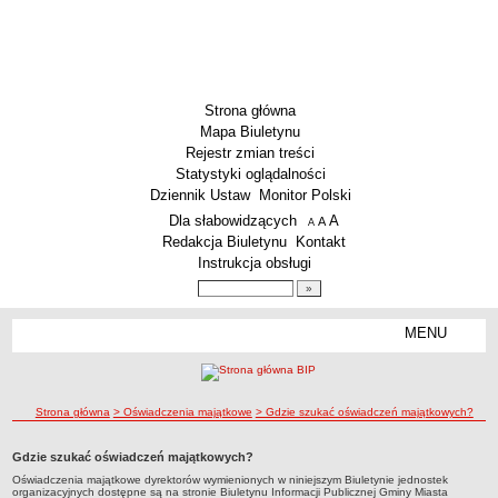
Strona główna
Mapa Biuletynu
Rejestr zmian treści
Statystyki oglądalności
Dziennik Ustaw
Monitor Polski
Menu dodatkowe
Dla słabowidzących
A
powiększ czcionkę
A
standardowy rozmiar czcionki
A
pomniejsz czcionkę
Redakcja Biuletynu
Kontakt
Instrukcja obsługi
Wyszukiwarka artykułów
Szukaj
MENU
Menu
SZKOŁY
Szkoły Podstawowe
ścieżka nawigacji
Strona główna
> Oświadczenia majątkowe
> Gdzie szukać oświadczeń majątkowych?
Licea
Zespoły Szkół
Gdzie szukać oświadczeń majątkowych?
Techniczne Zakłady Naukowe
Oświadczenia majątkowe dyrektorów wymienionych w niniejszym Biuletynie jednostek
organizacyjnych dostępne są na stronie Biuletynu Informacji Publicznej Gminy Miasta
PRZEDSZKOLA