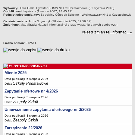
Deklaracja dostępności
metryczka
Wytworzył:
Ewa Galle, Dyrektor SOSW Nr 1 w Częstochowie (21 stycznia 2013)
Opublikował:
krystek_r (1 marca 2007, 14:45:17)
PORADNIE PSYCHOLOGICZNO-PEDAGOGICZNE
Podmiot udostępniający:
Specjalny Ośrodek Szkolno - Wychowawczy Nr 1 w Częstochowie
Zespół Poradni
Ostatnia zmiana:
Anna Szymczyk (28 sierpnia 2025, 09:59:02)
Zmieniono:
aktualizacja klauzuli informacyjnej o przetwarzaniu danych osobowych
BIURO FINANSÓW OŚWIATY
Dane podstawowe
rejestr zmian tej informacji »
Statut
Liczba odsłon:
212514
Majątek
Godziny dyżurów
Ogłoszenia
20 OSTATNIO DODANYCH
Zarządzenia
Mienie 2025
Rejestry, ewidencje, archiwa
Data publikacji: 5 sierpnia 2026
Szkoły Podstawowe
Dział:
Kontrole
Zapytanie ofertowe nr 4/2026
PONOWNE WYKORZYSTYWANIE
Data publikacji: 5 sierpnia 2026
Zespoły Szkół
Sprawozdania
Dział:
Unieważnienie zapytania ofertowego nr 3/2026
Deklaracja dostępności
Data publikacji: 3 sierpnia 2026
DEKLARACJA DOSTĘPNOŚCI
Zespoły Szkół
Dział:
OŚWIADCZENIA MAJĄTKOWE
Zarządzenie 22/2026
PONOWNE WYKORZYSTYWANIE
Data publikacji: 2 sierpnia 2026