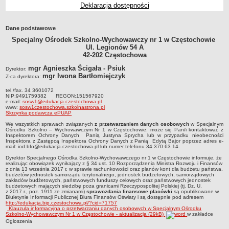
Deklaracja dostępności
Przedszkola Miejskie
ARCHIWUM SZKÓŁ I PLACÓWEK
Dane podstawowe
Zlikwidowane gimnazja
Specjalny Ośrodek Szkolno-Wychowawczy nr 1 w Częstochowie
Przekształcone szkoły i placówki
Ul. Legionów 54 A
42-202 Częstochowa
Wielofunkcyjna Placówka
mgr Agnieszka Ścigała - Psiuk
Dyrektor:
SPECJALNE OŚRODKI SZKOLNO-WYCHOWAWCZE
mgr Iwona Bartłomiejczyk
Z-ca dyrektora:
Specjalny Ośrodek nr 1
tel./fax. 34 3601072
Specjalny Ośrodek nr 5
NIP:9491759382 REGON:151567920
e-mail:
sosw1@edukacja.czestochowa.pl
BURSA MIEJSKA
www:
sosw1czestochowa.szkolnastrona.pl
Skrzynka podawcza ePUAP
Dane podstawowe
We wszystkich sprawach związanych
z przetwarzaniem danych osobowych
w Specjalnym
Ośrodku Szkolno – Wychowawczym Nr 1 w Częstochowie. może się Pan/i kontaktować z
Statut
Inspektorem Ochrony Danych Panią Justyna Sprycha lub w przypadku nieobecności
Inspektora z Zastępcą Inspektora Ochrony Danych z Panią Edytą Bajor poprzez adres e-
Majątek
mail: iod.bfo@edukacja.czestochowa.pl lub numer telefonu 34 370 63 14.
Godziny dyżurów
Dyrektor Specjalnego Ośrodka Szkolno-Wychowawczego nr 1 w Częstochowie informuje, że
realizując obowiązek wynikający z § 34 ust. 10 Rozporządzenia Ministra Rozwoju i Finansów
z dnia 13 września 2017 r. w sprawie rachunkowości oraz planów kont dla budżetu państwa,
Ogłoszenie
budżetów jednostek samorządu terytorialnego, jednostek budżetowych, samorządowych
zakładów budżetowych, państwowych funduszy celowych oraz państwowych jednostek
Zarządzenia
budżetowych mających siedzibę poza granicami Rzeczypospolitej Polskiej (tj. Dz. U.
z 2017 r., poz. 1911 ze zmianami)
sprawozdania finansowe placówki
są opublikowane w
Kontrole
Biuletynie Informacji Publicznej Biura Finansów Oświaty i są dostępnie pod adresem
http://edukacja.bip.czestochowa.pl/?cid=71757
Klauzula informacyjna o przetwarzaniu danych osobowych w Specjalnym Ośrodku
Rejestry, ewidencje, archiwa
Szkolno-Wychowawczym Nr 1 w Częstochowie - aktualizacja (29kB)
w zakładce
Ogłoszenia
Sprawozdania