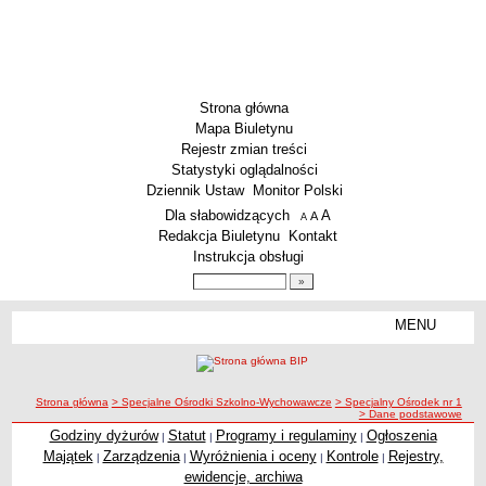
Strona główna
Mapa Biuletynu
Rejestr zmian treści
Statystyki oglądalności
Dziennik Ustaw
Monitor Polski
Menu dodatkowe
Dla słabowidzących
A
powiększ czcionkę
A
standardowy rozmiar czcionki
A
pomniejsz czcionkę
Redakcja Biuletynu
Kontakt
Instrukcja obsługi
Wyszukiwarka artykułów
Szukaj
MENU
Menu
SZKOŁY
Szkoły Podstawowe
ścieżka nawigacji
Strona główna
> Specjalne Ośrodki Szkolno-Wychowawcze
> Specjalny Ośrodek nr 1
Licea
> Dane podstawowe
Zespoły Szkół
Godziny dyżurów
Statut
Programy i regulaminy
Ogłoszenia
|
|
|
Majątek
Zarządzenia
Wyróżnienia i oceny
Kontrole
Rejestry,
|
|
|
|
Techniczne Zakłady Naukowe
ewidencje, archiwa
PRZEDSZKOLA