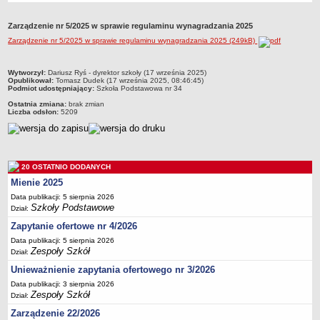
Przedszkola Miejskie
Zarządzenie nr 5/2025 w sprawie regulaminu wynagradzania 2025
ARCHIWUM SZKÓŁ I PLACÓWEK
Zarządzenie nr 5/2025 w sprawie regulaminu wynagradzania 2025 (249kB)
Zlikwidowane gimnazja
Przekształcone szkoły i placówki
metryczka
Wytworzył:
Dariusz Ryś - dyrektor szkoły (17 września 2025)
Opublikował:
Tomasz Dudek (17 września 2025, 08:46:45)
Wielofunkcyjna Placówka
Podmiot udostępniający:
Szkoła Podstawowa nr 34
SPECJALNE OŚRODKI SZKOLNO-WYCHOWAWCZE
Ostatnia zmiana:
brak zmian
Liczba odsłon:
5209
Specjalny Ośrodek nr 1
Specjalny Ośrodek nr 5
BURSA MIEJSKA
Dane podstawowe
20 OSTATNIO DODANYCH
Mienie 2025
Statut
Data publikacji: 5 sierpnia 2026
Majątek
Szkoły Podstawowe
Dział:
Godziny dyżurów
Zapytanie ofertowe nr 4/2026
Ogłoszenie
Data publikacji: 5 sierpnia 2026
Zespoły Szkół
Dział:
Zarządzenia
Unieważnienie zapytania ofertowego nr 3/2026
Kontrole
Data publikacji: 3 sierpnia 2026
Zespoły Szkół
Rejestry, ewidencje, archiwa
Dział:
Zarządzenie 22/2026
Sprawozdania