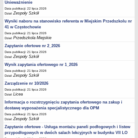
UDOSTĘPNIANIE INFORMACJI PUBLICZNEJ
Unieważnienie
OCHRONA DANYCH OSOBOWYCH
Data publikacji: 22 lipca 2026
Zespoły Szkół
Dział:
Wyniki naboru na stanowisko referenta w Miejskim Przedszkolu nr
41 w Częstochowie
Data publikacji: 21 lipca 2026
Przedszkola Miejskie
Dział:
Zapytanie ofertowe nr 2_2026
Data publikacji: 21 lipca 2026
Zespoły Szkół
Dział:
Wynik zapytania ofertowego nr 1_2026
Data publikacji: 21 lipca 2026
Zespoły Szkół
Dział:
Zarządzenie nr 10/2026
Data publikacji: 21 lipca 2026
Licea
Dział:
Informacja o rozstrzygnięciu zapytania ofertowego na zakup i
dostawę wyposażenia specjalistycznego dla OPM
Data publikacji: 21 lipca 2026
Zespoły Szkół
Dział:
Zapytanie ofertowe - Usługa montażu paneli podłogowych i listew
przypodłogowych w dwóch salach lekcyjnych w budynku VII LO