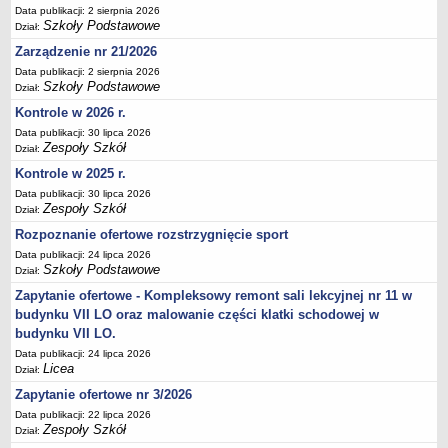
Data publikacji: 2 sierpnia 2026
Deklaracja dostępności
Szkoły Podstawowe
Dział:
PORADNIE PSYCHOLOGICZNO-PEDAGOGICZNE
Zarządzenie nr 21/2026
Zespół Poradni
Data publikacji: 2 sierpnia 2026
BIURO FINANSÓW OŚWIATY
Szkoły Podstawowe
Dział:
Dane podstawowe
Kontrole w 2026 r.
Statut
Data publikacji: 30 lipca 2026
Zespoły Szkół
Dział:
Majątek
Kontrole w 2025 r.
Godziny dyżurów
Data publikacji: 30 lipca 2026
Zespoły Szkół
Ogłoszenia
Dział:
Rozpoznanie ofertowe rozstrzygnięcie sport
Zarządzenia
Data publikacji: 24 lipca 2026
Rejestry, ewidencje, archiwa
Szkoły Podstawowe
Dział:
Kontrole
Zapytanie ofertowe - Kompleksowy remont sali lekcyjnej nr 11 w
PONOWNE WYKORZYSTYWANIE
budynku VII LO oraz malowanie części klatki schodowej w
budynku VII LO.
Sprawozdania
Data publikacji: 24 lipca 2026
Deklaracja dostępności
Licea
Dział:
DEKLARACJA DOSTĘPNOŚCI
Zapytanie ofertowe nr 3/2026
OŚWIADCZENIA MAJĄTKOWE
Data publikacji: 22 lipca 2026
Zespoły Szkół
PONOWNE WYKORZYSTYWANIE
Dział: