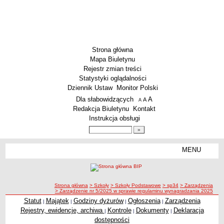
Strona główna
Mapa Biuletynu
Rejestr zmian treści
Statystyki oglądalności
Dziennik Ustaw
Monitor Polski
Menu dodatkowe
Dla słabowidzących
A
powiększ czcionkę
A
standardowy rozmiar czcionki
A
pomniejsz czcionkę
Redakcja Biuletynu
Kontakt
Instrukcja obsługi
Wyszukiwarka artykułów
Szukaj
MENU
Menu
SZKOŁY
Szkoły Podstawowe
ścieżka nawigacji
Strona główna
> Szkoły
> Szkoły Podstawowe
> sp34
> Zarządzenia
Licea
> Zarządzenie nr 5/2025 w sprawie regulaminu wynagradzania 2025
Zespoły Szkół
Statut
Majątek
Godziny dyżurów
Ogłoszenia
Zarządzenia
|
|
|
|
Rejestry, ewidencje, archiwa
Kontrole
Dokumenty
Deklaracja
|
|
|
Techniczne Zakłady Naukowe
dostępności
PRZEDSZKOLA