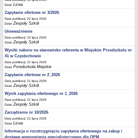
UDOSTĘPNIANIE INFORMACJI PUBLICZNEJ
Licea
Dział:
OCHRONA DANYCH OSOBOWYCH
Zapytanie ofertowe nr 3/2026
Data publikacji: 22 lipca 2026
Zespoły Szkół
Dział:
Unieważnienie
Data publikacji: 22 lipca 2026
Zespoły Szkół
Dział:
Wyniki naboru na stanowisko referenta w Miejskim Przedszkolu nr
41 w Częstochowie
Data publikacji: 21 lipca 2026
Przedszkola Miejskie
Dział:
Zapytanie ofertowe nr 2_2026
Data publikacji: 21 lipca 2026
Zespoły Szkół
Dział:
Wynik zapytania ofertowego nr 1_2026
Data publikacji: 21 lipca 2026
Zespoły Szkół
Dział:
Zarządzenie nr 10/2026
Data publikacji: 21 lipca 2026
Licea
Dział:
Informacja o rozstrzygnięciu zapytania ofertowego na zakup i
dostawę wyposażenia specjalistycznego dla OPM