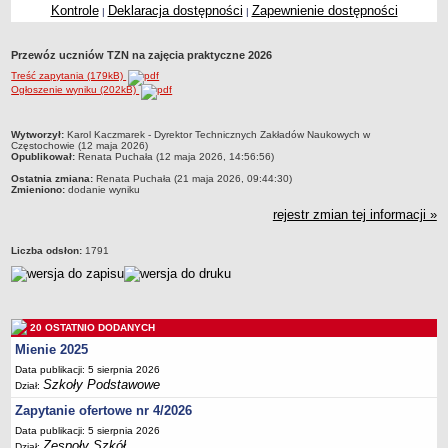
Kontrole
Deklaracja dostępności
Zapewnienie dostępności
|
|
Przedszkola Miejskie
ARCHIWUM SZKÓŁ I PLACÓWEK
Przewóz uczniów TZN na zajęcia praktyczne 2026
Zlikwidowane gimnazja
Treść zapytania (179kB)
Przekształcone szkoły i placówki
Ogłoszenie wyniku (202kB)
Wielofunkcyjna Placówka
metryczka
Wytworzył:
Karol Kaczmarek - Dyrektor Technicznych Zakładów Naukowych w
SPECJALNE OŚRODKI SZKOLNO-WYCHOWAWCZE
Częstochowie (12 maja 2026)
Opublikował:
Renata Puchała (12 maja 2026, 14:56:56)
Specjalny Ośrodek nr 1
Ostatnia zmiana:
Renata Puchała (21 maja 2026, 09:44:30)
Specjalny Ośrodek nr 5
Zmieniono:
dodanie wyniku
BURSA MIEJSKA
rejestr zmian tej informacji »
Dane podstawowe
Liczba odsłon:
1791
Statut
Majątek
Godziny dyżurów
20 OSTATNIO DODANYCH
Ogłoszenie
Mienie 2025
Zarządzenia
Data publikacji: 5 sierpnia 2026
Szkoły Podstawowe
Kontrole
Dział:
Zapytanie ofertowe nr 4/2026
Rejestry, ewidencje, archiwa
Data publikacji: 5 sierpnia 2026
Sprawozdania
Zespoły Szkół
Dział: