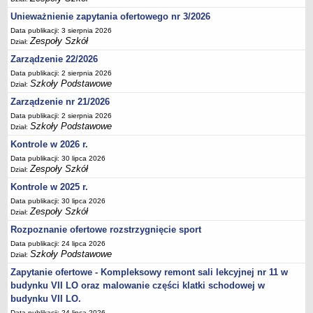
Deklaracja dostępności
Unieważnienie zapytania ofertowego nr 3/2026
PORADNIE PSYCHOLOGICZNO-PEDAGOGICZNE
Data publikacji: 3 sierpnia 2026
Zespoły Szkół
Zespół Poradni
Dział:
Zarządzenie 22/2026
BIURO FINANSÓW OŚWIATY
Dane podstawowe
Data publikacji: 2 sierpnia 2026
Szkoły Podstawowe
Dział:
Statut
Zarządzenie nr 21/2026
Majątek
Data publikacji: 2 sierpnia 2026
Szkoły Podstawowe
Godziny dyżurów
Dział:
Kontrole w 2026 r.
Ogłoszenia
Data publikacji: 30 lipca 2026
Zarządzenia
Zespoły Szkół
Dział:
Rejestry, ewidencje, archiwa
Kontrole w 2025 r.
Kontrole
Data publikacji: 30 lipca 2026
Zespoły Szkół
Dział:
PONOWNE WYKORZYSTYWANIE
Rozpoznanie ofertowe rozstrzygnięcie sport
Sprawozdania
Data publikacji: 24 lipca 2026
Szkoły Podstawowe
Deklaracja dostępności
Dział:
DEKLARACJA DOSTĘPNOŚCI
Zapytanie ofertowe - Kompleksowy remont sali lekcyjnej nr 11 w
budynku VII LO oraz malowanie części klatki schodowej w
OŚWIADCZENIA MAJĄTKOWE
budynku VII LO.
PONOWNE WYKORZYSTYWANIE
Data publikacji: 24 lipca 2026