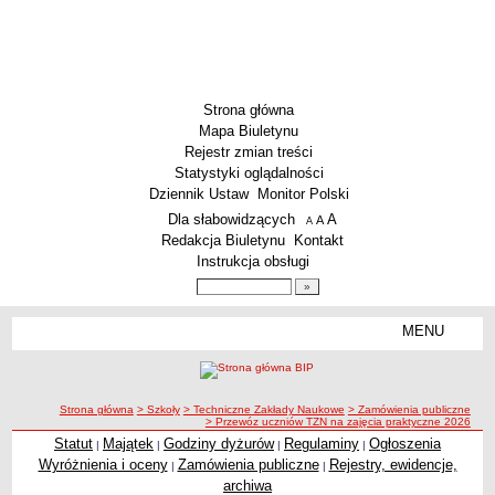
Strona główna
Mapa Biuletynu
Rejestr zmian treści
Statystyki oglądalności
Dziennik Ustaw
Monitor Polski
Menu dodatkowe
Dla słabowidzących
A
powiększ czcionkę
A
standardowy rozmiar czcionki
A
pomniejsz czcionkę
Redakcja Biuletynu
Kontakt
Instrukcja obsługi
Wyszukiwarka artykułów
Szukaj
MENU
Menu
SZKOŁY
Szkoły Podstawowe
ścieżka nawigacji
Strona główna
> Szkoły
> Techniczne Zakłady Naukowe
> Zamówienia publiczne
Licea
> Przewóz uczniów TZN na zajęcia praktyczne 2026
Zespoły Szkół
Statut
Majątek
Godziny dyżurów
Regulaminy
Ogłoszenia
|
|
|
|
Wyróżnienia i oceny
Zamówienia publiczne
Rejestry, ewidencje,
|
|
Techniczne Zakłady Naukowe
archiwa
PRZEDSZKOLA