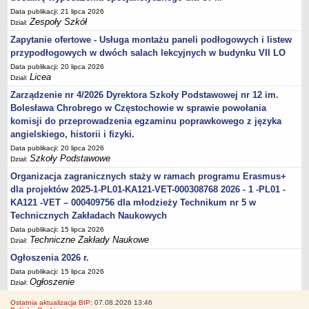
Data publikacji: 21 lipca 2026
Zespoły Szkół
Dział:
Zapytanie ofertowe - Usługa montażu paneli podłogowych i listew
przypodłogowych w dwóch salach lekcyjnych w budynku VII LO
Data publikacji: 20 lipca 2026
Licea
Dział:
Zarządzenie nr 4/2026 Dyrektora Szkoły Podstawowej nr 12 im.
Bolesława Chrobrego w Częstochowie w sprawie powołania
komisji do przeprowadzenia egzaminu poprawkowego z języka
angielskiego, historii i fizyki.
Data publikacji: 20 lipca 2026
Szkoły Podstawowe
Dział:
Organizacja zagranicznych staży w ramach programu Erasmus+
dla projektów 2025-1-PL01-KA121-VET-000308768 2026 - 1 -PL01 -
KA121 -VET – 000409756 dla młodzieży Technikum nr 5 w
Technicznych Zakładach Naukowych
Data publikacji: 15 lipca 2026
Techniczne Zakłady Naukowe
Dział:
Ogłoszenia 2026 r.
Data publikacji: 15 lipca 2026
Ogłoszenie
Dział:
Ostatnia aktualizacja BIP:
07.08.2026 13:46