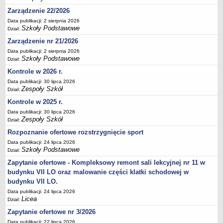
Deklaracja dostępności
Zarządzenie 22/2026
PORADNIE PSYCHOLOGICZNO-PEDAGOGICZNE
Data publikacji: 2 sierpnia 2026
Szkoły Podstawowe
Dział:
Zespół Poradni
Zarządzenie nr 21/2026
BIURO FINANSÓW OŚWIATY
Data publikacji: 2 sierpnia 2026
Dane podstawowe
Szkoły Podstawowe
Dział:
Statut
Kontrole w 2026 r.
Majątek
Data publikacji: 30 lipca 2026
Zespoły Szkół
Dział:
Godziny dyżurów
Kontrole w 2025 r.
Ogłoszenia
Data publikacji: 30 lipca 2026
Zarządzenia
Zespoły Szkół
Dział:
Rejestry, ewidencje, archiwa
Rozpoznanie ofertowe rozstrzygnięcie sport
Kontrole
Data publikacji: 24 lipca 2026
Szkoły Podstawowe
Dział:
PONOWNE WYKORZYSTYWANIE
Zapytanie ofertowe - Kompleksowy remont sali lekcyjnej nr 11 w
Sprawozdania
budynku VII LO oraz malowanie części klatki schodowej w
budynku VII LO.
Deklaracja dostępności
Data publikacji: 24 lipca 2026
DEKLARACJA DOSTĘPNOŚCI
Licea
Dział:
OŚWIADCZENIA MAJĄTKOWE
Zapytanie ofertowe nr 3/2026
PONOWNE WYKORZYSTYWANIE
Data publikacji: 22 lipca 2026