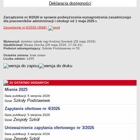
Deklaracja dostępności
Przedszkola Miejskie
ARCHIWUM SZKÓŁ I PLACÓWEK
Zarządzenie nr 9/2026 w sprawie podwyższenia wynagrodzenia zasadniczego
Zlikwidowane gimnazja
dla pracowników administracji i obsługi od 1 maja 2026 r.
Zarządzenie nr 9/2026 (36kB)
Przekształcone szkoły i placówki
Wielofunkcyjna Placówka
metryczka
Wytworzył:
dyrektor szkoły mgr Andrzej Szostek (28 maja 2026)
SPECJALNE OŚRODKI SZKOLNO-WYCHOWAWCZE
Opublikował:
Beata Otocka (28 maja 2026, 17:34:31)
Podmiot udostępniający:
Szkoła Podstawowa nr 53
Specjalny Ośrodek nr 1
Ostatnia zmiana:
brak zmian
Specjalny Ośrodek nr 5
Liczba odsłon:
1455
BURSA MIEJSKA
Dane podstawowe
Statut
20 OSTATNIO DODANYCH
Majątek
Mienie 2025
Data publikacji: 5 sierpnia 2026
Godziny dyżurów
Szkoły Podstawowe
Dział:
Ogłoszenie
Zapytanie ofertowe nr 4/2026
Zarządzenia
Data publikacji: 5 sierpnia 2026
Zespoły Szkół
Dział:
Kontrole
Unieważnienie zapytania ofertowego nr 3/2026
Rejestry, ewidencje, archiwa
Data publikacji: 3 sierpnia 2026
Sprawozdania
Zespoły Szkół
Dział: