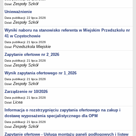
UDOSTĘPNIANIE INFORMACJI PUBLICZNEJ
Zespoły Szkół
Dział:
OCHRONA DANYCH OSOBOWYCH
Unieważnienie
Data publikacji: 22 lipca 2026
Zespoły Szkół
Dział:
Wyniki naboru na stanowisko referenta w Miejskim Przedszkolu nr
41 w Częstochowie
Data publikacji: 21 lipca 2026
Przedszkola Miejskie
Dział:
Zapytanie ofertowe nr 2_2026
Data publikacji: 21 lipca 2026
Zespoły Szkół
Dział:
Wynik zapytania ofertowego nr 1_2026
Data publikacji: 21 lipca 2026
Zespoły Szkół
Dział:
Zarządzenie nr 10/2026
Data publikacji: 21 lipca 2026
Licea
Dział:
Informacja o rozstrzygnięciu zapytania ofertowego na zakup i
dostawę wyposażenia specjalistycznego dla OPM
Data publikacji: 21 lipca 2026
Zespoły Szkół
Dział:
Zapytanie ofertowe - Usługa montażu paneli podłogowych i listew