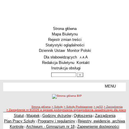
Strona główna
Mapa Biuletynu
Rejestr zmian treści
Statystyki oglądalności
Dziennik Ustaw
Monitor Polski
Menu dodatkowe
Dla słabowidzących
A
powiększ czcionkę
A
standardowy rozmiar czcionki
A
pomniejsz czcionkę
Redakcja Biuletynu
Kontakt
Instrukcja obsługi
Wyszukiwarka artykułów
Szukaj
MENU
Menu
SZKOŁY
Szkoły Podstawowe
ścieżka nawigacji
Strona główna
> Szkoły
> Szkoły Podstawowe
> sp53
> Zarządzenia
Licea
> Zarządzenie nr 9/2026 w sprawie podwyższenia wynagrodzenia zasadniczego dla pracownikó
Zespoły Szkół
Statut
Majątek
Godziny dyżurów
Ogłoszenia
Zarządzenia
|
|
|
|
Plan Pracy Szkoły
Programy i regulaminy
Rejestry, ewidencje, archiwa
|
|
Techniczne Zakłady Naukowe
Kontrole
Archiwum - Gimnazjum nr 18
Zapewnienie dostępności
|
|
PRZEDSZKOLA