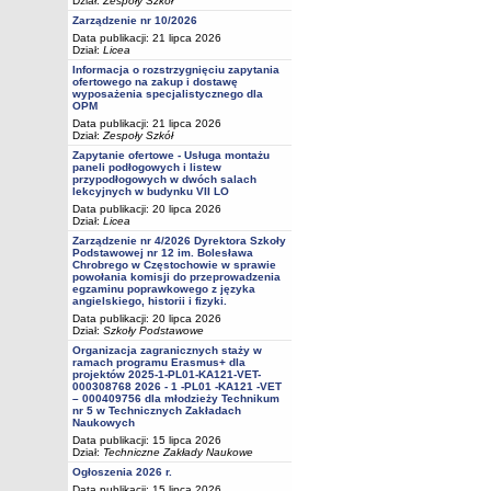
Dział:
Zespoły Szkół
Zarządzenie nr 10/2026
Data publikacji: 21 lipca 2026
Dział:
Licea
Informacja o rozstrzygnięciu zapytania
ofertowego na zakup i dostawę
wyposażenia specjalistycznego dla
OPM
Data publikacji: 21 lipca 2026
Dział:
Zespoły Szkół
Zapytanie ofertowe - Usługa montażu
paneli podłogowych i listew
przypodłogowych w dwóch salach
lekcyjnych w budynku VII LO
Data publikacji: 20 lipca 2026
Dział:
Licea
Zarządzenie nr 4/2026 Dyrektora Szkoły
Podstawowej nr 12 im. Bolesława
Chrobrego w Częstochowie w sprawie
powołania komisji do przeprowadzenia
egzaminu poprawkowego z języka
angielskiego, historii i fizyki.
Data publikacji: 20 lipca 2026
Dział:
Szkoły Podstawowe
Organizacja zagranicznych staży w
ramach programu Erasmus+ dla
projektów 2025-1-PL01-KA121-VET-
000308768 2026 - 1 -PL01 -KA121 -VET
– 000409756 dla młodzieży Technikum
nr 5 w Technicznych Zakładach
Naukowych
Data publikacji: 15 lipca 2026
Dział:
Techniczne Zakłady Naukowe
Ogłoszenia 2026 r.
Data publikacji: 15 lipca 2026