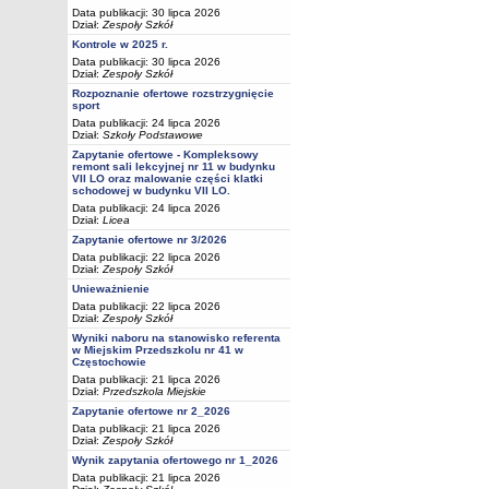
Data publikacji: 30 lipca 2026
Dział:
Zespoły Szkół
Kontrole w 2025 r.
Data publikacji: 30 lipca 2026
Dział:
Zespoły Szkół
Rozpoznanie ofertowe rozstrzygnięcie
sport
Data publikacji: 24 lipca 2026
Dział:
Szkoły Podstawowe
Zapytanie ofertowe - Kompleksowy
remont sali lekcyjnej nr 11 w budynku
VII LO oraz malowanie części klatki
schodowej w budynku VII LO.
Data publikacji: 24 lipca 2026
Dział:
Licea
Zapytanie ofertowe nr 3/2026
Data publikacji: 22 lipca 2026
Dział:
Zespoły Szkół
Unieważnienie
Data publikacji: 22 lipca 2026
Dział:
Zespoły Szkół
Wyniki naboru na stanowisko referenta
w Miejskim Przedszkolu nr 41 w
Częstochowie
Data publikacji: 21 lipca 2026
Dział:
Przedszkola Miejskie
Zapytanie ofertowe nr 2_2026
Data publikacji: 21 lipca 2026
Dział:
Zespoły Szkół
Wynik zapytania ofertowego nr 1_2026
Data publikacji: 21 lipca 2026