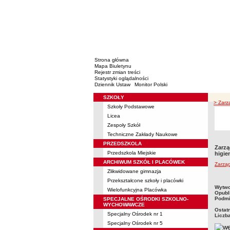
Strona główna
Mapa Biuletynu
Rejestr zmian treści
Statystyki oglądalności
Dziennik Ustaw
Monitor Polski
SZKOŁY
Menu
> Zarz
Szkoły Podstawowe
Licea
Zespoły Szkół
Techniczne Zakłady Naukowe
PRZEDSZKOLA
Zarzą
Przedszkola Miejskie
higie
ARCHIWUM SZKÓŁ I PLACÓWEK
Zarzą
Zlikwidowane gimnazja
Przekształcone szkoły i placówki
metry
Wytwo
Wielofunkcyjna Placówka
Opubl
Podmi
SPECJALNE OŚRODKI SZKOLNO-
WYCHOWAWCZE
Ostat
Specjalny Ośrodek nr 1
Liczb
Specjalny Ośrodek nr 5