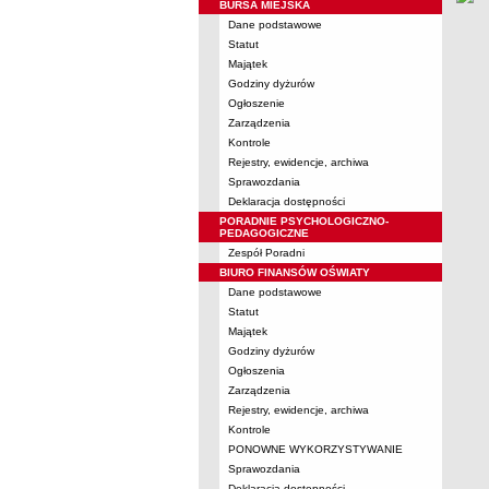
BURSA MIEJSKA
Dane podstawowe
Statut
Majątek
Godziny dyżurów
Ogłoszenie
Zarządzenia
Kontrole
Rejestry, ewidencje, archiwa
Sprawozdania
Deklaracja dostępności
PORADNIE PSYCHOLOGICZNO-
PEDAGOGICZNE
Zespół Poradni
BIURO FINANSÓW OŚWIATY
Dane podstawowe
Statut
Majątek
Godziny dyżurów
Ogłoszenia
Zarządzenia
Rejestry, ewidencje, archiwa
Kontrole
PONOWNE WYKORZYSTYWANIE
Sprawozdania
Deklaracja dostępności