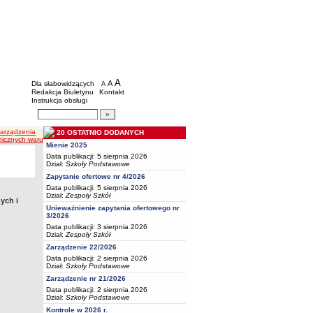
BIP - Oświata Częstochowa
Menu dodatkowe
A
powiększ czcionkę
A
standardowy rozmiar czcionki
Dla słabowidzących
A
pomniejsz czcionkę
Redakcja Biuletynu
Kontakt
Instrukcja obsługi
Wyszukiwarka artykułów
Szukaj
Zarządzenia
20 OSTATNIO DODANYCH
enicznych warunków pracy
Mienie 2025
Data publikacji: 5 sierpnia 2026
Dział:
Szkoły Podstawowe
Zapytanie ofertowe nr 4/2026
Data publikacji: 5 sierpnia 2026
Dział:
Zespoły Szkół
ych i
Unieważnienie zapytania ofertowego nr
3/2026
Data publikacji: 3 sierpnia 2026
Dział:
Zespoły Szkół
Zarządzenie 22/2026
Data publikacji: 2 sierpnia 2026
Dział:
Szkoły Podstawowe
Zarządzenie nr 21/2026
Data publikacji: 2 sierpnia 2026
Dział:
Szkoły Podstawowe
Kontrole w 2026 r.