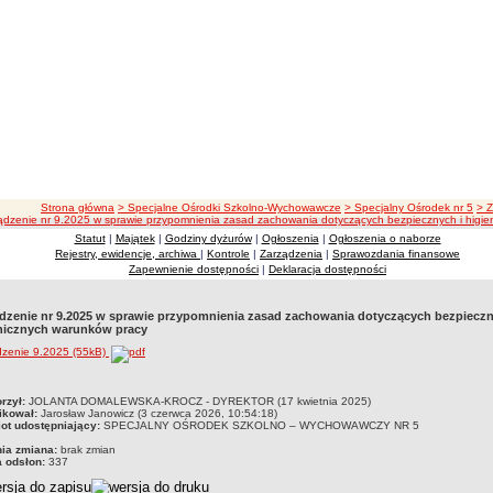
ścieżka nawigacji
Strona główna
> Specjalne Ośrodki Szkolno-Wychowawcze
> Specjalny Ośrodek nr 5
> 
ądzenie nr 9.2025 w sprawie przypomnienia zasad zachowania dotyczących bezpiecznych i higi
Statut
|
Majątek
|
Godziny dyżurów
|
Ogłoszenia
|
Ogłoszenia o naborze
Rejestry, ewidencje, archiwa
|
Kontrole
|
Zarządzenia
|
Sprawozdania finansowe
Zapewnienie dostępności
|
Deklaracja dostępności
dzenie nr 9.2025 w sprawie przypomnienia zasad zachowania dotyczących bezpieczn
nicznych warunków pracy
dzenie 9.2025 (55kB)
czka
rzył:
JOLANTA DOMALEWSKA-KROCZ - DYREKTOR (17 kwietnia 2025)
ikował:
Jarosław Janowicz (3 czerwca 2026, 10:54:18)
ot udostępniający:
SPECJALNY OŚRODEK SZKOLNO – WYCHOWAWCZY NR 5
nia zmiana:
brak zmian
a odsłon:
337