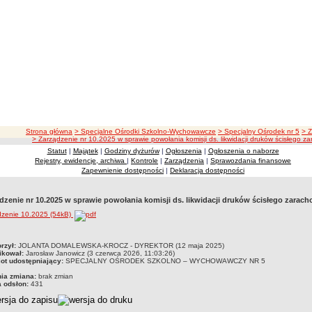
ścieżka nawigacji
Strona główna
> Specjalne Ośrodki Szkolno-Wychowawcze
> Specjalny Ośrodek nr 5
> 
> Zarządzenie nr 10.2025 w sprawie powołania komisji ds. likwidacji druków ścisłego z
Statut
|
Majątek
|
Godziny dyżurów
|
Ogłoszenia
|
Ogłoszenia o naborze
Rejestry, ewidencje, archiwa
|
Kontrole
|
Zarządzenia
|
Sprawozdania finansowe
Zapewnienie dostępności
|
Deklaracja dostępności
dzenie nr 10.2025 w sprawie powołania komisji ds. likwidacji druków ścisłego zarac
dzenie 10.2025 (54kB)
czka
rzył:
JOLANTA DOMALEWSKA-KROCZ - DYREKTOR (12 maja 2025)
ikował:
Jarosław Janowicz (3 czerwca 2026, 11:03:26)
ot udostępniający:
SPECJALNY OŚRODEK SZKOLNO – WYCHOWAWCZY NR 5
nia zmiana:
brak zmian
a odsłon:
431