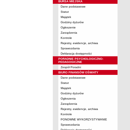
BURSA MIEJSKA
Dane podstawowe
Statut
Majątek
Godziny dyżurów
Ogłoszenie
Zarządzenia
Kontrole
Rejestry, ewidencje, archiwa
Sprawozdania
Deklaracja dostępności
PORADNIE PSYCHOLOGICZNO-
PEDAGOGICZNE
Zespół Poradni
BIURO FINANSÓW OŚWIATY
Dane podstawowe
Statut
Majątek
Godziny dyżurów
Ogłoszenia
Zarządzenia
Rejestry, ewidencje, archiwa
Kontrole
PONOWNE WYKORZYSTYWANIE
Sprawozdania
Deklaracja dostępności