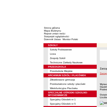
Strona główna
Mapa Biuletynu
Rejestr zmian treści
Statystyki oglądalności
Dziennik Ustaw
Monitor Polski
SZKOŁY
Menu
Szkoły Podstawowe
Licea
Zespoły Szkół
Techniczne Zakłady Naukowe
PRZEDSZKOLA
Zarzą
Przedszkola Miejskie
Zarzą
ARCHIWUM SZKÓŁ I PLACÓWEK
Zlikwidowane gimnazja
metry
Przekształcone szkoły i placówki
Wytwo
Opubl
Wielofunkcyjna Placówka
Podmi
SPECJALNE OŚRODKI SZKOLNO-
Ostat
WYCHOWAWCZE
Liczb
Specjalny Ośrodek nr 1
Specjalny Ośrodek nr 5