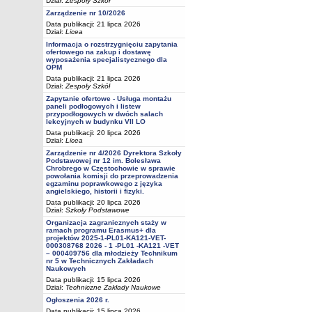
Dział:
Zespoły Szkół
Zarządzenie nr 10/2026
Data publikacji: 21 lipca 2026
Dział:
Licea
Informacja o rozstrzygnięciu zapytania
ofertowego na zakup i dostawę
wyposażenia specjalistycznego dla
OPM
Data publikacji: 21 lipca 2026
Dział:
Zespoły Szkół
Zapytanie ofertowe - Usługa montażu
paneli podłogowych i listew
przypodłogowych w dwóch salach
lekcyjnych w budynku VII LO
Data publikacji: 20 lipca 2026
Dział:
Licea
Zarządzenie nr 4/2026 Dyrektora Szkoły
Podstawowej nr 12 im. Bolesława
Chrobrego w Częstochowie w sprawie
powołania komisji do przeprowadzenia
egzaminu poprawkowego z języka
angielskiego, historii i fizyki.
Data publikacji: 20 lipca 2026
Dział:
Szkoły Podstawowe
Organizacja zagranicznych staży w
ramach programu Erasmus+ dla
projektów 2025-1-PL01-KA121-VET-
000308768 2026 - 1 -PL01 -KA121 -VET
– 000409756 dla młodzieży Technikum
nr 5 w Technicznych Zakładach
Naukowych
Data publikacji: 15 lipca 2026
Dział:
Techniczne Zakłady Naukowe
Ogłoszenia 2026 r.
Data publikacji: 15 lipca 2026