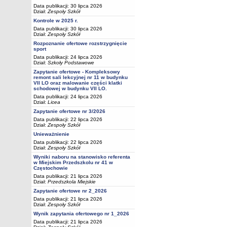
Data publikacji: 30 lipca 2026
Dział:
Zespoły Szkół
Kontrole w 2025 r.
Data publikacji: 30 lipca 2026
Dział:
Zespoły Szkół
Rozpoznanie ofertowe rozstrzygnięcie
sport
Data publikacji: 24 lipca 2026
Dział:
Szkoły Podstawowe
Zapytanie ofertowe - Kompleksowy
remont sali lekcyjnej nr 11 w budynku
VII LO oraz malowanie części klatki
schodowej w budynku VII LO.
Data publikacji: 24 lipca 2026
Dział:
Licea
Zapytanie ofertowe nr 3/2026
Data publikacji: 22 lipca 2026
Dział:
Zespoły Szkół
Unieważnienie
Data publikacji: 22 lipca 2026
Dział:
Zespoły Szkół
Wyniki naboru na stanowisko referenta
w Miejskim Przedszkolu nr 41 w
Częstochowie
Data publikacji: 21 lipca 2026
Dział:
Przedszkola Miejskie
Zapytanie ofertowe nr 2_2026
Data publikacji: 21 lipca 2026
Dział:
Zespoły Szkół
Wynik zapytania ofertowego nr 1_2026
Data publikacji: 21 lipca 2026