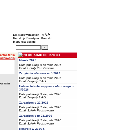
BIP - Oświata Częstochowa
Menu dodatkowe
A
powiększ czcionkę
A
standardowy rozmiar czcionki
Dla słabowidzących
A
pomniejsz czcionkę
Redakcja Biuletynu
Kontakt
Instrukcja obsługi
Wyszukiwarka artykułów
Szukaj
Zarządzenia
20 OSTATNIO DODANYCH
arachowania
Mienie 2025
Data publikacji: 5 sierpnia 2026
Dział:
Szkoły Podstawowe
Zapytanie ofertowe nr 4/2026
Data publikacji: 5 sierpnia 2026
Dział:
Zespoły Szkół
howania
Unieważnienie zapytania ofertowego nr
3/2026
Data publikacji: 3 sierpnia 2026
Dział:
Zespoły Szkół
Zarządzenie 22/2026
Data publikacji: 2 sierpnia 2026
Dział:
Szkoły Podstawowe
Zarządzenie nr 21/2026
Data publikacji: 2 sierpnia 2026
Dział:
Szkoły Podstawowe
Kontrole w 2026 r.