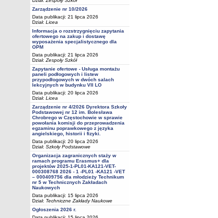
Dział:
Zespoły Szkół
Zarządzenie nr 10/2026
Data publikacji: 21 lipca 2026
Dział:
Licea
Informacja o rozstrzygnięciu zapytania
ofertowego na zakup i dostawę
wyposażenia specjalistycznego dla
OPM
Data publikacji: 21 lipca 2026
Dział:
Zespoły Szkół
Zapytanie ofertowe - Usługa montażu
paneli podłogowych i listew
przypodłogowych w dwóch salach
lekcyjnych w budynku VII LO
Data publikacji: 20 lipca 2026
Dział:
Licea
Zarządzenie nr 4/2026 Dyrektora Szkoły
Podstawowej nr 12 im. Bolesława
Chrobrego w Częstochowie w sprawie
powołania komisji do przeprowadzenia
egzaminu poprawkowego z języka
angielskiego, historii i fizyki.
Data publikacji: 20 lipca 2026
Dział:
Szkoły Podstawowe
Organizacja zagranicznych staży w
ramach programu Erasmus+ dla
projektów 2025-1-PL01-KA121-VET-
000308768 2026 - 1 -PL01 -KA121 -VET
– 000409756 dla młodzieży Technikum
nr 5 w Technicznych Zakładach
Naukowych
Data publikacji: 15 lipca 2026
Dział:
Techniczne Zakłady Naukowe
Ogłoszenia 2026 r.
Data publikacji: 15 lipca 2026