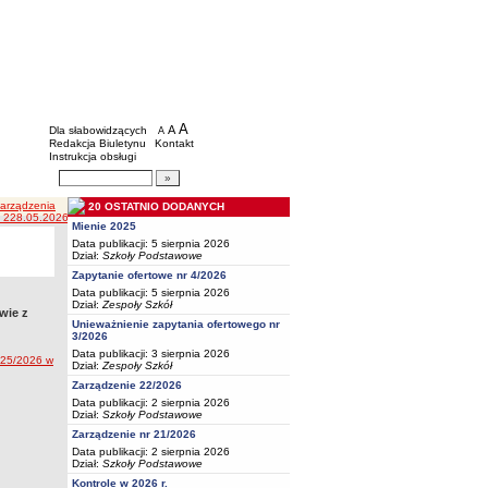
BIP - Oświata Częstochowa
Menu dodatkowe
A
powiększ czcionkę
A
standardowy rozmiar czcionki
Dla słabowidzących
A
pomniejsz czcionkę
Redakcja Biuletynu
Kontakt
Instrukcja obsługi
Wyszukiwarka artykułów
Szukaj
Zarządzenia
20 OSTATNIO DODANYCH
 228.05.2026r.
Mienie 2025
Data publikacji: 5 sierpnia 2026
Dział:
Szkoły Podstawowe
Zapytanie ofertowe nr 4/2026
Data publikacji: 5 sierpnia 2026
Dział:
Zespoły Szkół
wie z
Unieważnienie zapytania ofertowego nr
3/2026
Data publikacji: 3 sierpnia 2026
025/2026 w
Dział:
Zespoły Szkół
Zarządzenie 22/2026
Data publikacji: 2 sierpnia 2026
Dział:
Szkoły Podstawowe
Zarządzenie nr 21/2026
Data publikacji: 2 sierpnia 2026
Dział:
Szkoły Podstawowe
Kontrole w 2026 r.