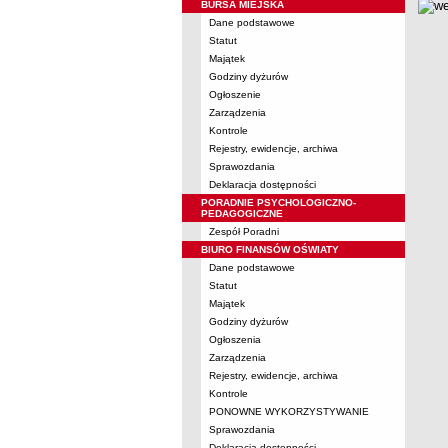
BURSA MIEJSKA
Dane podstawowe
Statut
Majątek
Godziny dyżurów
Ogłoszenie
Zarządzenia
Kontrole
Rejestry, ewidencje, archiwa
Sprawozdania
Deklaracja dostępności
PORADNIE PSYCHOLOGICZNO-
PEDAGOGICZNE
Zespół Poradni
BIURO FINANSÓW OŚWIATY
Dane podstawowe
Statut
Majątek
Godziny dyżurów
Ogłoszenia
Zarządzenia
Rejestry, ewidencje, archiwa
Kontrole
PONOWNE WYKORZYSTYWANIE
Sprawozdania
Deklaracja dostępności