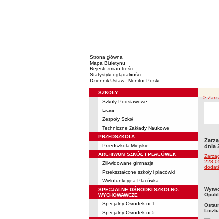
Strona główna
Mapa Biuletynu
Rejestr zmian treści
Statystyki oglądalności
Dziennik Ustaw
Monitor Polski
SZKOŁY
Menu
> Zarz
Szkoły Podstawowe
Licea
Zespoły Szkół
Techniczne Zakłady Naukowe
PRZEDSZKOLA
Zarzą
Przedszkola Miejskie
dnia 
ARCHIWUM SZKÓŁ I PLACÓWEK
Zarząd
228.05
Zlikwidowane gimnazja
dodat
Przekształcone szkoły i placówki
Wielofunkcyjna Placówka
metry
Wytwo
SPECJALNE OŚRODKI SZKOLNO-
Opubl
WYCHOWAWCZE
Specjalny Ośrodek nr 1
Ostat
Liczb
Specjalny Ośrodek nr 5