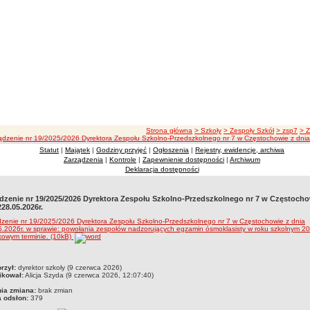
ścieżka nawigacji
Strona główna
> Szkoły
> Zespoły Szkół
> zsp7
> 
ądzenie nr 19/2025/2026 Dyrektora Zespołu Szkolno-Przedszkolnego nr 7 w Częstochowie z dnia
Statut
|
Majątek
|
Godziny przyjęć
|
Ogłoszenia
|
Rejestry, ewidencje, archiwa
Zarządzenia
|
Kontrole
|
Zapewnienie dostępności
|
Archiwum
Deklaracja dostępności
dzenie nr 19/2025/2026 Dyrektora Zespołu Szkolno-Przedszkolnego nr 7 w Częstocho
228.05.2026r.
zenie nr 19/2025/2026 Dyrektora Zespołu Szkolno-Przedszkolnego nr 7 w Częstochowie z dnia
.2026r. w sprawie: powołania zespołów nadzorujących egzamin ósmoklasisty w roku szkolnym 2
kowym terminie. (10kB)
czka
rzył:
dyrektor szkoły (9 czerwca 2026)
ikował:
Alicja Szyda (9 czerwca 2026, 12:07:40)
nia zmiana:
brak zmian
a odsłon:
379