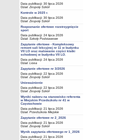
Data publikacji: 30 lipca 2026
Dział:
Zespoły Szkół
Kontrole w 2025 r.
Data publikacji: 30 lipca 2026
Dział:
Zespoły Szkół
Rozpoznanie ofertowe rozstrzygnięcie
sport
Data publikacji: 24 lipca 2026
Dział:
Szkoły Podstawowe
Zapytanie ofertowe - Kompleksowy
remont sali lekcyjnej nr 11 w budynku
VII LO oraz malowanie części klatki
schodowej w budynku VII LO.
Data publikacji: 24 lipca 2026
Dział:
Licea
Zapytanie ofertowe nr 3/2026
Data publikacji: 22 lipca 2026
Dział:
Zespoły Szkół
Unieważnienie
Data publikacji: 22 lipca 2026
Dział:
Zespoły Szkół
Wyniki naboru na stanowisko referenta
w Miejskim Przedszkolu nr 41 w
Częstochowie
Data publikacji: 21 lipca 2026
Dział:
Przedszkola Miejskie
Zapytanie ofertowe nr 2_2026
Data publikacji: 21 lipca 2026
Dział:
Zespoły Szkół
Wynik zapytania ofertowego nr 1_2026
Data publikacji: 21 lipca 2026