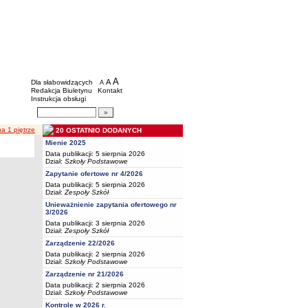
BIP - Oświata Częstochowa
Menu dodatkowe
A
powiększ czcionkę
A
standardowy rozmiar czcionki
Dla słabowidzących
A
pomniejsz czcionkę
Redakcja Biuletynu
Kontakt
Instrukcja obsługi
Wyszukiwarka artykułów
Szukaj
a 1 piętrze
20 OSTATNIO DODANYCH
Mienie 2025
Data publikacji: 5 sierpnia 2026
Dział:
Szkoły Podstawowe
Zapytanie ofertowe nr 4/2026
Data publikacji: 5 sierpnia 2026
Dział:
Zespoły Szkół
Unieważnienie zapytania ofertowego nr
3/2026
Data publikacji: 3 sierpnia 2026
Dział:
Zespoły Szkół
Zarządzenie 22/2026
Data publikacji: 2 sierpnia 2026
Dział:
Szkoły Podstawowe
Zarządzenie nr 21/2026
Data publikacji: 2 sierpnia 2026
Dział:
Szkoły Podstawowe
Kontrole w 2026 r.