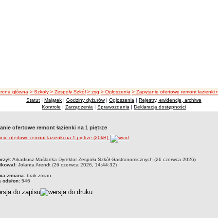
cieżka nawigacji
trona główna
> Szkoły
> Zespoły Szkół
> zsg
> Ogłoszenia
> Zapytanie ofertowe remont łazienki n
Statut
|
Majątek
|
Godziny dyżurów
|
Ogłoszenia
|
Rejestry, ewidencje, archiwa
Kontrole
|
Zarządzenia
|
Sprawozdania
|
Deklaracja dostępności
anie ofertowe remont łazienki na 1 piętrze
nie ofertowe remont łazienki na 1 piętrze (20kB)
czka
rzył:
Arkadiusz Maślanka Dyrektor Zespołu Szkół Gastronomicznych (26 czerwca 2026)
ikował:
Jolanta Arendt (26 czerwca 2026, 14:44:32)
nia zmiana:
brak zmian
a odsłon:
546