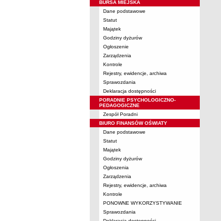
BURSA MIEJSKA
Dane podstawowe
Statut
Majątek
Godziny dyżurów
Ogłoszenie
Zarządzenia
Kontrole
Rejestry, ewidencje, archiwa
Sprawozdania
Deklaracja dostępności
PORADNIE PSYCHOLOGICZNO-
PEDAGOGICZNE
Zespół Poradni
BIURO FINANSÓW OŚWIATY
Dane podstawowe
Statut
Majątek
Godziny dyżurów
Ogłoszenia
Zarządzenia
Rejestry, ewidencje, archiwa
Kontrole
PONOWNE WYKORZYSTYWANIE
Sprawozdania
Deklaracja dostępności