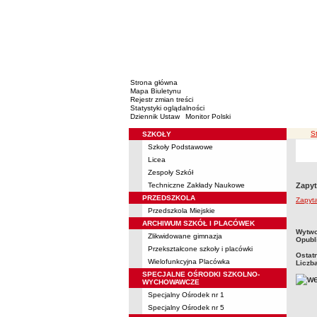
Strona główna
Mapa Biuletynu
Rejestr zmian treści
Statystyki oglądalności
Dziennik Ustaw
Monitor Polski
ś
S
SZKOŁY
Menu
Szkoły Podstawowe
Licea
Zespoły Szkół
Techniczne Zakłady Naukowe
Zapyt
PRZEDSZKOLA
Zapyta
Przedszkola Miejskie
ARCHIWUM SZKÓŁ I PLACÓWEK
metry
Wytwo
Zlikwidowane gimnazja
Opubl
Przekształcone szkoły i placówki
Ostat
Wielofunkcyjna Placówka
Liczb
SPECJALNE OŚRODKI SZKOLNO-
WYCHOWAWCZE
Specjalny Ośrodek nr 1
Specjalny Ośrodek nr 5