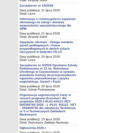
Dział:
Zespoły Szkół
Zarządzenie nr 10/2026
Data publikacji: 21 lipca 2026
Dział:
Licea
Informacja o rozstrzygnięciu zapytania
ofertowego na zakup i dostawę
wyposażenia specjalistycznego dla
OPM
Data publikacji: 21 lipca 2026
Dział:
Zespoły Szkół
Zapytanie ofertowe - Usługa montażu
paneli podłogowych i listew
przypodłogowych w dwóch salach
lekcyjnych w budynku VII LO
Data publikacji: 20 lipca 2026
Dział:
Licea
Zarządzenie nr 4/2026 Dyrektora Szkoły
Podstawowej nr 12 im. Bolesława
Chrobrego w Częstochowie w sprawie
powołania komisji do przeprowadzenia
egzaminu poprawkowego z języka
angielskiego, historii i fizyki.
Data publikacji: 20 lipca 2026
Dział:
Szkoły Podstawowe
Organizacja zagranicznych staży w
ramach programu Erasmus+ dla
projektów 2025-1-PL01-KA121-VET-
000308768 2026 - 1 -PL01 -KA121 -VET
– 000409756 dla młodzieży Technikum
nr 5 w Technicznych Zakładach
Naukowych
Data publikacji: 15 lipca 2026
Dział:
Techniczne Zakłady Naukowe
Ogłoszenia 2026 r.
Data publikacji: 15 lipca 2026