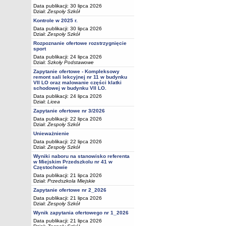
Data publikacji: 30 lipca 2026
Dział:
Zespoły Szkół
Kontrole w 2025 r.
Data publikacji: 30 lipca 2026
Dział:
Zespoły Szkół
Rozpoznanie ofertowe rozstrzygnięcie
sport
Data publikacji: 24 lipca 2026
Dział:
Szkoły Podstawowe
Zapytanie ofertowe - Kompleksowy
remont sali lekcyjnej nr 11 w budynku
VII LO oraz malowanie części klatki
schodowej w budynku VII LO.
Data publikacji: 24 lipca 2026
Dział:
Licea
Zapytanie ofertowe nr 3/2026
Data publikacji: 22 lipca 2026
Dział:
Zespoły Szkół
Unieważnienie
Data publikacji: 22 lipca 2026
Dział:
Zespoły Szkół
Wyniki naboru na stanowisko referenta
w Miejskim Przedszkolu nr 41 w
Częstochowie
Data publikacji: 21 lipca 2026
Dział:
Przedszkola Miejskie
Zapytanie ofertowe nr 2_2026
Data publikacji: 21 lipca 2026
Dział:
Zespoły Szkół
Wynik zapytania ofertowego nr 1_2026
Data publikacji: 21 lipca 2026