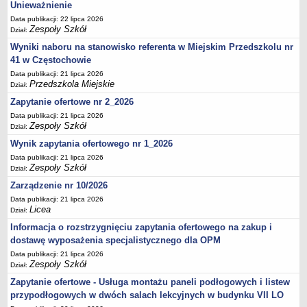
UDOSTĘPNIANIE INFORMACJI PUBLICZNEJ
Unieważnienie
OCHRONA DANYCH OSOBOWYCH
Data publikacji: 22 lipca 2026
Zespoły Szkół
Dział:
Wyniki naboru na stanowisko referenta w Miejskim Przedszkolu nr
41 w Częstochowie
Data publikacji: 21 lipca 2026
Przedszkola Miejskie
Dział:
Zapytanie ofertowe nr 2_2026
Data publikacji: 21 lipca 2026
Zespoły Szkół
Dział:
Wynik zapytania ofertowego nr 1_2026
Data publikacji: 21 lipca 2026
Zespoły Szkół
Dział:
Zarządzenie nr 10/2026
Data publikacji: 21 lipca 2026
Licea
Dział:
Informacja o rozstrzygnięciu zapytania ofertowego na zakup i
dostawę wyposażenia specjalistycznego dla OPM
Data publikacji: 21 lipca 2026
Zespoły Szkół
Dział:
Zapytanie ofertowe - Usługa montażu paneli podłogowych i listew
przypodłogowych w dwóch salach lekcyjnych w budynku VII LO