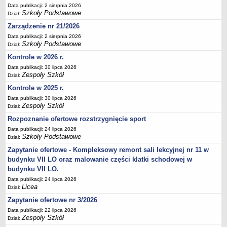
Data publikacji: 2 sierpnia 2026
Deklaracja dostępności
Szkoły Podstawowe
Dział:
PORADNIE PSYCHOLOGICZNO-PEDAGOGICZNE
Zarządzenie nr 21/2026
Zespół Poradni
Data publikacji: 2 sierpnia 2026
BIURO FINANSÓW OŚWIATY
Szkoły Podstawowe
Dział:
Dane podstawowe
Kontrole w 2026 r.
Statut
Data publikacji: 30 lipca 2026
Zespoły Szkół
Dział:
Majątek
Kontrole w 2025 r.
Godziny dyżurów
Data publikacji: 30 lipca 2026
Zespoły Szkół
Ogłoszenia
Dział:
Rozpoznanie ofertowe rozstrzygnięcie sport
Zarządzenia
Data publikacji: 24 lipca 2026
Rejestry, ewidencje, archiwa
Szkoły Podstawowe
Dział:
Kontrole
Zapytanie ofertowe - Kompleksowy remont sali lekcyjnej nr 11 w
PONOWNE WYKORZYSTYWANIE
budynku VII LO oraz malowanie części klatki schodowej w
budynku VII LO.
Sprawozdania
Data publikacji: 24 lipca 2026
Deklaracja dostępności
Licea
Dział:
DEKLARACJA DOSTĘPNOŚCI
Zapytanie ofertowe nr 3/2026
OŚWIADCZENIA MAJĄTKOWE
Data publikacji: 22 lipca 2026
Zespoły Szkół
PONOWNE WYKORZYSTYWANIE
Dział: