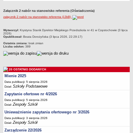
Przedszkola Miejskie
Załącznik 2 nabór na stanowisko referenta (Oświadczenia)
ARCHIWUM SZKÓŁ I PLACÓWEK
załącznik 2 nabór na stanowisko referenta (13kB)
Zlikwidowane gimnazja
Przekształcone szkoły i placówki
metryczka
Wytworzył:
Krystyna Stanik Dyrektor Miejskiego Przedszkola nr 41 w Częstochowie (3 lipca
2026)
Wielofunkcyjna Placówka
Opublikował:
Beata Dorożyńska (3 lipca 2026, 22:29:17)
SPECJALNE OŚRODKI SZKOLNO-WYCHOWAWCZE
Ostatnia zmiana:
brak zmian
Liczba odsłon:
389
Specjalny Ośrodek nr 1
Specjalny Ośrodek nr 5
BURSA MIEJSKA
Dane podstawowe
20 OSTATNIO DODANYCH
Mienie 2025
Statut
Data publikacji: 5 sierpnia 2026
Majątek
Szkoły Podstawowe
Dział:
Godziny dyżurów
Zapytanie ofertowe nr 4/2026
Ogłoszenie
Data publikacji: 5 sierpnia 2026
Zespoły Szkół
Dział:
Zarządzenia
Unieważnienie zapytania ofertowego nr 3/2026
Kontrole
Data publikacji: 3 sierpnia 2026
Zespoły Szkół
Rejestry, ewidencje, archiwa
Dział:
Zarządzenie 22/2026
Sprawozdania