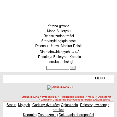
Strona główna
Mapa Biuletynu
Rejestr zmian treści
Statystyki oglądalności
Dziennik Ustaw
Monitor Polski
Menu dodatkowe
Dla słabowidzących
A
powiększ czcionkę
A
standardowy rozmiar czcionki
A
pomniejsz czcionkę
Redakcja Biuletynu
Kontakt
Instrukcja obsługi
Wyszukiwarka artykułów
Szukaj
MENU
Menu
SZKOŁY
Szkoły Podstawowe
ścieżka nawigacji
Strona główna
> Przedszkola
> Przedszkola Miejskie
> mp41
> Ogłoszenia
Licea
> Załącznik 2 nabór na stanowisko referenta (Oświadczenia)
Zespoły Szkół
Statut
Majątek
Godziny dyżurów
Ogłoszenia
Rejestry, ewidencje,
|
|
|
|
archiwa
Techniczne Zakłady Naukowe
Kontrole
Zarządzenia
Deklaracja dostępności
|
|
PRZEDSZKOLA