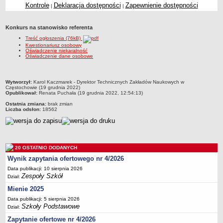
Kontrole
Deklaracja dostępności
Zapewnienie dostępności
|
|
Przedszkola Miejskie
ARCHIWUM SZKÓŁ I PLACÓWEK
Konkurs na stanowisko referenta
Zlikwidowane gimnazja
Treść ogłoszenia (76kB)
Przekształcone szkoły i placówki
Kwestionariusz osobowy
Oświadczenie niekaralność
Oświadczenie dane osobowe
Wielofunkcyjna Placówka
SPECJALNE OŚRODKI SZKOLNO-WYCHOWAWCZE
Specjalny Ośrodek nr 1
metryczka
Wytworzył:
Karol Kaczmarek - Dyrektor Technicznych Zakładów Naukowych w
Częstochowie (19 grudnia 2022)
Specjalny Ośrodek nr 5
Opublikował:
Renata Puchała (19 grudnia 2022, 12:54:13)
Ostatnia zmiana:
brak zmian
BURSA MIEJSKA
Liczba odsłon:
18562
Dane podstawowe
Statut
Majątek
20 OSTATNIO DODANYCH
Godziny dyżurów
Wynik zapytania ofertowego nr 4/2026
Ogłoszenie
Data publikacji: 10 sierpnia 2026
Zespoły Szkół
Dział:
Zarządzenia
Mienie 2025
Kontrole
Data publikacji: 5 sierpnia 2026
Rejestry, ewidencje, archiwa
Szkoły Podstawowe
Dział:
Sprawozdania
Zapytanie ofertowe nr 4/2026