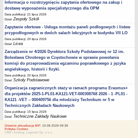
Informacja o rozstrzygnięciu zapytania ofertowego na zakup i
dostawę wyposażenia specjalistycznego dla OPM
Data publikacji: 21 lipca 2026
Zespoły Szkół
Dział:
Zapytanie ofertowe - Usługa montażu paneli podłogowych i listew
przypodłogowych w dwóch salach lekcyjnych w budynku VII LO
Data publikacji: 20 lipca 2026
Licea
Dział:
Zarządzenie nr 4/2026 Dyrektora Szkoły Podstawowej nr 12 im.
Bolesława Chrobrego w Częstochowie w sprawie powołania
komisji do przeprowadzenia egzaminu poprawkowego z języka
angielskiego, historii i fizyki.
Data publikacji: 20 lipca 2026
Szkoły Podstawowe
Dział:
Organizacja zagranicznych staży w ramach programu Erasmus+
dla projektów 2025-1-PL01-KA121-VET-000308768 2026 - 1 -PL01 -
KA121 -VET – 000409756 dla młodzieży Technikum nr 5 w
Technicznych Zakładach Naukowych
Data publikacji: 15 lipca 2026
Techniczne Zakłady Naukowe
Dział:
Ostatnia aktualizacja BIP:
10.08.2026 09:38
Polityka Cookies
CMS i hosting: Logonet Sp. z o.o.