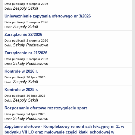
Data publikacji: 5 sierpnia 2026
Deklaracja dostępności
Zespoły Szkół
Dział:
PORADNIE PSYCHOLOGICZNO-PEDAGOGICZNE
Unieważnienie zapytania ofertowego nr 3/2026
Zespół Poradni
Data publikacji: 3 sierpnia 2026
BIURO FINANSÓW OŚWIATY
Zespoły Szkół
Dział:
Dane podstawowe
Zarządzenie 22/2026
Statut
Data publikacji: 2 sierpnia 2026
Szkoły Podstawowe
Dział:
Majątek
Zarządzenie nr 21/2026
Godziny dyżurów
Data publikacji: 2 sierpnia 2026
Ogłoszenia
Szkoły Podstawowe
Dział:
Zarządzenia
Kontrole w 2026 r.
Data publikacji: 30 lipca 2026
Rejestry, ewidencje, archiwa
Zespoły Szkół
Dział:
Kontrole
Kontrole w 2025 r.
PONOWNE WYKORZYSTYWANIE
Data publikacji: 30 lipca 2026
Zespoły Szkół
Dział:
Sprawozdania
Rozpoznanie ofertowe rozstrzygnięcie sport
Deklaracja dostępności
Data publikacji: 24 lipca 2026
DEKLARACJA DOSTĘPNOŚCI
Szkoły Podstawowe
Dział:
OŚWIADCZENIA MAJĄTKOWE
Zapytanie ofertowe - Kompleksowy remont sali lekcyjnej nr 11 w
PONOWNE WYKORZYSTYWANIE
budynku VII LO oraz malowanie części klatki schodowej w