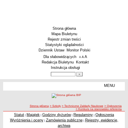
Strona główna
Mapa Biuletynu
Rejestr zmian treści
Statystyki oglądalności
Dziennik Ustaw
Monitor Polski
Menu dodatkowe
Dla słabowidzących
A
powiększ czcionkę
A
standardowy rozmiar czcionki
A
pomniejsz czcionkę
Redakcja Biuletynu
Kontakt
Instrukcja obsługi
Wyszukiwarka artykułów
Szukaj
MENU
Menu
SZKOŁY
Szkoły Podstawowe
ścieżka nawigacji
Strona główna
> Szkoły
> Techniczne Zakłady Naukowe
> Ogłoszenia
Licea
> Konkurs na stanowisko referenta
Zespoły Szkół
Statut
Majątek
Godziny dyżurów
Regulaminy
Ogłoszenia
|
|
|
|
Wyróżnienia i oceny
Zamówienia publiczne
Rejestry, ewidencje,
|
|
Techniczne Zakłady Naukowe
archiwa
PRZEDSZKOLA