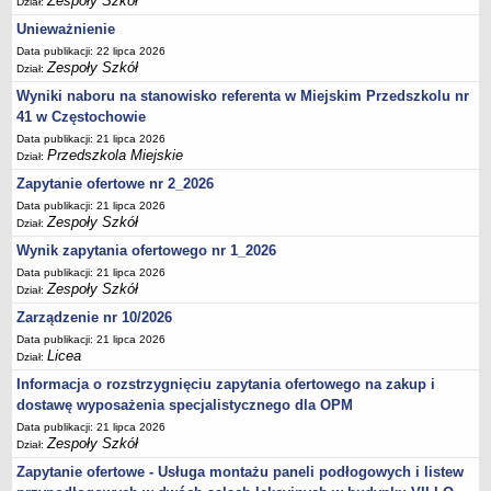
Zespoły Szkół
Dział:
UDOSTĘPNIANIE INFORMACJI PUBLICZNEJ
OCHRONA DANYCH OSOBOWYCH
Unieważnienie
Data publikacji: 22 lipca 2026
Zespoły Szkół
Dział:
Wyniki naboru na stanowisko referenta w Miejskim Przedszkolu nr
41 w Częstochowie
Data publikacji: 21 lipca 2026
Przedszkola Miejskie
Dział:
Zapytanie ofertowe nr 2_2026
Data publikacji: 21 lipca 2026
Zespoły Szkół
Dział:
Wynik zapytania ofertowego nr 1_2026
Data publikacji: 21 lipca 2026
Zespoły Szkół
Dział:
Zarządzenie nr 10/2026
Data publikacji: 21 lipca 2026
Licea
Dział:
Informacja o rozstrzygnięciu zapytania ofertowego na zakup i
dostawę wyposażenia specjalistycznego dla OPM
Data publikacji: 21 lipca 2026
Zespoły Szkół
Dział:
Zapytanie ofertowe - Usługa montażu paneli podłogowych i listew