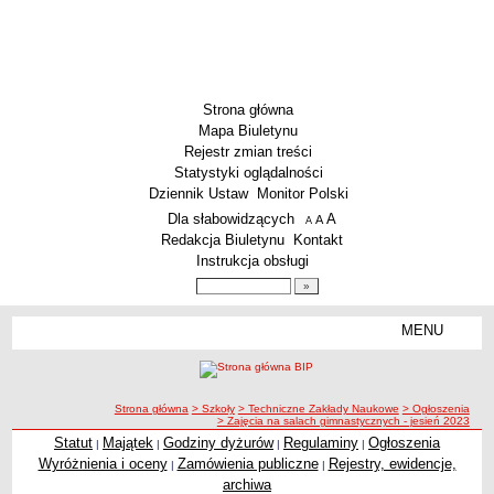
Strona główna
Mapa Biuletynu
Rejestr zmian treści
Statystyki oglądalności
Dziennik Ustaw
Monitor Polski
Menu dodatkowe
Dla słabowidzących
A
powiększ czcionkę
A
standardowy rozmiar czcionki
A
pomniejsz czcionkę
Redakcja Biuletynu
Kontakt
Instrukcja obsługi
Wyszukiwarka artykułów
Szukaj
MENU
Menu
SZKOŁY
Szkoły Podstawowe
ścieżka nawigacji
Strona główna
> Szkoły
> Techniczne Zakłady Naukowe
> Ogłoszenia
Licea
> Zajęcia na salach gimnastycznych - jesień 2023
Zespoły Szkół
Statut
Majątek
Godziny dyżurów
Regulaminy
Ogłoszenia
|
|
|
|
Wyróżnienia i oceny
Zamówienia publiczne
Rejestry, ewidencje,
|
|
Techniczne Zakłady Naukowe
archiwa
PRZEDSZKOLA