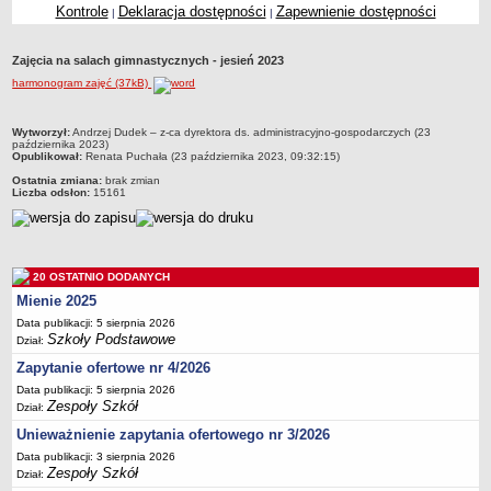
Kontrole
Deklaracja dostępności
Zapewnienie dostępności
|
|
Przedszkola Miejskie
ARCHIWUM SZKÓŁ I PLACÓWEK
Zajęcia na salach gimnastycznych - jesień 2023
Zlikwidowane gimnazja
harmonogram zajęć (37kB)
Przekształcone szkoły i placówki
Wielofunkcyjna Placówka
metryczka
Wytworzył:
Andrzej Dudek – z-ca dyrektora ds. administracyjno-gospodarczych (23
października 2023)
SPECJALNE OŚRODKI SZKOLNO-WYCHOWAWCZE
Opublikował:
Renata Puchała (23 października 2023, 09:32:15)
Specjalny Ośrodek nr 1
Ostatnia zmiana:
brak zmian
Liczba odsłon:
15161
Specjalny Ośrodek nr 5
BURSA MIEJSKA
Dane podstawowe
20 OSTATNIO DODANYCH
Statut
Mienie 2025
Majątek
Data publikacji: 5 sierpnia 2026
Godziny dyżurów
Szkoły Podstawowe
Dział:
Ogłoszenie
Zapytanie ofertowe nr 4/2026
Data publikacji: 5 sierpnia 2026
Zarządzenia
Zespoły Szkół
Dział:
Kontrole
Unieważnienie zapytania ofertowego nr 3/2026
Rejestry, ewidencje, archiwa
Data publikacji: 3 sierpnia 2026
Zespoły Szkół
Dział:
Sprawozdania