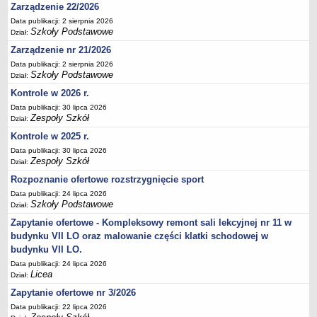
Zarządzenie 22/2026
Deklaracja dostępności
Data publikacji: 2 sierpnia 2026
PORADNIE PSYCHOLOGICZNO-PEDAGOGICZNE
Szkoły Podstawowe
Dział:
Zespół Poradni
Zarządzenie nr 21/2026
BIURO FINANSÓW OŚWIATY
Data publikacji: 2 sierpnia 2026
Dane podstawowe
Szkoły Podstawowe
Dział:
Statut
Kontrole w 2026 r.
Data publikacji: 30 lipca 2026
Majątek
Zespoły Szkół
Dział:
Godziny dyżurów
Kontrole w 2025 r.
Ogłoszenia
Data publikacji: 30 lipca 2026
Zespoły Szkół
Dział:
Zarządzenia
Rozpoznanie ofertowe rozstrzygnięcie sport
Rejestry, ewidencje, archiwa
Data publikacji: 24 lipca 2026
Kontrole
Szkoły Podstawowe
Dział:
PONOWNE WYKORZYSTYWANIE
Zapytanie ofertowe - Kompleksowy remont sali lekcyjnej nr 11 w
budynku VII LO oraz malowanie części klatki schodowej w
Sprawozdania
budynku VII LO.
Deklaracja dostępności
Data publikacji: 24 lipca 2026
Licea
DEKLARACJA DOSTĘPNOŚCI
Dział:
OŚWIADCZENIA MAJĄTKOWE
Zapytanie ofertowe nr 3/2026
PONOWNE WYKORZYSTYWANIE
Data publikacji: 22 lipca 2026