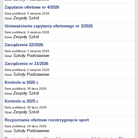
Deklaracja dostępności
Zapytanie ofertowe nr 4/2026
PORADNIE PSYCHOLOGICZNO-PEDAGOGICZNE
Data publikacji: 5 sierpnia 2026
Zespoły Szkół
Zespół Poradni
Dział:
Unieważnienie zapytania ofertowego nr 3/2026
BIURO FINANSÓW OŚWIATY
Dane podstawowe
Data publikacji: 3 sierpnia 2026
Zespoły Szkół
Dział:
Statut
Zarządzenie 22/2026
Majątek
Data publikacji: 2 sierpnia 2026
Szkoły Podstawowe
Godziny dyżurów
Dział:
Zarządzenie nr 21/2026
Ogłoszenia
Data publikacji: 2 sierpnia 2026
Zarządzenia
Szkoły Podstawowe
Dział:
Rejestry, ewidencje, archiwa
Kontrole w 2026 r.
Kontrole
Data publikacji: 30 lipca 2026
Zespoły Szkół
Dział:
PONOWNE WYKORZYSTYWANIE
Kontrole w 2025 r.
Sprawozdania
Data publikacji: 30 lipca 2026
Zespoły Szkół
Deklaracja dostępności
Dział:
DEKLARACJA DOSTĘPNOŚCI
Rozpoznanie ofertowe rozstrzygnięcie sport
OŚWIADCZENIA MAJĄTKOWE
Data publikacji: 24 lipca 2026
Szkoły Podstawowe
Dział:
PONOWNE WYKORZYSTYWANIE