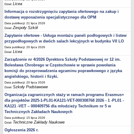
Licea
Dział:
Informacja o rozstrzygnięciu zapytania ofertowego na zakup i
dostawę wyposażenia specjalistycznego dla OPM
Data publikacji: 21 lipca 2026
Zespoły Szkół
Dział:
Zapytanie ofertowe - Usługa montażu paneli podłogowych i listew
przypodłogowych w dwóch salach lekcyjnych w budynku VII LO
Data publikacji: 20 lipca 2026
Licea
Dział:
Zarządzenie nr 4/2026 Dyrektora Szkoły Podstawowej nr 12 im.
Bolesława Chrobrego w Częstochowie w sprawie powołania
komisji do przeprowadzenia egzaminu poprawkowego z języka
angielskiego, historii i fizyki.
Data publikacji: 20 lipca 2026
Szkoły Podstawowe
Dział:
Organizacja zagranicznych staży w ramach programu Erasmus+
dla projektów 2025-1-PL01-KA121-VET-000308768 2026 - 1 -PL01 -
KA121 -VET – 000409756 dla młodzieży Technikum nr 5 w
Technicznych Zakładach Naukowych
Data publikacji: 15 lipca 2026
Techniczne Zakłady Naukowe
Dział:
Ogłoszenia 2026 r.