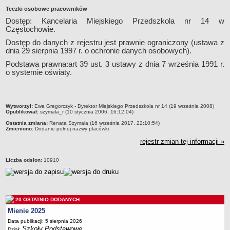
Teczki osobowe pracowników
Przedszkola Miejskie
Dostęp: Kancelaria Miejskiego Przedszkola nr 14 w
ARCHIWUM SZKÓŁ I PLACÓWEK
Częstochowie.
Zlikwidowane gimnazja
Dostęp do danych z rejestru jest prawnie ograniczony (ustawa z
Przekształcone szkoły i placówki
dnia 29 sierpnia 1997 r. o ochronie danych osobowych).
Wielofunkcyjna Placówka
Podstawa prawna:art 39 ust. 3 ustawy z dnia 7 września 1991 r.
o systemie oświaty.
SPECJALNE OŚRODKI SZKOLNO-WYCHOWAWCZE
Specjalny Ośrodek nr 1
Specjalny Ośrodek nr 5
metryczka
Wytworzył:
Ewa Gregorczyk - Dyrektor Miejskiego Przedszkola nr 14 (19 września 2008)
BURSA MIEJSKA
Opublikował:
szymala_r (10 stycznia 2006, 16:12:04)
Dane podstawowe
Ostatnia zmiana:
Renata Szymala (16 września 2017, 22:10:54)
Zmieniono:
Dodanie pełnej nazwy placówki
Statut
rejestr zmian tej informacji »
Majątek
Godziny dyżurów
Liczba odsłon:
10910
Ogłoszenie
Zarządzenia
Kontrole
20 OSTATNIO DODANYCH
Mienie 2025
Rejestry, ewidencje, archiwa
Data publikacji: 5 sierpnia 2026
Sprawozdania
Szkoły Podstawowe
Dział: