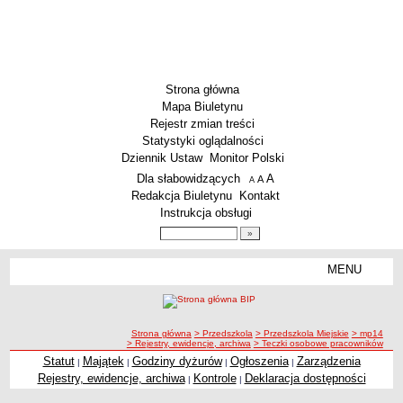
Strona główna
Mapa Biuletynu
Rejestr zmian treści
Statystyki oglądalności
Dziennik Ustaw
Monitor Polski
Menu dodatkowe
Dla słabowidzących
A
powiększ czcionkę
A
standardowy rozmiar czcionki
A
pomniejsz czcionkę
Redakcja Biuletynu
Kontakt
Instrukcja obsługi
Wyszukiwarka artykułów
Szukaj
MENU
Menu
SZKOŁY
Szkoły Podstawowe
ścieżka nawigacji
Strona główna
> Przedszkola
> Przedszkola Miejskie
> mp14
Licea
> Rejestry, ewidencje, archiwa
> Teczki osobowe pracowników
Zespoły Szkół
Statut
Majątek
Godziny dyżurów
Ogłoszenia
Zarządzenia
|
|
|
|
Rejestry, ewidencje, archiwa
Kontrole
Deklaracja dostępności
|
|
Techniczne Zakłady Naukowe
PRZEDSZKOLA