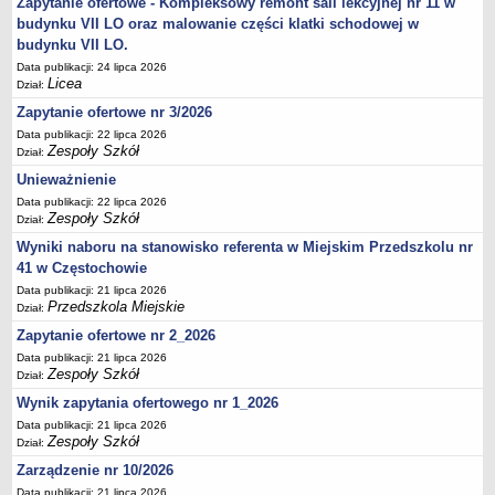
Zapytanie ofertowe - Kompleksowy remont sali lekcyjnej nr 11 w
UDOSTĘPNIANIE INFORMACJI PUBLICZNEJ
budynku VII LO oraz malowanie części klatki schodowej w
OCHRONA DANYCH OSOBOWYCH
budynku VII LO.
Data publikacji: 24 lipca 2026
Licea
Dział:
Zapytanie ofertowe nr 3/2026
Data publikacji: 22 lipca 2026
Zespoły Szkół
Dział:
Unieważnienie
Data publikacji: 22 lipca 2026
Zespoły Szkół
Dział:
Wyniki naboru na stanowisko referenta w Miejskim Przedszkolu nr
41 w Częstochowie
Data publikacji: 21 lipca 2026
Przedszkola Miejskie
Dział:
Zapytanie ofertowe nr 2_2026
Data publikacji: 21 lipca 2026
Zespoły Szkół
Dział:
Wynik zapytania ofertowego nr 1_2026
Data publikacji: 21 lipca 2026
Zespoły Szkół
Dział:
Zarządzenie nr 10/2026
Data publikacji: 21 lipca 2026