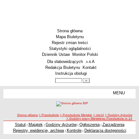
Strona główna
Mapa Biuletynu
Rejestr zmian treści
Statystyki oglądalności
Dziennik Ustaw
Monitor Polski
Menu dodatkowe
Dla słabowidzących
A
powiększ czcionkę
A
standardowy rozmiar czcionki
A
pomniejsz czcionkę
Redakcja Biuletynu
Kontakt
Instrukcja obsługi
Wyszukiwarka artykułów
Szukaj
MENU
Menu
SZKOŁY
Szkoły Podstawowe
ścieżka nawigacji
Strona główna
> Przedszkola
> Przedszkola Miejskie
> mp14
> Godziny dyżurów
Licea
> Godziny pracy Miejskiego Przedszkola nr 14
Zespoły Szkół
Statut
Majątek
Godziny dyżurów
Ogłoszenia
Zarządzenia
|
|
|
|
Rejestry, ewidencje, archiwa
Kontrole
Deklaracja dostępności
|
|
Techniczne Zakłady Naukowe
PRZEDSZKOLA