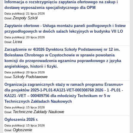
Informacja o rozstrzygnięciu zapytania ofertowego na zakup i
dostawę wyposażenia specjalistycznego dla OPM
Data publikacji: 21 lipca 2026
Zespoły Szkół
Dział:
Zapytanie ofertowe - Usługa montażu paneli podłogowych i listew
przypodłogowych w dwóch salach lekcyjnych w budynku VII LO
Data publikacji: 20 lipca 2026
Licea
Dział:
Zarządzenie nr 4/2026 Dyrektora Szkoły Podstawowej nr 12 im.
Bolesława Chrobrego w Częstochowie w sprawie powołania
komisji do przeprowadzenia egzaminu poprawkowego z języka
angielskiego, historii i fizyki.
Data publikacji: 20 lipca 2026
Szkoły Podstawowe
Dział:
Organizacja zagranicznych staży w ramach programu Erasmus+
dla projektów 2025-1-PL01-KA121-VET-000308768 2026 - 1 -PL01 -
KA121 -VET – 000409756 dla młodzieży Technikum nr 5 w
Technicznych Zakładach Naukowych
Data publikacji: 15 lipca 2026
Techniczne Zakłady Naukowe
Dział:
Ogłoszenia 2026 r.
Data publikacji: 15 lipca 2026
Ogłoszenie
Dział: