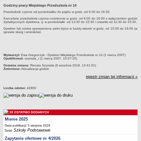
Godziny pracy Miejskiego Przedszkola nr 14
Przedszkola Miejskie
Przedszkole czynne od poniedziałku do piątku w godz. od 6:30 do 16:30.
ARCHIWUM SZKÓŁ I PLACÓWEK
Kancelaria przedszkola czynna codziennie w godz. od 8:00 do 16:00 z wyłączeniem godzin
Zlikwidowane gimnazja
dydaktycznych dyrektora, tj. w poniedziałki od 13:30 do 15:30 i czwartki od 11:30 do 15:30.
Przekształcone szkoły i placówki
Dyrektor lub osoba upoważniona pełni dyżur w każdy wtorek w godz. od 15:00 do 16:00 (w
sprawie skarg i wniosków).
Wielofunkcyjna Placówka
SPECJALNE OŚRODKI SZKOLNO-WYCHOWAWCZE
Specjalny Ośrodek nr 1
metryczka
Wytworzył:
Ewa Gregorczyk - Dyrektor Miejskiego Przedszkola nr 14 (1 marca 2007)
Specjalny Ośrodek nr 5
Opublikował:
szymala_r (1 marca 2007, 15:07:25)
Ostatnia zmiana:
Renata Szymala (9 września 2018, 13:41:01)
BURSA MIEJSKA
Zmieniono:
Aktualizacja godzin
Dane podstawowe
rejestr zmian tej informacji »
Statut
Liczba odsłon:
42900
Majątek
Godziny dyżurów
Ogłoszenie
20 OSTATNIO DODANYCH
Zarządzenia
Mienie 2025
Kontrole
Data publikacji: 5 sierpnia 2026
Rejestry, ewidencje, archiwa
Szkoły Podstawowe
Dział:
Sprawozdania
Zapytanie ofertowe nr 4/2026