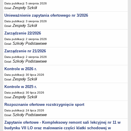
Data publikacji: 5 sierpnia 2026
Deklaracja dostępności
Zespoły Szkół
Dział:
PORADNIE PSYCHOLOGICZNO-PEDAGOGICZNE
Unieważnienie zapytania ofertowego nr 3/2026
Zespół Poradni
Data publikacji: 3 sierpnia 2026
BIURO FINANSÓW OŚWIATY
Zespoły Szkół
Dział:
Dane podstawowe
Zarządzenie 22/2026
Statut
Data publikacji: 2 sierpnia 2026
Szkoły Podstawowe
Dział:
Majątek
Zarządzenie nr 21/2026
Godziny dyżurów
Data publikacji: 2 sierpnia 2026
Ogłoszenia
Szkoły Podstawowe
Dział:
Zarządzenia
Kontrole w 2026 r.
Data publikacji: 30 lipca 2026
Rejestry, ewidencje, archiwa
Zespoły Szkół
Dział:
Kontrole
Kontrole w 2025 r.
PONOWNE WYKORZYSTYWANIE
Data publikacji: 30 lipca 2026
Zespoły Szkół
Dział:
Sprawozdania
Rozpoznanie ofertowe rozstrzygnięcie sport
Deklaracja dostępności
Data publikacji: 24 lipca 2026
DEKLARACJA DOSTĘPNOŚCI
Szkoły Podstawowe
Dział:
OŚWIADCZENIA MAJĄTKOWE
Zapytanie ofertowe - Kompleksowy remont sali lekcyjnej nr 11 w
PONOWNE WYKORZYSTYWANIE
budynku VII LO oraz malowanie części klatki schodowej w