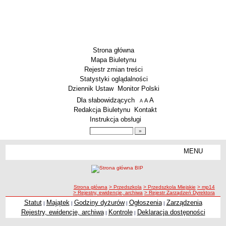
Strona główna
Mapa Biuletynu
Rejestr zmian treści
Statystyki oglądalności
Dziennik Ustaw
Monitor Polski
Menu dodatkowe
Dla słabowidzących
A
powiększ czcionkę
A
standardowy rozmiar czcionki
A
pomniejsz czcionkę
Redakcja Biuletynu
Kontakt
Instrukcja obsługi
Wyszukiwarka artykułów
Szukaj
MENU
Menu
SZKOŁY
Szkoły Podstawowe
ścieżka nawigacji
Strona główna
> Przedszkola
> Przedszkola Miejskie
> mp14
Licea
> Rejestry, ewidencje, archiwa
> Rejestr Zarządzeń Dyrektora
Zespoły Szkół
Statut
Majątek
Godziny dyżurów
Ogłoszenia
Zarządzenia
|
|
|
|
Rejestry, ewidencje, archiwa
Kontrole
Deklaracja dostępności
|
|
Techniczne Zakłady Naukowe
PRZEDSZKOLA