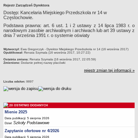
Rejestr Zarządzeń Dyrektora
Przedszkola Miejskie
Dostęp: Kancelaria Miejskiego Przedszkola nr 14 w
ARCHIWUM SZKÓŁ I PLACÓWEK
Częstochowie.
Zlikwidowane gimnazja
Podstawa prawna: art. 6 ust. 1 i 2 ustawy z 14 lipca 1983 r. o
Przekształcone szkoły i placówki
narodowym zasobie archiwalnym i archiwach lub art 39 ustawy z
dnia 7 września 1991 r. o systemie oświaty
Wielofunkcyjna Placówka
SPECJALNE OŚRODKI SZKOLNO-WYCHOWAWCZE
metryczka
Specjalny Ośrodek nr 1
Wytworzył:
Ewa Gregorczyk - Dyrektor Miejskiego Przedszkola nr 14 (16 września 2017)
Opublikował:
Renata Szymala (16 września 2017, 10:27:22)
Specjalny Ośrodek nr 5
Ostatnia zmiana:
Renata Szymala (16 września 2017, 22:05:59)
Zmieniono:
Dodanie pełnej nazwy placówki
BURSA MIEJSKA
rejestr zmian tej informacji »
Dane podstawowe
Statut
Liczba odsłon:
9897
Majątek
Godziny dyżurów
Ogłoszenie
20 OSTATNIO DODANYCH
Zarządzenia
Mienie 2025
Data publikacji: 5 sierpnia 2026
Kontrole
Szkoły Podstawowe
Dział:
Rejestry, ewidencje, archiwa
Zapytanie ofertowe nr 4/2026
Sprawozdania
Data publikacji: 5 sierpnia 2026