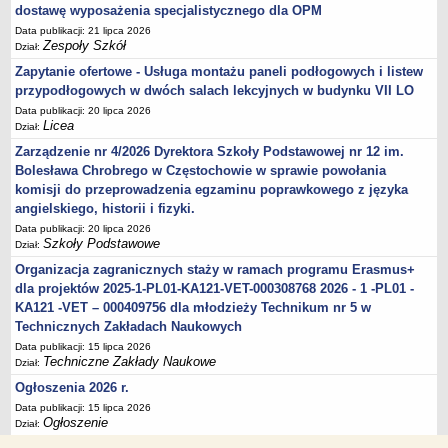
dostawę wyposażenia specjalistycznego dla OPM
Data publikacji: 21 lipca 2026
Zespoły Szkół
Dział:
Zapytanie ofertowe - Usługa montażu paneli podłogowych i listew
przypodłogowych w dwóch salach lekcyjnych w budynku VII LO
Data publikacji: 20 lipca 2026
Licea
Dział:
Zarządzenie nr 4/2026 Dyrektora Szkoły Podstawowej nr 12 im.
Bolesława Chrobrego w Częstochowie w sprawie powołania
komisji do przeprowadzenia egzaminu poprawkowego z języka
angielskiego, historii i fizyki.
Data publikacji: 20 lipca 2026
Szkoły Podstawowe
Dział:
Organizacja zagranicznych staży w ramach programu Erasmus+
dla projektów 2025-1-PL01-KA121-VET-000308768 2026 - 1 -PL01 -
KA121 -VET – 000409756 dla młodzieży Technikum nr 5 w
Technicznych Zakładach Naukowych
Data publikacji: 15 lipca 2026
Techniczne Zakłady Naukowe
Dział:
Ogłoszenia 2026 r.
Data publikacji: 15 lipca 2026
Ogłoszenie
Dział: