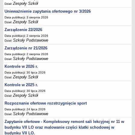
Zespoły Szkół
Dział:
Deklaracja dostępności
Unieważnienie zapytania ofertowego nr 3/2026
PORADNIE PSYCHOLOGICZNO-PEDAGOGICZNE
Data publikacji: 3 sierpnia 2026
Zespół Poradni
Zespoły Szkół
Dział:
BIURO FINANSÓW OŚWIATY
Zarządzenie 22/2026
Dane podstawowe
Data publikacji: 2 sierpnia 2026
Statut
Szkoły Podstawowe
Dział:
Majątek
Zarządzenie nr 21/2026
Data publikacji: 2 sierpnia 2026
Godziny dyżurów
Szkoły Podstawowe
Dział:
Ogłoszenia
Kontrole w 2026 r.
Zarządzenia
Data publikacji: 30 lipca 2026
Zespoły Szkół
Dział:
Rejestry, ewidencje, archiwa
Kontrole w 2025 r.
Kontrole
Data publikacji: 30 lipca 2026
PONOWNE WYKORZYSTYWANIE
Zespoły Szkół
Dział:
Sprawozdania
Rozpoznanie ofertowe rozstrzygnięcie sport
Data publikacji: 24 lipca 2026
Deklaracja dostępności
Szkoły Podstawowe
Dział:
DEKLARACJA DOSTĘPNOŚCI
Zapytanie ofertowe - Kompleksowy remont sali lekcyjnej nr 11 w
OŚWIADCZENIA MAJĄTKOWE
budynku VII LO oraz malowanie części klatki schodowej w
PONOWNE WYKORZYSTYWANIE
budynku VII LO.