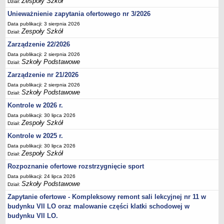
Zespoły Szkół
Dział:
Deklaracja dostępności
Unieważnienie zapytania ofertowego nr 3/2026
PORADNIE PSYCHOLOGICZNO-PEDAGOGICZNE
Data publikacji: 3 sierpnia 2026
Zespół Poradni
Zespoły Szkół
Dział:
BIURO FINANSÓW OŚWIATY
Zarządzenie 22/2026
Dane podstawowe
Data publikacji: 2 sierpnia 2026
Szkoły Podstawowe
Dział:
Statut
Zarządzenie nr 21/2026
Majątek
Data publikacji: 2 sierpnia 2026
Godziny dyżurów
Szkoły Podstawowe
Dział:
Ogłoszenia
Kontrole w 2026 r.
Data publikacji: 30 lipca 2026
Zarządzenia
Zespoły Szkół
Dział:
Rejestry, ewidencje, archiwa
Kontrole w 2025 r.
Kontrole
Data publikacji: 30 lipca 2026
Zespoły Szkół
Dział:
PONOWNE WYKORZYSTYWANIE
Rozpoznanie ofertowe rozstrzygnięcie sport
Sprawozdania
Data publikacji: 24 lipca 2026
Deklaracja dostępności
Szkoły Podstawowe
Dział:
DEKLARACJA DOSTĘPNOŚCI
Zapytanie ofertowe - Kompleksowy remont sali lekcyjnej nr 11 w
OŚWIADCZENIA MAJĄTKOWE
budynku VII LO oraz malowanie części klatki schodowej w
PONOWNE WYKORZYSTYWANIE
budynku VII LO.