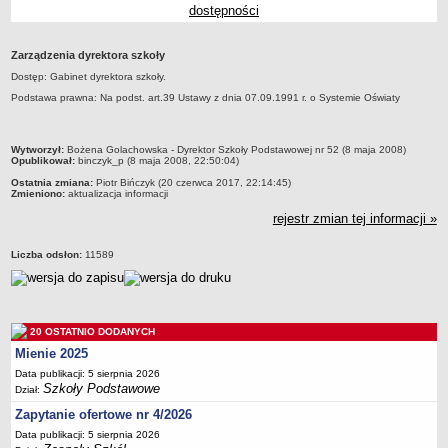
dostępności
Przedszkola Miejskie
ARCHIWUM SZKÓŁ I PLACÓWEK
Zarządzenia dyrektora szkoły
Zlikwidowane gimnazja
Dostęp: Gabinet dyrektora szkoły.
Przekształcone szkoły i placówki
Podstawa prawna: Na podst. art.39 Ustawy z dnia 07.09.1991 r. o Systemie Oświaty
Wielofunkcyjna Placówka
SPECJALNE OŚRODKI SZKOLNO-WYCHOWAWCZE
metryczka
Wytworzył:
Bożena Golachowska - Dyrektor Szkoły Podstawowej nr 52 (8 maja 2008)
Specjalny Ośrodek nr 1
Opublikował:
binczyk_p (8 maja 2008, 22:50:04)
Ostatnia zmiana:
Piotr Bińczyk (20 czerwca 2017, 22:14:45)
Specjalny Ośrodek nr 5
Zmieniono:
aktualizacja informacji
BURSA MIEJSKA
rejestr zmian tej informacji »
Dane podstawowe
Liczba odsłon:
11589
Statut
Majątek
Godziny dyżurów
20 OSTATNIO DODANYCH
Ogłoszenie
Mienie 2025
Zarządzenia
Data publikacji: 5 sierpnia 2026
Kontrole
Szkoły Podstawowe
Dział:
Rejestry, ewidencje, archiwa
Zapytanie ofertowe nr 4/2026
Data publikacji: 5 sierpnia 2026
Sprawozdania