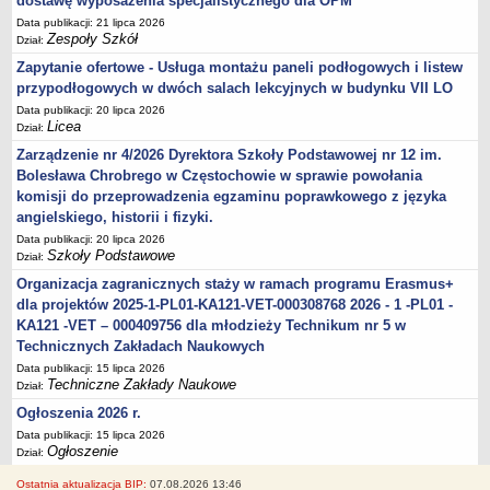
dostawę wyposażenia specjalistycznego dla OPM
Data publikacji: 21 lipca 2026
Zespoły Szkół
Dział:
Zapytanie ofertowe - Usługa montażu paneli podłogowych i listew
przypodłogowych w dwóch salach lekcyjnych w budynku VII LO
Data publikacji: 20 lipca 2026
Licea
Dział:
Zarządzenie nr 4/2026 Dyrektora Szkoły Podstawowej nr 12 im.
Bolesława Chrobrego w Częstochowie w sprawie powołania
komisji do przeprowadzenia egzaminu poprawkowego z języka
angielskiego, historii i fizyki.
Data publikacji: 20 lipca 2026
Szkoły Podstawowe
Dział:
Organizacja zagranicznych staży w ramach programu Erasmus+
dla projektów 2025-1-PL01-KA121-VET-000308768 2026 - 1 -PL01 -
KA121 -VET – 000409756 dla młodzieży Technikum nr 5 w
Technicznych Zakładach Naukowych
Data publikacji: 15 lipca 2026
Techniczne Zakłady Naukowe
Dział:
Ogłoszenia 2026 r.
Data publikacji: 15 lipca 2026
Ogłoszenie
Dział:
Ostatnia aktualizacja BIP:
07.08.2026 13:46