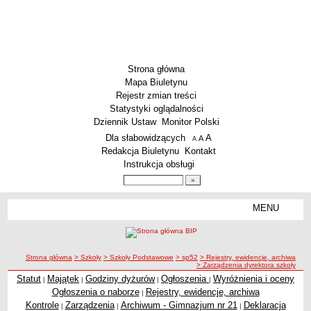
Strona główna
Mapa Biuletynu
Rejestr zmian treści
Statystyki oglądalności
Dziennik Ustaw
Monitor Polski
Menu dodatkowe
Dla słabowidzących
A
powiększ czcionkę
A
standardowy rozmiar czcionki
A
pomniejsz czcionkę
Redakcja Biuletynu
Kontakt
Instrukcja obsługi
Wyszukiwarka artykułów
Szukaj
MENU
Menu
SZKOŁY
Szkoły Podstawowe
ścieżka nawigacji
Strona główna
> Szkoły
> Szkoły Podstawowe
> sp52
> Rejestry, ewidencje, archiwa
Licea
> Zarządzenia dyrektora szkoły
Zespoły Szkół
Statut
Majątek
Godziny dyżurów
Ogłoszenia
Wyróżnienia i oceny
|
|
|
|
Ogłoszenia o naborze
Rejestry, ewidencje, archiwa
|
Techniczne Zakłady Naukowe
Kontrole
Zarządzenia
Archiwum - Gimnazjum nr 21
Deklaracja
|
|
|
PRZEDSZKOLA