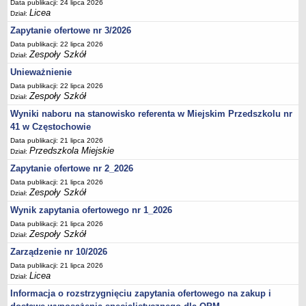
UDOSTĘPNIANIE INFORMACJI PUBLICZNEJ
Data publikacji: 24 lipca 2026
Licea
Dział:
OCHRONA DANYCH OSOBOWYCH
Zapytanie ofertowe nr 3/2026
Data publikacji: 22 lipca 2026
Zespoły Szkół
Dział:
Unieważnienie
Data publikacji: 22 lipca 2026
Zespoły Szkół
Dział:
Wyniki naboru na stanowisko referenta w Miejskim Przedszkolu nr
41 w Częstochowie
Data publikacji: 21 lipca 2026
Przedszkola Miejskie
Dział:
Zapytanie ofertowe nr 2_2026
Data publikacji: 21 lipca 2026
Zespoły Szkół
Dział:
Wynik zapytania ofertowego nr 1_2026
Data publikacji: 21 lipca 2026
Zespoły Szkół
Dział:
Zarządzenie nr 10/2026
Data publikacji: 21 lipca 2026
Licea
Dział:
Informacja o rozstrzygnięciu zapytania ofertowego na zakup i