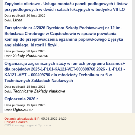
Zapytanie ofertowe - Usługa montażu paneli podłogowych i listew
przypodłogowych w dwóch salach lekcyjnych w budynku VII LO
Data publikacji: 20 lipca 2026
Licea
Dział:
Zarządzenie nr 4/2026 Dyrektora Szkoły Podstawowej nr 12 im.
Bolesława Chrobrego w Częstochowie w sprawie powołania
komisji do przeprowadzenia egzaminu poprawkowego z języka
angielskiego, historii i fizyki.
Data publikacji: 20 lipca 2026
Szkoły Podstawowe
Dział:
Organizacja zagranicznych staży w ramach programu Erasmus+
dla projektów 2025-1-PL01-KA121-VET-000308768 2026 - 1 -PL01 -
KA121 -VET – 000409756 dla młodzieży Technikum nr 5 w
Technicznych Zakładach Naukowych
Data publikacji: 15 lipca 2026
Techniczne Zakłady Naukowe
Dział:
Ogłoszenia 2026 r.
Data publikacji: 15 lipca 2026
Ogłoszenie
Dział:
Ostatnia aktualizacja BIP:
05.08.2026 14:20
Polityka Cookies
CMS i hosting: Logonet Sp. z o.o.