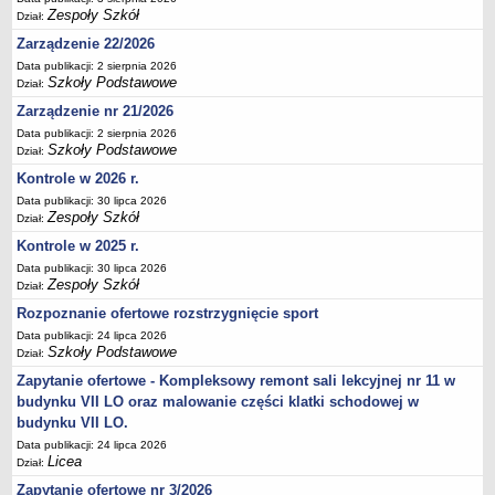
Zespoły Szkół
Dział:
Deklaracja dostępności
Zarządzenie 22/2026
PORADNIE PSYCHOLOGICZNO-PEDAGOGICZNE
Zespół Poradni
Data publikacji: 2 sierpnia 2026
Szkoły Podstawowe
Dział:
BIURO FINANSÓW OŚWIATY
Zarządzenie nr 21/2026
Dane podstawowe
Data publikacji: 2 sierpnia 2026
Statut
Szkoły Podstawowe
Dział:
Majątek
Kontrole w 2026 r.
Godziny dyżurów
Data publikacji: 30 lipca 2026
Zespoły Szkół
Dział:
Ogłoszenia
Kontrole w 2025 r.
Zarządzenia
Data publikacji: 30 lipca 2026
Zespoły Szkół
Dział:
Rejestry, ewidencje, archiwa
Rozpoznanie ofertowe rozstrzygnięcie sport
Kontrole
Data publikacji: 24 lipca 2026
PONOWNE WYKORZYSTYWANIE
Szkoły Podstawowe
Dział:
Sprawozdania
Zapytanie ofertowe - Kompleksowy remont sali lekcyjnej nr 11 w
budynku VII LO oraz malowanie części klatki schodowej w
Deklaracja dostępności
budynku VII LO.
DEKLARACJA DOSTĘPNOŚCI
Data publikacji: 24 lipca 2026
OŚWIADCZENIA MAJĄTKOWE
Licea
Dział:
PONOWNE WYKORZYSTYWANIE
Zapytanie ofertowe nr 3/2026