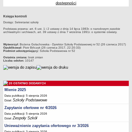
dostępności
Przedszkola Miejskie
ARCHIWUM SZKÓŁ I PLACÓWEK
Księga kontroli
Zlikwidowane gimnazja
Dostęp: Sekretariat szkoły
Przekształcone szkoły i placówki
Podstawa prawna: art. 6 ust. 1 i 2 ustawy z dnia 14 lipca 1983r. o narodowym zasobie
archiwalnym i archiwach, art. 39 ustawy z dnia 7 września 1991r. o systemie oświaty.
Wielofunkcyjna Placówka
SPECJALNE OŚRODKI SZKOLNO-WYCHOWAWCZE
metryczka
Wytworzył:
Bożena Golachowska - Dyrektor Szkoły Podstawowej nr 52 (26 czerwca 2017)
Specjalny Ośrodek nr 1
Opublikował:
Piotr Bińczyk (26 czerwca 2017, 22:20:33)
Podmiot udostępniający:
Szkoła Podstawowa nr 52
Specjalny Ośrodek nr 5
Ostatnia zmiana:
brak zmian
Liczba odsłon:
10147
BURSA MIEJSKA
Dane podstawowe
Statut
Majątek
20 OSTATNIO DODANYCH
Mienie 2025
Godziny dyżurów
Data publikacji: 5 sierpnia 2026
Ogłoszenie
Szkoły Podstawowe
Dział:
Zarządzenia
Zapytanie ofertowe nr 4/2026
Kontrole
Data publikacji: 5 sierpnia 2026
Zespoły Szkół
Dział:
Rejestry, ewidencje, archiwa
Unieważnienie zapytania ofertowego nr 3/2026
Sprawozdania
Data publikacji: 3 sierpnia 2026