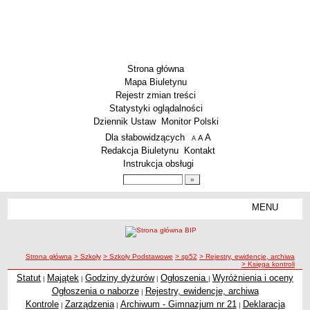
Strona główna
Mapa Biuletynu
Rejestr zmian treści
Statystyki oglądalności
Dziennik Ustaw
Monitor Polski
Menu dodatkowe
Dla słabowidzących
A
powiększ czcionkę
A
standardowy rozmiar czcionki
A
pomniejsz czcionkę
Redakcja Biuletynu
Kontakt
Instrukcja obsługi
Wyszukiwarka artykułów
Szukaj
MENU
Menu
SZKOŁY
Szkoły Podstawowe
ścieżka nawigacji
Strona główna
> Szkoły
> Szkoły Podstawowe
> sp52
> Rejestry, ewidencje, archiwa
Licea
> Księga kontroli
Zespoły Szkół
Statut
Majątek
Godziny dyżurów
Ogłoszenia
Wyróżnienia i oceny
|
|
|
|
Ogłoszenia o naborze
Rejestry, ewidencje, archiwa
|
Techniczne Zakłady Naukowe
Kontrole
Zarządzenia
Archiwum - Gimnazjum nr 21
Deklaracja
|
|
|
PRZEDSZKOLA