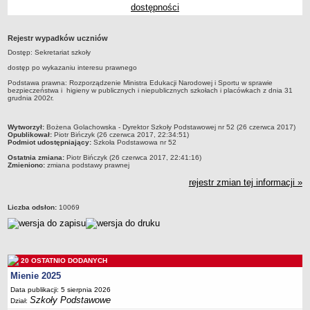
dostępności
Przedszkola Miejskie
ARCHIWUM SZKÓŁ I PLACÓWEK
Rejestr wypadków uczniów
Zlikwidowane gimnazja
Dostęp: Sekretariat szkoły
Przekształcone szkoły i placówki
dostęp po wykazaniu interesu prawnego
Wielofunkcyjna Placówka
Podstawa prawna: Rozporządzenie Ministra Edukacji Narodowej i Sportu w sprawie
bezpieczeństwa i higieny w publicznych i niepublicznych szkołach i placówkach z dnia 31
SPECJALNE OŚRODKI SZKOLNO-WYCHOWAWCZE
grudnia 2002r.
Specjalny Ośrodek nr 1
metryczka
Wytworzył:
Bożena Golachowska - Dyrektor Szkoły Podstawowej nr 52 (26 czerwca 2017)
Specjalny Ośrodek nr 5
Opublikował:
Piotr Bińczyk (26 czerwca 2017, 22:34:51)
Podmiot udostępniający:
Szkoła Podstawowa nr 52
BURSA MIEJSKA
Ostatnia zmiana:
Piotr Bińczyk (26 czerwca 2017, 22:41:16)
Dane podstawowe
Zmieniono:
zmiana podstawy prawnej
Statut
rejestr zmian tej informacji »
Majątek
Liczba odsłon:
10069
Godziny dyżurów
Ogłoszenie
Zarządzenia
20 OSTATNIO DODANYCH
Kontrole
Mienie 2025
Rejestry, ewidencje, archiwa
Data publikacji: 5 sierpnia 2026
Szkoły Podstawowe
Dział:
Sprawozdania