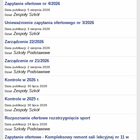
Zapytanie ofertowe nr 4/2026
Deklaracja dostępności
Data publikacji: 5 sierpnia 2026
PORADNIE PSYCHOLOGICZNO-PEDAGOGICZNE
Zespoły Szkół
Dział:
Zespół Poradni
Unieważnienie zapytania ofertowego nr 3/2026
BIURO FINANSÓW OŚWIATY
Data publikacji: 3 sierpnia 2026
Dane podstawowe
Zespoły Szkół
Dział:
Statut
Zarządzenie 22/2026
Data publikacji: 2 sierpnia 2026
Majątek
Szkoły Podstawowe
Dział:
Godziny dyżurów
Zarządzenie nr 21/2026
Ogłoszenia
Data publikacji: 2 sierpnia 2026
Szkoły Podstawowe
Dział:
Zarządzenia
Kontrole w 2026 r.
Rejestry, ewidencje, archiwa
Data publikacji: 30 lipca 2026
Kontrole
Zespoły Szkół
Dział:
PONOWNE WYKORZYSTYWANIE
Kontrole w 2025 r.
Data publikacji: 30 lipca 2026
Sprawozdania
Zespoły Szkół
Dział:
Deklaracja dostępności
Rozpoznanie ofertowe rozstrzygnięcie sport
DEKLARACJA DOSTĘPNOŚCI
Data publikacji: 24 lipca 2026
OŚWIADCZENIA MAJĄTKOWE
Szkoły Podstawowe
Dział:
PONOWNE WYKORZYSTYWANIE
Zapytanie ofertowe - Kompleksowy remont sali lekcyjnej nr 11 w