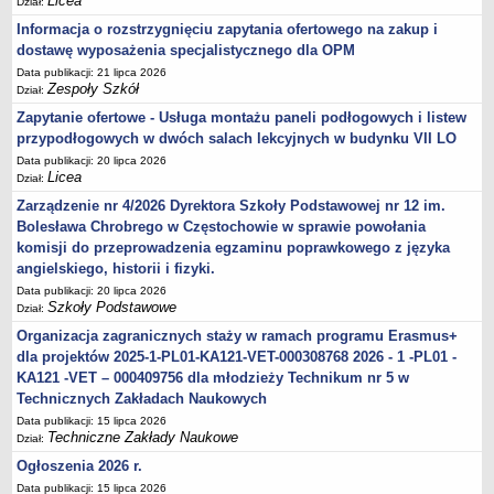
Licea
Dział:
Informacja o rozstrzygnięciu zapytania ofertowego na zakup i
dostawę wyposażenia specjalistycznego dla OPM
Data publikacji: 21 lipca 2026
Zespoły Szkół
Dział:
Zapytanie ofertowe - Usługa montażu paneli podłogowych i listew
przypodłogowych w dwóch salach lekcyjnych w budynku VII LO
Data publikacji: 20 lipca 2026
Licea
Dział:
Zarządzenie nr 4/2026 Dyrektora Szkoły Podstawowej nr 12 im.
Bolesława Chrobrego w Częstochowie w sprawie powołania
komisji do przeprowadzenia egzaminu poprawkowego z języka
angielskiego, historii i fizyki.
Data publikacji: 20 lipca 2026
Szkoły Podstawowe
Dział:
Organizacja zagranicznych staży w ramach programu Erasmus+
dla projektów 2025-1-PL01-KA121-VET-000308768 2026 - 1 -PL01 -
KA121 -VET – 000409756 dla młodzieży Technikum nr 5 w
Technicznych Zakładach Naukowych
Data publikacji: 15 lipca 2026
Techniczne Zakłady Naukowe
Dział:
Ogłoszenia 2026 r.
Data publikacji: 15 lipca 2026