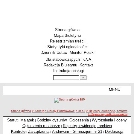
Strona główna
Mapa Biuletynu
Rejestr zmian treści
Statystyki oglądalności
Dziennik Ustaw
Monitor Polski
Menu dodatkowe
Dla słabowidzących
A
powiększ czcionkę
A
standardowy rozmiar czcionki
A
pomniejsz czcionkę
Redakcja Biuletynu
Kontakt
Instrukcja obsługi
Wyszukiwarka artykułów
Szukaj
MENU
Menu
SZKOŁY
Szkoły Podstawowe
ścieżka nawigacji
Strona główna
> Szkoły
> Szkoły Podstawowe
> sp52
> Rejestry, ewidencje, archiwa
Licea
> Rejestr wypadków uczniów
Zespoły Szkół
Statut
Majątek
Godziny dyżurów
Ogłoszenia
Wyróżnienia i oceny
|
|
|
|
Ogłoszenia o naborze
Rejestry, ewidencje, archiwa
|
Techniczne Zakłady Naukowe
Kontrole
Zarządzenia
Archiwum - Gimnazjum nr 21
Deklaracja
|
|
|
PRZEDSZKOLA