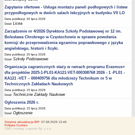
Zapytanie ofertowe - Usługa montażu paneli podłogowych i listew
przypodłogowych w dwóch salach lekcyjnych w budynku VII LO
Data publikacji: 20 lipca 2026
Licea
Dział:
Zarządzenie nr 4/2026 Dyrektora Szkoły Podstawowej nr 12 im.
Bolesława Chrobrego w Częstochowie w sprawie powołania
komisji do przeprowadzenia egzaminu poprawkowego z języka
angielskiego, historii i fizyki.
Data publikacji: 20 lipca 2026
Szkoły Podstawowe
Dział:
Organizacja zagranicznych staży w ramach programu Erasmus+
dla projektów 2025-1-PL01-KA121-VET-000308768 2026 - 1 -PL01 -
KA121 -VET – 000409756 dla młodzieży Technikum nr 5 w
Technicznych Zakładach Naukowych
Data publikacji: 15 lipca 2026
Techniczne Zakłady Naukowe
Dział:
Ogłoszenia 2026 r.
Data publikacji: 15 lipca 2026
Ogłoszenie
Dział:
Ostatnia aktualizacja BIP:
07.08.2026 13:46
Polityka Cookies
CMS i hosting: Logonet Sp. z o.o.