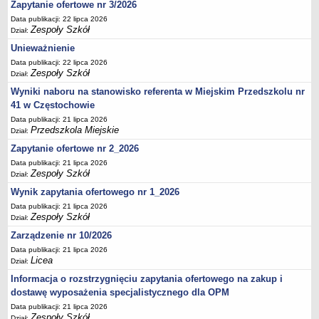
UDOSTĘPNIANIE INFORMACJI PUBLICZNEJ
Zapytanie ofertowe nr 3/2026
OCHRONA DANYCH OSOBOWYCH
Data publikacji: 22 lipca 2026
Zespoły Szkół
Dział:
Unieważnienie
Data publikacji: 22 lipca 2026
Zespoły Szkół
Dział:
Wyniki naboru na stanowisko referenta w Miejskim Przedszkolu nr
41 w Częstochowie
Data publikacji: 21 lipca 2026
Przedszkola Miejskie
Dział:
Zapytanie ofertowe nr 2_2026
Data publikacji: 21 lipca 2026
Zespoły Szkół
Dział:
Wynik zapytania ofertowego nr 1_2026
Data publikacji: 21 lipca 2026
Zespoły Szkół
Dział:
Zarządzenie nr 10/2026
Data publikacji: 21 lipca 2026
Licea
Dział:
Informacja o rozstrzygnięciu zapytania ofertowego na zakup i
dostawę wyposażenia specjalistycznego dla OPM
Data publikacji: 21 lipca 2026
Zespoły Szkół
Dział: