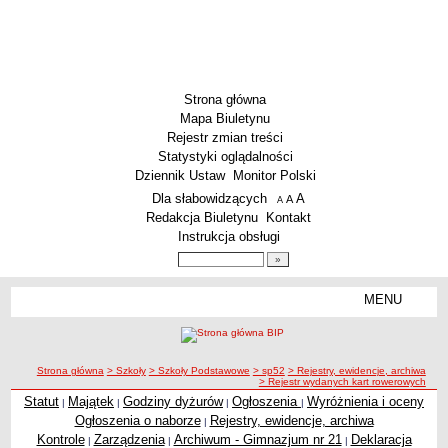
Strona główna
Mapa Biuletynu
Rejestr zmian treści
Statystyki oglądalności
Dziennik Ustaw
Monitor Polski
Menu dodatkowe
Dla słabowidzących
A
powiększ czcionkę
A
standardowy rozmiar czcionki
A
pomniejsz czcionkę
Redakcja Biuletynu
Kontakt
Instrukcja obsługi
Wyszukiwarka artykułów
Szukaj
MENU
Menu
SZKOŁY
Szkoły Podstawowe
ścieżka nawigacji
Strona główna
> Szkoły
> Szkoły Podstawowe
> sp52
> Rejestry, ewidencje, archiwa
Licea
> Rejestr wydanych kart rowerowych
Zespoły Szkół
Statut
Majątek
Godziny dyżurów
Ogłoszenia
Wyróżnienia i oceny
|
|
|
|
Ogłoszenia o naborze
Rejestry, ewidencje, archiwa
|
Techniczne Zakłady Naukowe
Kontrole
Zarządzenia
Archiwum - Gimnazjum nr 21
Deklaracja
|
|
|
PRZEDSZKOLA