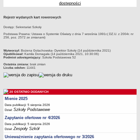
dostępności
Przedszkola Miejskie
ARCHIWUM SZKÓŁ I PLACÓWEK
Rejestr wydanych kart rowerowych
Zlikwidowane gimnazja
Dostęp: Sekretariat Szkoły
Przekształcone szkoły i placówki
Podstawa Prawna: Ustawa o Systemie Oświaty z dnia 7 września 1991r.( DZ.U. z 2004r. nr
Wielofunkcyjna Placówka
256, poz. 2572 ze zmianami)
SPECJALNE OŚRODKI SZKOLNO-WYCHOWAWCZE
Specjalny Ośrodek nr 1
metryczka
Wytworzył:
Bożena Golachowska- Dyrektor Szkoły (14 października 2021)
Opublikował:
Kamila Domagała (14 października 2021, 10:30:06)
Podmiot udostępniający:
Szkoła Podstawowa 52
Specjalny Ośrodek nr 5
Ostatnia zmiana:
brak zmian
BURSA MIEJSKA
Liczba odsłon:
11441
Dane podstawowe
Statut
Majątek
20 OSTATNIO DODANYCH
Godziny dyżurów
Mienie 2025
Ogłoszenie
Data publikacji: 5 sierpnia 2026
Szkoły Podstawowe
Dział:
Zarządzenia
Zapytanie ofertowe nr 4/2026
Kontrole
Data publikacji: 5 sierpnia 2026
Zespoły Szkół
Rejestry, ewidencje, archiwa
Dział:
Unieważnienie zapytania ofertowego nr 3/2026
Sprawozdania