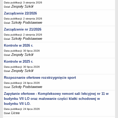
Data publikacji: 3 sierpnia 2026
Deklaracja dostępności
Zespoły Szkół
Dział:
PORADNIE PSYCHOLOGICZNO-PEDAGOGICZNE
Zarządzenie 22/2026
Zespół Poradni
Data publikacji: 2 sierpnia 2026
BIURO FINANSÓW OŚWIATY
Szkoły Podstawowe
Dział:
Dane podstawowe
Zarządzenie nr 21/2026
Statut
Data publikacji: 2 sierpnia 2026
Szkoły Podstawowe
Dział:
Majątek
Kontrole w 2026 r.
Godziny dyżurów
Data publikacji: 30 lipca 2026
Zespoły Szkół
Ogłoszenia
Dział:
Kontrole w 2025 r.
Zarządzenia
Data publikacji: 30 lipca 2026
Rejestry, ewidencje, archiwa
Zespoły Szkół
Dział:
Kontrole
Rozpoznanie ofertowe rozstrzygnięcie sport
PONOWNE WYKORZYSTYWANIE
Data publikacji: 24 lipca 2026
Szkoły Podstawowe
Dział:
Sprawozdania
Zapytanie ofertowe - Kompleksowy remont sali lekcyjnej nr 11 w
Deklaracja dostępności
budynku VII LO oraz malowanie części klatki schodowej w
DEKLARACJA DOSTĘPNOŚCI
budynku VII LO.
OŚWIADCZENIA MAJĄTKOWE
Data publikacji: 24 lipca 2026
Licea
PONOWNE WYKORZYSTYWANIE
Dział: