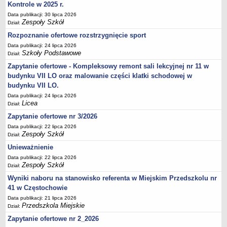
UDOSTĘPNIANIE INFORMACJI PUBLICZNEJ
Kontrole w 2025 r.
OCHRONA DANYCH OSOBOWYCH
Data publikacji: 30 lipca 2026
Zespoły Szkół
Dział:
Rozpoznanie ofertowe rozstrzygnięcie sport
Data publikacji: 24 lipca 2026
Szkoły Podstawowe
Dział:
Zapytanie ofertowe - Kompleksowy remont sali lekcyjnej nr 11 w
budynku VII LO oraz malowanie części klatki schodowej w
budynku VII LO.
Data publikacji: 24 lipca 2026
Licea
Dział:
Zapytanie ofertowe nr 3/2026
Data publikacji: 22 lipca 2026
Zespoły Szkół
Dział:
Unieważnienie
Data publikacji: 22 lipca 2026
Zespoły Szkół
Dział:
Wyniki naboru na stanowisko referenta w Miejskim Przedszkolu nr
41 w Częstochowie
Data publikacji: 21 lipca 2026
Przedszkola Miejskie
Dział:
Zapytanie ofertowe nr 2_2026