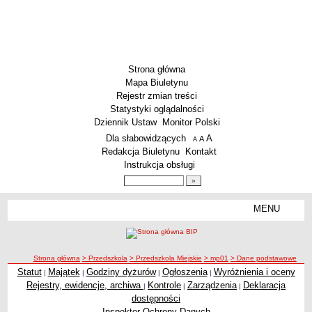
Strona główna
Mapa Biuletynu
Rejestr zmian treści
Statystyki oglądalności
Dziennik Ustaw
Monitor Polski
Menu dodatkowe
Dla słabowidzących
A
powiększ czcionkę
A
standardowy rozmiar czcionki
A
pomniejsz czcionkę
Redakcja Biuletynu
Kontakt
Instrukcja obsługi
Wyszukiwarka artykułów
Szukaj
MENU
Menu
SZKOŁY
Szkoły Podstawowe
ścieżka nawigacji
Strona główna
> Przedszkola
> Przedszkola Miejskie
> mp01
> Dane podstawowe
Licea
Statut
Majątek
Godziny dyżurów
Ogłoszenia
Wyróżnienia i oceny
|
|
|
|
Zespoły Szkół
Rejestry, ewidencje, archiwa
Kontrole
Zarządzenia
Deklaracja
|
|
|
Techniczne Zakłady Naukowe
dostępności
Inspektor Ochrony Danych
PRZEDSZKOLA