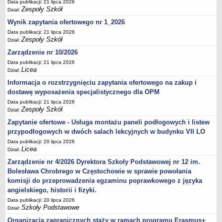
Data publikacji: 21 lipca 2026
Zespoły Szkół
Dział:
Wynik zapytania ofertowego nr 1_2026
Data publikacji: 21 lipca 2026
Zespoły Szkół
Dział:
Zarządzenie nr 10/2026
Data publikacji: 21 lipca 2026
Licea
Dział:
Informacja o rozstrzygnięciu zapytania ofertowego na zakup i
dostawę wyposażenia specjalistycznego dla OPM
Data publikacji: 21 lipca 2026
Zespoły Szkół
Dział:
Zapytanie ofertowe - Usługa montażu paneli podłogowych i listew
przypodłogowych w dwóch salach lekcyjnych w budynku VII LO
Data publikacji: 20 lipca 2026
Licea
Dział:
Zarządzenie nr 4/2026 Dyrektora Szkoły Podstawowej nr 12 im.
Bolesława Chrobrego w Częstochowie w sprawie powołania
komisji do przeprowadzenia egzaminu poprawkowego z języka
angielskiego, historii i fizyki.
Data publikacji: 20 lipca 2026
Szkoły Podstawowe
Dział:
Organizacja zagranicznych staży w ramach programu Erasmus+