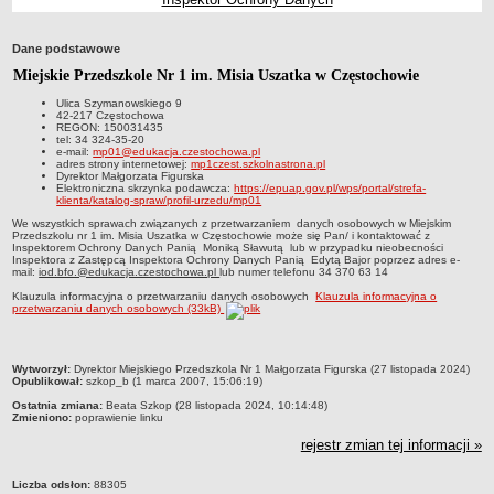
Przedszkola Miejskie
ARCHIWUM SZKÓŁ I PLACÓWEK
Dane podstawowe
Zlikwidowane gimnazja
Miejskie Przedszkole Nr 1 im. Misia Uszatka w Częstochowie
Przekształcone szkoły i placówki
Ulica Szymanowskiego 9
42-217 Częstochowa
Wielofunkcyjna Placówka
REGON: 150031435
tel: 34 324-35-20
e-mail:
mp01@edukacja.czestochowa.pl
SPECJALNE OŚRODKI SZKOLNO-WYCHOWAWCZE
adres strony internetowej:
mp1czest.szkolnastrona.pl
Specjalny Ośrodek nr 1
Dyrektor Małgorzata Figurska
Elektroniczna skrzynka podawcza:
https://epuap.gov.pl/wps/portal/strefa-
klienta/katalog-spraw/profil-urzedu/mp01
Specjalny Ośrodek nr 5
We wszystkich sprawach związanych z przetwarzaniem danych osobowych w Miejskim
BURSA MIEJSKA
Przedszkolu nr 1 im. Misia Uszatka w Częstochowie może się Pan/ i kontaktować z
Inspektorem Ochrony Danych Panią Moniką Sławutą lub w przypadku nieobecności
Dane podstawowe
Inspektora z Zastępcą Inspektora Ochrony Danych Panią Edytą Bajor poprzez adres e-
mail:
iod.bfo.@edukacja.czestochowa.pl
lub numer telefonu 34 370 63 14
Statut
Klauzula informacyjna o przetwarzaniu danych osobowych
Klauzula informacyjna o
przetwarzaniu danych osobowych (33kB)
Majątek
Godziny dyżurów
metryczka
Ogłoszenie
Wytworzył:
Dyrektor Miejskiego Przedszkola Nr 1 Małgorzata Figurska (27 listopada 2024)
Opublikował:
szkop_b (1 marca 2007, 15:06:19)
Zarządzenia
Ostatnia zmiana:
Beata Szkop (28 listopada 2024, 10:14:48)
Zmieniono:
poprawienie linku
Kontrole
rejestr zmian tej informacji »
Rejestry, ewidencje, archiwa
Sprawozdania
Liczba odsłon:
88305