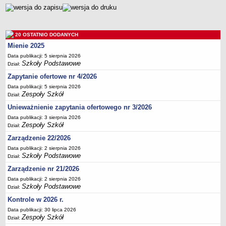
Deklaracja dostępności
PORADNIE PSYCHOLOGICZNO-PEDAGOGICZNE
Zespół Poradni
20 OSTATNIO DODANYCH
BIURO FINANSÓW OŚWIATY
Mienie 2025
Dane podstawowe
Data publikacji: 5 sierpnia 2026
Szkoły Podstawowe
Dział:
Statut
Zapytanie ofertowe nr 4/2026
Majątek
Data publikacji: 5 sierpnia 2026
Godziny dyżurów
Zespoły Szkół
Dział:
Ogłoszenia
Unieważnienie zapytania ofertowego nr 3/2026
Data publikacji: 3 sierpnia 2026
Zarządzenia
Zespoły Szkół
Dział:
Rejestry, ewidencje, archiwa
Zarządzenie 22/2026
Kontrole
Data publikacji: 2 sierpnia 2026
Szkoły Podstawowe
Dział:
PONOWNE WYKORZYSTYWANIE
Zarządzenie nr 21/2026
Sprawozdania
Data publikacji: 2 sierpnia 2026
Deklaracja dostępności
Szkoły Podstawowe
Dział:
DEKLARACJA DOSTĘPNOŚCI
Kontrole w 2026 r.
OŚWIADCZENIA MAJĄTKOWE
Data publikacji: 30 lipca 2026
Zespoły Szkół
PONOWNE WYKORZYSTYWANIE
Dział: